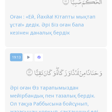
الْحُكْمَ صَبِيًّا
Оған : «Ей, Йахйа! Кітапты мықтап
ұста!» дедік. Әрі Біз оған бала
кезінен даналық бердік
19:13
وَحَنَانًا مِنْ لَدُنَّا وَزَكَاةً ۖ وَكَانَ تَقِيًّا
Әрі оған Өз тарапымыздан
мейірбандық пен тазалық бердік.
Ол тақуа Раббысына бойсұнып,
жазасынан қорқып, сақтанушы! еді