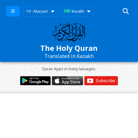
19 - Maryam
Kazakh
The Holy Quran
Translated in Kazakh
Quran Apps in many lanuages: