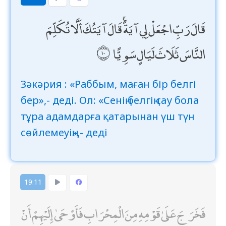
قَالَ رَبِّ اجْعَلْ لِي آيَةً ۚ قَالَ آيَتُكَ أَلَّا تُكَلِّمَ
النَّاسَ ثَلَاثَ لَيَالٍ سَوِيًّا
Зәкәрия : «Раббым, маған бір белгі
бер»,- деді. Ол: «Сенің белгің сау бола
тұра адамдарға қатарынан үш түн
сөйлемеуің»,- деді
19:11
فَخَرَجَ عَلَىٰ قَوْمِهِ مِنَ الْمِحْرَابِ فَأَوْحَىٰ إِلَيْهِمْ أَنْ