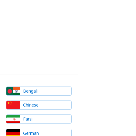
Bengali
Chinese
Farsi
German