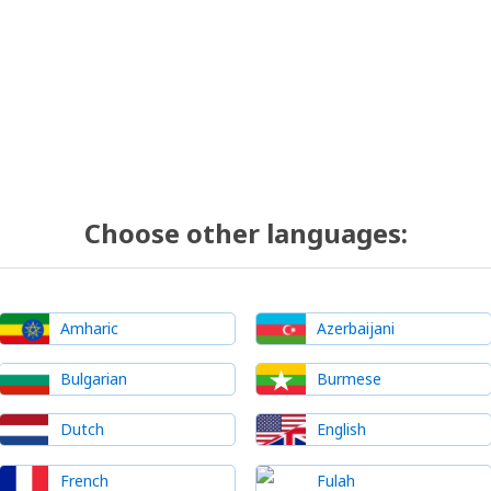
Choose other languages:
Amharic
Azerbaijani
Bulgarian
Burmese
Dutch
English
French
Fulah