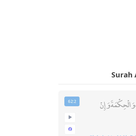
Surah 
هُوَ الَّذِي بَعَثَ ف
62:2