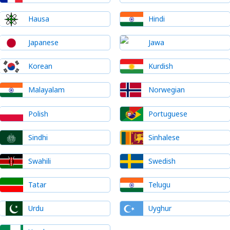
Hausa
Hindi
Japanese
Jawa
Korean
Kurdish
Malayalam
Norwegian
Polish
Portuguese
Sindhi
Sinhalese
Swahili
Swedish
Tatar
Telugu
Urdu
Uyghur