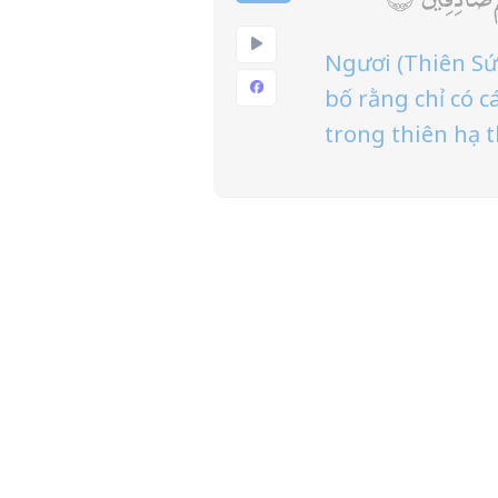
Ngươi (Thiên Sứ
bố rằng chỉ có 
trong thiên hạ 