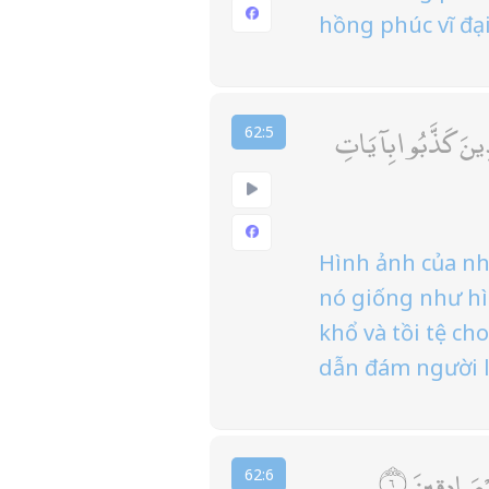
hồng phúc vĩ đại
مَثَلُ الَّذِينَ حُمِّلُوا 
62:5
Hình ảnh của nh
nó giống như hì
khổ và tồi tệ c
dẫn đám người l
قُلْ يَا أَيُ
62:6