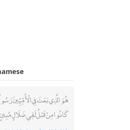
tnamese
ُعَلِّمُهُمُ الْكِتَابَ وَالْحِكْمَةَ وَإِنْ
كَانُوا مِنْ قَبْلُ لَفِي ضَلَالٍ مُبِينٍ