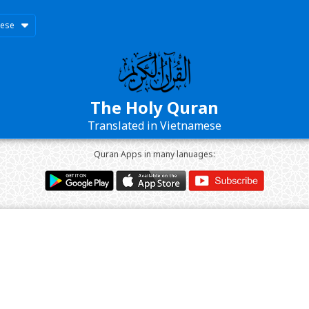
mese
The Holy Quran
Translated in Vietnamese
Quran Apps in many lanuages: