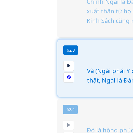
Chính Ngài là Đ
xuất thân từ họ 
Kinh Sách cũng 
62:3
Và (Ngài phái Y
thật, Ngài là Đ
62:4
Đó là hồng phúc