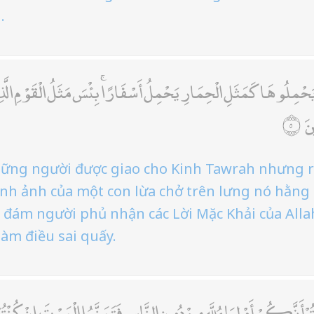
.
التَّوْرَاةَ ثُمَّ لَمْ يَحْمِلُوهَا كَمَثَلِ الْحِمَارِ يَحْمِلُ أَسْفَارًا ۚ بِئْسَ
الل
ững người được giao cho Kinh Tawrah nhưng r
nh ảnh của một con lừa chở trên lưng nó hằng
ho đám người phủ nhận các Lời Mặc Khải của All
àm điều sai quấy.
ّهَا الَّذِينَ هَادُوا إِنْ زَعَمْتُمْ أَنَّكُمْ أَوْلِيَاءُ لِلَّهِ مِنْ دُونِ النَّاسِ 