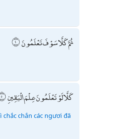
ثُمَّ كَلَّا سَوْفَ تَعْلَمُونَ
كَلَّا لَوْ تَعْلَمُونَ عِلْمَ الْيَقِينِ
hì chắc chắn các ngươi đã