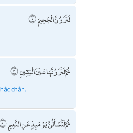
لَتَرَوُنَّ الْجَحِيمَ
ثُمَّ لَتَرَوُنَّهَا عَيْنَ الْيَقِينِ
chắc chắn.
ثُمَّ لَتُسْأَلُنَّ يَوْمَئِذٍ عَنِ النَّعِيمِ