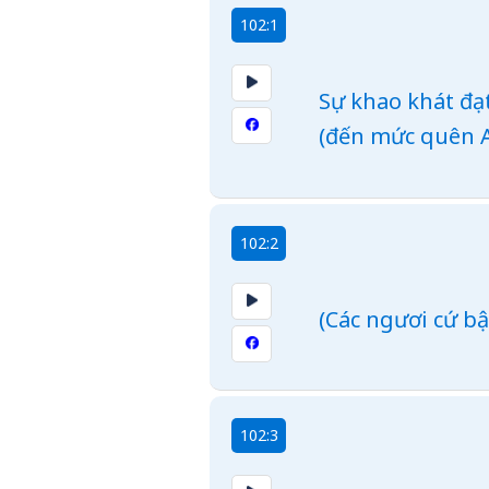
102:1
Sự khao khát đạt
(đến mức quên A
102:2
(Các ngươi cứ bậ
102:3