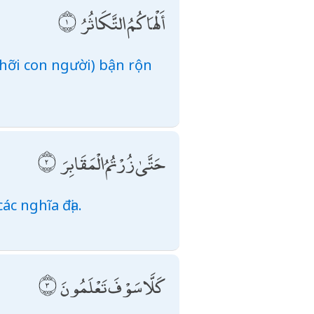
أَلْهَاكُمُ التَّكَاثُرُ
(hỡi con người) bận rộn
حَتَّىٰ زُرْتُمُ الْمَقَابِرَ
ác nghĩa địa.
كَلَّا سَوْفَ تَعْلَمُونَ