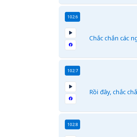
102:6
Chắc chắn các n
102:7
Rồi đây, chắc ch
102:8