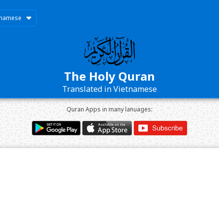
tnamese
The Holy Quran
Translated in Vietnamese
Quran Apps in many lanuages: