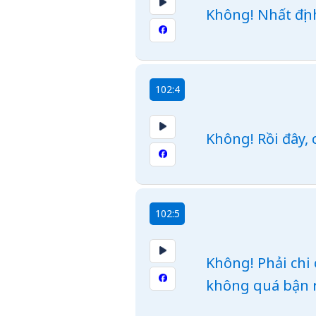
Không! Nhất định
102:4
Không! Rồi đây, 
102:5
Không! Phải chi 
không quá bận rộ