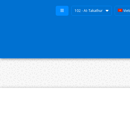
102 - At-Takathur
Vie