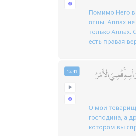
Помимо Него в
отцы. Аллах не
только Аллах. 
есть правая ве
أْسِهِ ۚ قُضِيَ الْأَمْرُ
12:41
О мои товарищи
господина, а др
котором вы сп