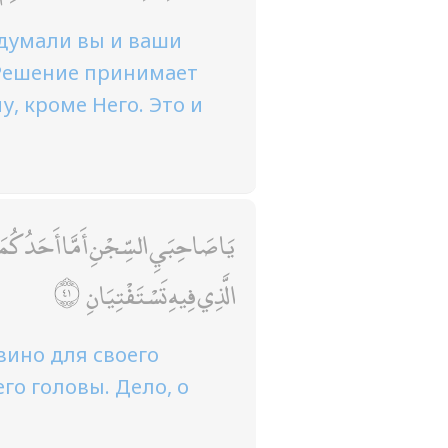
думали вы и ваши
. Решение принимает
, кроме Него. Это и
يَا صَاحِبَيِ السِّجْنِ أَمَّا أَحَدُكُمَا فَ
الَّذِي فِيهِ تَسْتَفْتِيَانِ
вино для своего
его головы. Дело, о