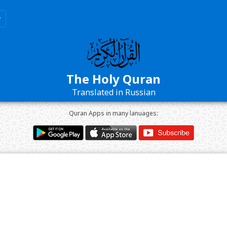
The Holy Quran
Translated in Russian
Quran Apps in many lanuages: