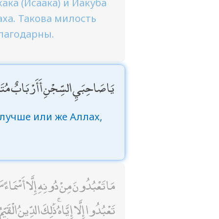
ака (Исаака) и Йакуба
аха. Такова милость
благодарны.
يَا صَاحِبَيِ السِّجْنِ أَأَرْبَابٌ مُتَفَرِّ
лучше или же Аллах,
مَا تَعْبُدُونَ مِنْ دُونِهِ إِلَّا أَسْمَاءً سَم
تَعْبُدُوا إِلَّا إِيَّاهُ ۚ ذَٰلِكَ الدِّينُ الْ