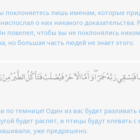
ы поклоняетесь лишь именам, которые при
 ниспослал о них никакого доказательства
Он повелел, чтобы вы не поклонялись никому
ра, но большая часть людей не знает этого.
يَسْقِي رَبَّهُ خَمْرًا ۖ وَأَمَّا الْآخَرُ فَيُصْلَبُ فَتَأْكُلُ الطَّيْرُ مِنْ رَ
 по темнице! Один из вас будет разливать 
угой будет распят, и птицы будут клевать с 
рашивали, уже предрешено.