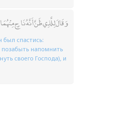
وَقَالَ لِلَّذِي ظَنَّ أَنَّهُ نَاجٍ مِنْهُمَ
 был спастись:
о позабыть напомнить
уть своего Господа), и