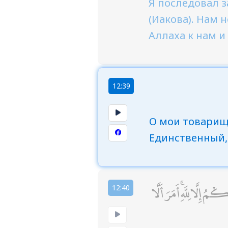
Я последовал з
(Иакова). Нам 
Аллаха к нам и
12:39
О мои товарищ
Единственный
 إِلَّا لِلَّهِ ۚ أَمَرَ أَلَّا
12:40