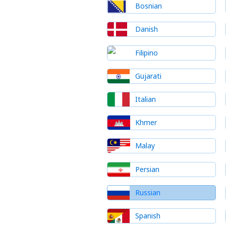
Bosnian
Danish
Filipino
Gujarati
Italian
Khmer
Malay
Persian
Russian
Spanish