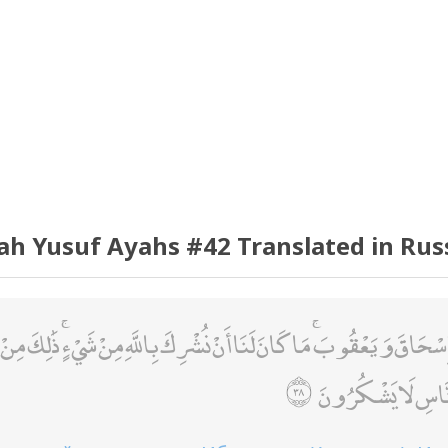
ah Yusuf Ayahs #42 Translated in Rus
ْحَاقَ وَيَعْقُوبَ ۚ مَا كَانَ لَنَا أَنْ نُشْرِكَ بِاللَّهِ مِنْ شَيْءٍ ۚ ذَٰلِكَ مِنْ ف
َّاسِ لَا يَشْكُرُونَ