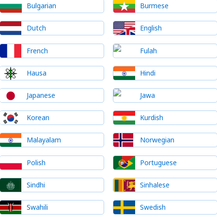
Bulgarian
Burmese
Dutch
English
French
Fulah
Hausa
Hindi
Japanese
Jawa
Korean
Kurdish
Malayalam
Norwegian
Polish
Portuguese
Sindhi
Sinhalese
Swahili
Swedish