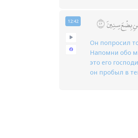
جْنِ بِضْعَ سِنِينَ
12:42
Он попросил то
Напомни обо мн
это его господ
он пробыл в те