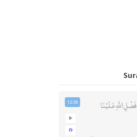
Sur
َضْلِ اللَّهِ عَلَيْنَا
12:38