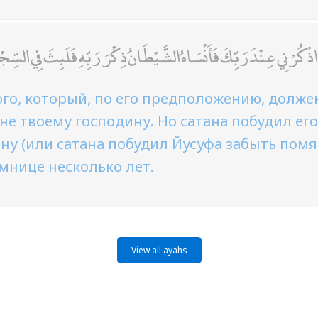
ا اذْكُرْنِي عِنْدَ رَبِّكَ فَأَنْسَاهُ الشَّيْطَانُ ذِكْرَ رَبِّهِ فَلَبِثَ فِي السِّ
го, который, по его предположению, должен
е твоему господину. Но сатана побудил ег
ину (или сатана побудил Йусуфа забыть помян
мнице несколько лет.
View all ayahs