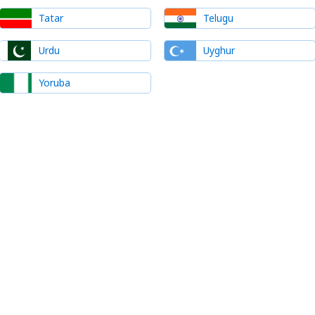
Tatar
Telugu
Urdu
Uyghur
Yoruba