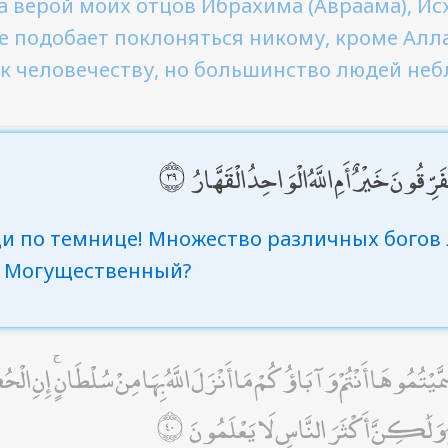
а верой моих отцов Ибрахима (Авраама), Исх
не подобает поклоняться никому, кроме Алл
 к человечеству, но большинство людей не
قُونَ خَيْرٌ أَمِ اللَّهُ الْوَاحِدُ الْقَهَّارُ
и по темнице! Множество различных богов 
, Могущественный?
َّيْتُمُوهَا أَنْتُمْ وَآبَاؤُكُمْ مَا أَنْزَلَ اللَّهُ بِهَا مِنْ سُلْطَانٍ ۚ إِنِ الْحُكْمُ
قَيِّمُ وَلَٰكِنَّ أَكْثَرَ النَّاسِ لَا يَعْلَمُونَ