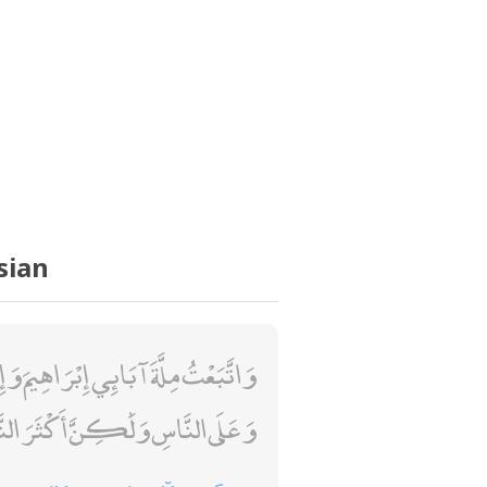
sian
وَاتَّبَعْتُ مِلَّةَ آبَائِي إِبْرَاهِيمَ وَإِس
وَعَلَى النَّاسِ وَلَٰكِنَّ أَكْثَرَ الن