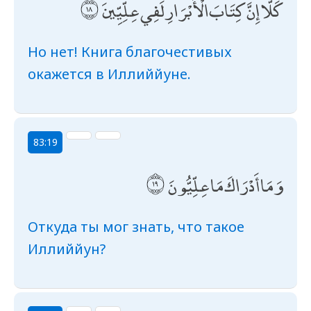
كَلَّا إِنَّ كِتَابَ الْأَبْرَارِ لَفِي عِلِّيِّينَ
Но нет! Книга благочестивых
окажется в Иллиййуне.
83:19
وَمَا أَدْرَاكَ مَا عِلِّيُّونَ
Откуда ты мог знать, что такое
Иллиййун?