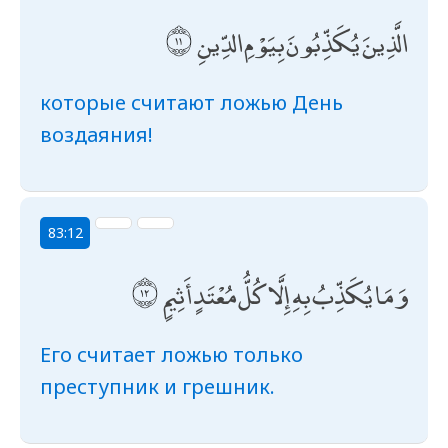
الَّذِينَ يُكَذِّبُونَ بِيَوْمِ الدِّينِ
которые считают ложью День
воздаяния!
83:12
وَمَا يُكَذِّبُ بِهِ إِلَّا كُلُّ مُعْتَدٍ أَثِيمٍ
Его считает ложью только
преступник и грешник.