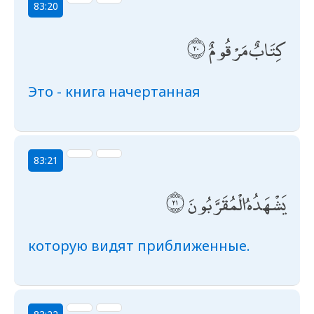
83:20
كِتَابٌ مَرْقُومٌ
Это - книга начертанная
83:21
يَشْهَدُهُ الْمُقَرَّبُونَ
которую видят приближенные.