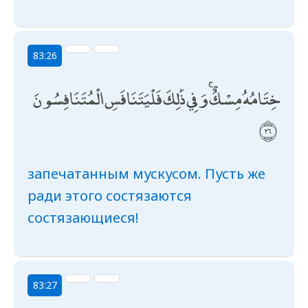
83:26
خِتَامُهُ مِسْكٌ ۚ وَفِي ذَٰلِكَ فَلْيَتَنَافَسِ الْمُتَنَافِسُونَ
запечатанным мускусом. Пусть же
ради этого состязаются
состязающиеся!
83:27