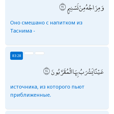
وَمِزَاجُهُ مِنْ تَسْنِيمٍ
Оно смешано с напитком из
Таснима -
83:28
عَيْنًا يَشْرَبُ بِهَا الْمُقَرَّبُونَ
источника, из которого пьют
приближенные.