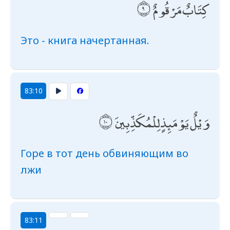
كِتَابٌ مَرْقُومٌ
Это - книга начертанная.
83:10
وَيْلٌ يَوْمَئِذٍ لِلْمُكَذِّبِينَ
Горе в тот день обвиняющим во
лжи
83:11