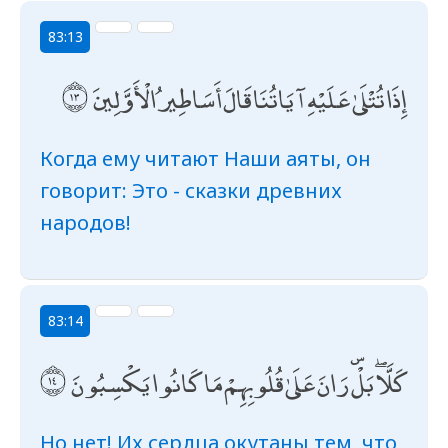
83:13
إِذَا تُتْلَىٰ عَلَيْهِ آيَاتُنَا قَالَ أَسَاطِيرُ الْأَوَّلِينَ
Когда ему читают Наши аяты, он
говорит: Это - сказки древних
народов!
83:14
كَلَّا ۖ بَلْ ۜ رَانَ عَلَىٰ قُلُوبِهِمْ مَا كَانُوا يَكْسِبُونَ
Но нет! Их сердца окутаны тем, что