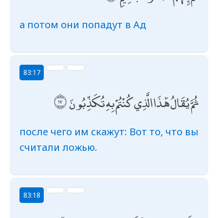
а потом они попадут в Ад
83:17
ثُمَّ يُقَالُ هَٰذَا الَّذِي كُنْتُمْ بِهِ تُكَذِّبُونَ
после чего им скажут: Вот то, что вы
считали ложью.
83:18