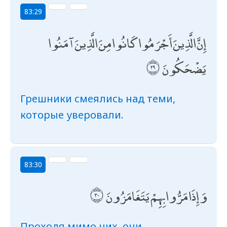
83:29
إِنَّ الَّذِينَ أَجْرَمُوا كَانُوا مِنَ الَّذِينَ آمَنُوا
يَضْحَكُونَ
Грешники смеялись над теми,
которые уверовали.
83:30
وَإِذَا مَرُّوا بِهِمْ يَتَغَامَزُونَ
Проходя мимо них, они