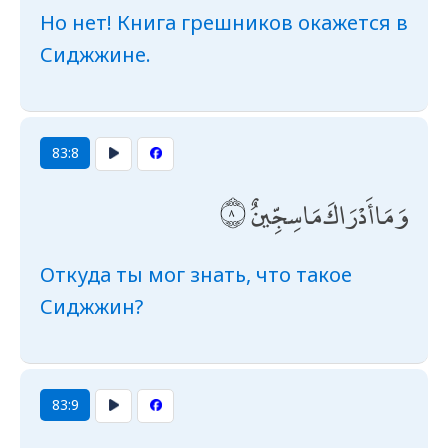
Но нет! Книга грешников окажется в
Сиджжине.
83:8
وَمَا أَدْرَاكَ مَا سِجِّينٌ
Откуда ты мог знать, что такое
Сиджжин?
83:9