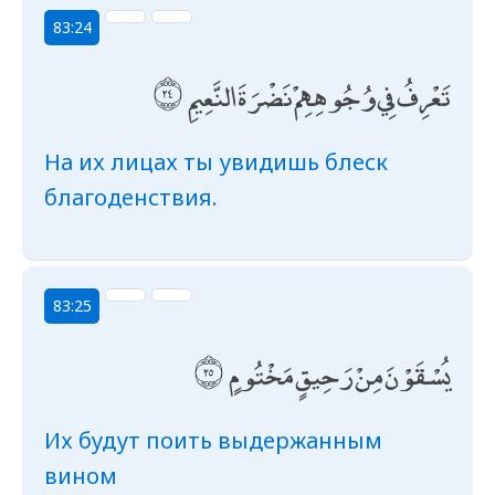
83:24
تَعْرِفُ فِي وُجُوهِهِمْ نَضْرَةَ النَّعِيمِ
На их лицах ты увидишь блеск
благоденствия.
83:25
يُسْقَوْنَ مِنْ رَحِيقٍ مَخْتُومٍ
Их будут поить выдержанным
вином