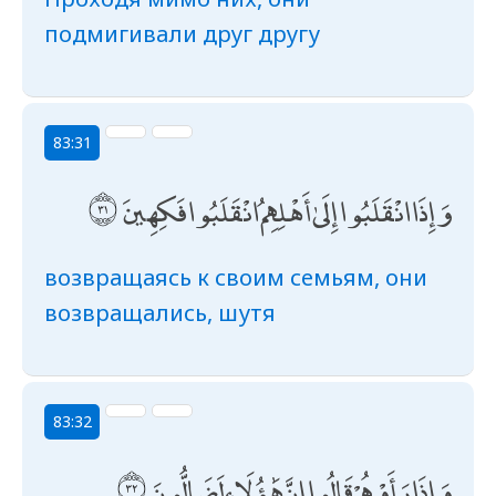
подмигивали друг другу
83:31
وَإِذَا انْقَلَبُوا إِلَىٰ أَهْلِهِمُ انْقَلَبُوا فَكِهِينَ
возвращаясь к своим семьям, они
возвращались, шутя
83:32
وَإِذَا رَأَوْهُمْ قَالُوا إِنَّ هَٰؤُلَاءِ لَضَالُّونَ