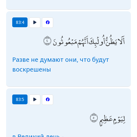
83:4
أَلَا يَظُنُّ أُولَٰئِكَ أَنَّهُمْ مَبْعُوثُونَ
Разве не думают они, что будут
воскрешены
83:5
لِيَوْمٍ عَظِيمٍ
в Великий день -