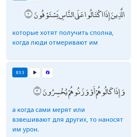
الَّذِينَ إِذَا اكْتَالُوا عَلَى النَّاسِ يَسْتَوْفُونَ
которые хотят получить сполна,
когда люди отмеривают им
83:3
وَإِذَا كَالُوهُمْ أَوْ وَزَنُوهُمْ يُخْسِرُونَ
а когда сами мерят или
взвешивают для других, то наносят
им урон.