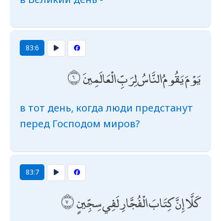
83:6
يَوْمَ يَقُومُ النَّاسُ لِرَبِّ الْعَالَمِينَ
в тот день, когда люди предстанут
перед Господом миров?
83:7
كَلَّا إِنَّ كِتَابَ الْفُجَّارِ لَفِي سِجِّينٍ