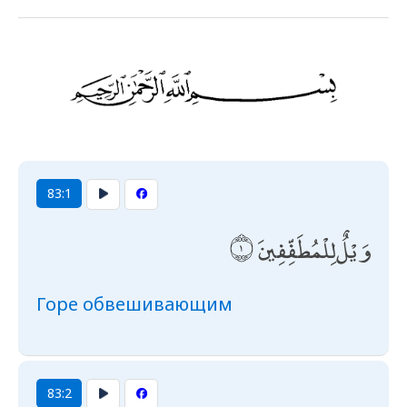
83:1
وَيْلٌ لِلْمُطَفِّفِينَ
Горе обвешивающим
83:2