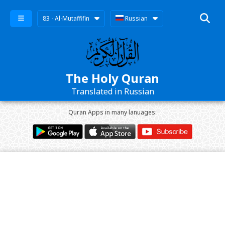
83 - Al-Mutaffifin
Russian
The Holy Quran
Translated in Russian
Quran Apps in many lanuages: