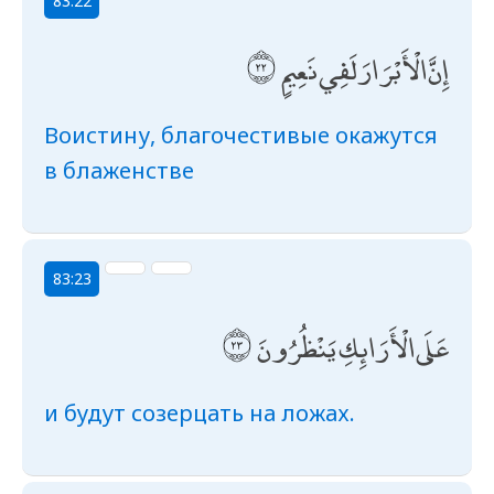
83:22
إِنَّ الْأَبْرَارَ لَفِي نَعِيمٍ
Воистину, благочестивые окажутся
в блаженстве
83:23
عَلَى الْأَرَائِكِ يَنْظُرُونَ
и будут созерцать на ложах.