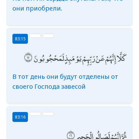
они приобрели.
83:15
كَلَّا إِنَّهُمْ عَنْ رَبِّهِمْ يَوْمَئِذٍ لَمَحْجُوبُونَ
В тот день они будут отделены от
своего Господа завесой
83:16
ثُمَّ إِنَّهُمْ لَصَالُو الْجَحِيمِ