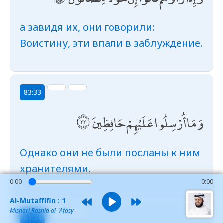
а завидя их, они говорили:
Воистину, эти впали в заблуждение.
83:33
وَمَا أُرْسِلُوا عَلَيْهِمْ حَافِظِينَ
Однако они не были посланы к ним
хранителями.
0:00
0:00
Al-Mutaffifin : 1
Mishari Rashid al-`Afasy
83:34