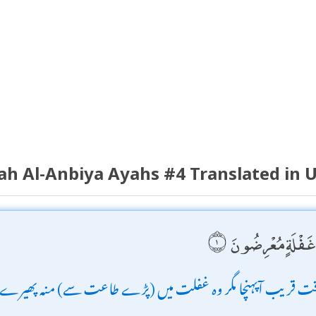
ah Al-Anbiya Ayahs #4 Translated in 
 غَفْلَةٍ مُعْرِضُونَ
ت قریب آپہنچا مگر وہ غفلت میں (پڑے طاعت سے) منہ پھیرے 