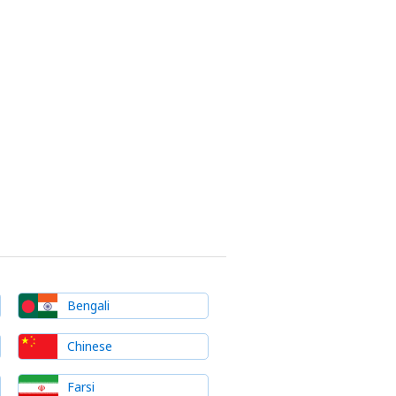
Bengali
Chinese
Farsi