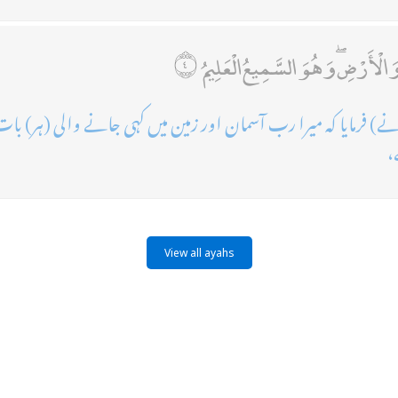
 وَالْأَرْضِ ۖ وَهُوَ السَّمِيعُ الْعَلِيمُ
 نے) فرمایا کہ میرا رب آسمان اور زمین میں کہی جانے والی (ہر) بات 
،
View all ayahs