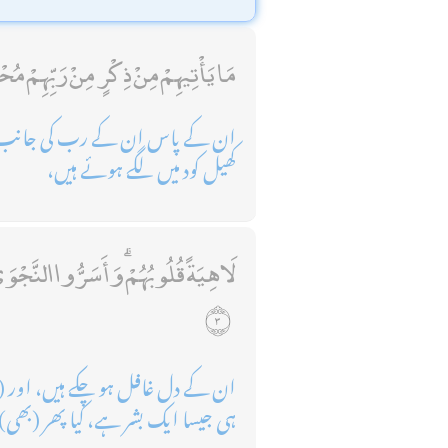
مَا يَأْتِيهِمْ مِنْ ذِكْرٍ مِنْ رَبِّهِمْ مُح
ان کے پاس ان کے رب کی جانب سے 
کھیل کود میں لگے ہوئے ہیں،
لَاهِيَةً قُلُوبُهُمْ ۗ وَأَسَرُّوا النَّجْو
ان کے دل غافل ہو چکے ہیں، اور (
ہی جیسا ایک بشر ہے، کیا پھر (بھی