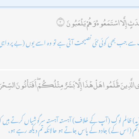
ْدَثٍ إِلَّا اسْتَمَعُوهُ وَهُمْ يَلْعَبُونَ
جب بھی کوئی نئی نصیحت آتی ہے تو وہ اسے یوں (بے پرواہی سے)
َى الَّذِينَ ظَلَمُوا هَلْ هَٰذَا إِلَّا بَشَرٌ مِثْلُكُمْ ۖ أَفَتَأْتُونَ السِّحْر
یہ) ظالم لوگ (آپ کے خلاف) آہستہ آہستہ سرگوشیاں کرتے ہیں کہ
) تم (اس کے) جادو کے پاس جاتے ہو حالانکہ تم دیکھ رہے ہو،