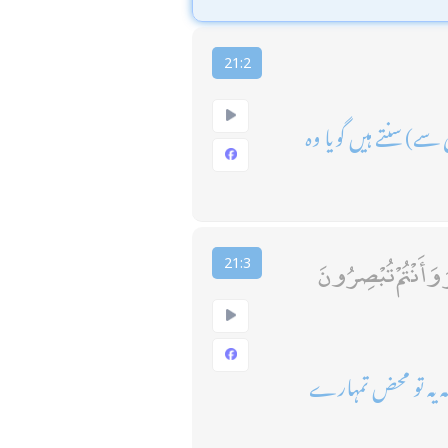
21:2
 سنتے ہیں گویا وہ
َ وَأَنْتُمْ تُبْصِرُونَ
21:3
 یہ تو محض تمہارے