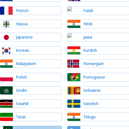
French
Fulah
Hausa
Hindi
Japanese
Jawa
Korean
Kurdish
Malayalam
Norwegian
Polish
Portuguese
Sindhi
Sinhalese
Swahili
Swedish
Tatar
Telugu