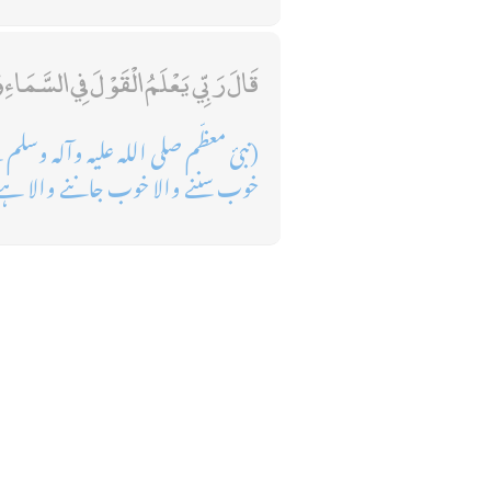
قَالَ رَبِّي يَعْلَمُ الْقَوْلَ فِي السَّمَاءِ
(نبئ معظّم صلی اللہ علیہ وآلہ وسلم
خوب سننے والا خوب جاننے والا ہے