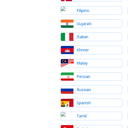
Filipino
Gujarati
Italian
Khmer
Malay
Persian
Russian
Spanish
Tamil