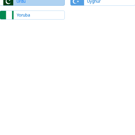
Urdu
Uyghur
Yoruba