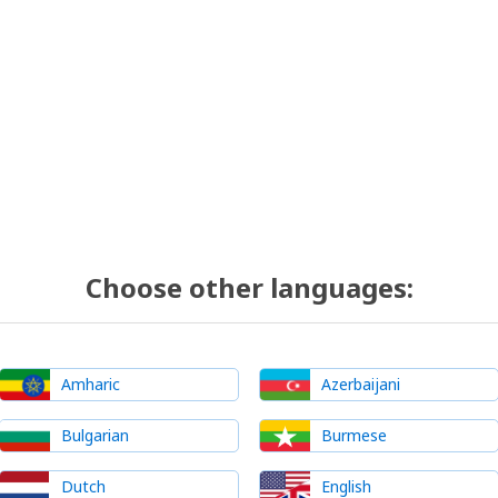
Choose other languages:
Amharic
Azerbaijani
Bulgarian
Burmese
Dutch
English