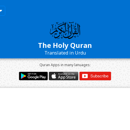
The Holy Quran
Translated in Urdu
Quran Apps in many lanuages: