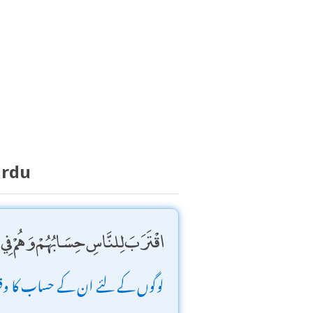
Urdu
اقْتَرَبَ لِلنَّاسِ حِسَابُهُمْ وَهُمْ فِي
لوگوں کے لئے ان کے حساب کا وق