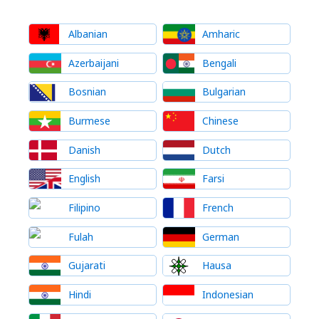
Albanian
Amharic
Azerbaijani
Bengali
Bosnian
Bulgarian
Burmese
Chinese
Danish
Dutch
English
Farsi
Filipino
French
Fulah
German
Gujarati
Hausa
Hindi
Indonesian