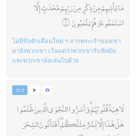
مَا يَأْتِيهِمْ مِنْ ذِكْرٍ مِنْ رَبِّهِمْ مُحْدَثٍ إِلَّا
اسْتَمَعُوهُ وَهُمْ يَلْعَبُونَ
ไม่มีข้อตักเตือนใหม่ ๆ จากพระเจ้าของเขา
มายังพวกเขา เว้นแต่ว่าพวกเขารับฟังมัน
และพวกเขาล้อเล่นไปด้วย
21:3
لَاهِيَةً قُلُوبُهُمْ ۗ وَأَسَرُّوا النَّجْوَى الَّذِينَ ظَلَمُوا
هَلْ هَٰذَا إِلَّا بَشَرٌ مِثْلُكُمْ ۖ أَفَتَأْتُونَ السِّحْرَ