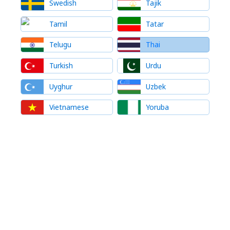
Swedish
Tajik
Tamil
Tatar
Telugu
Thai
Turkish
Urdu
Uyghur
Uzbek
Vietnamese
Yoruba