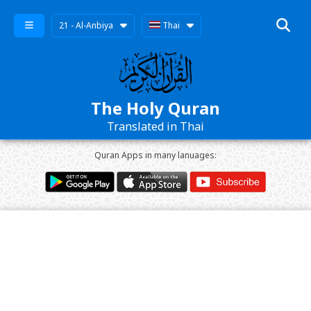
21 - Al-Anbiya
Thai
The Holy Quran
Translated in Thai
Quran Apps in many lanuages: