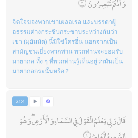
وَأَنْتُمْ تُبْصِرُونَ
จิตใจของพวกเขาเผลอเรอ และบรรดาผู้
อธรรมต่างกระซิบกระซาบระหว่างกันว่า
เขา (มุฮัมมัด) นี้มิใช่ใครอื่น นอกจากเป็น
สามัญชนเยี่ยงพวกท่าน พวกท่านจะยอมรับ
มายากล ทั้ง ๆ ที่พวกท่านรู้เห็นอยู่ว่ามันเป็น
มายากลกระนั้นหรือ ?
21:4
قَالَ رَبِّي يَعْلَمُ الْقَوْلَ فِي السَّمَاءِ وَالْأَرْضِ ۖ وَهُوَ
السَّمِيعُ الْعَلِيمُ