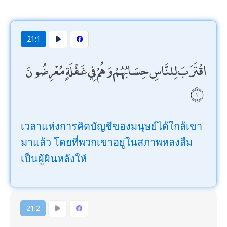
21:1
اقْتَرَبَ لِلنَّاسِ حِسَابُهُمْ وَهُمْ فِي غَفْلَةٍ مُعْرِضُونَ
เวลาแห่งการคิดบัญชีของมนุษย์ได้ใกล้เขา
มาแล้ว โดยที่พวกเขาอยู่ในสภาพหลงลืม
เป็นผู้ผินหลังให้
21:2