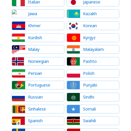
Italian
Japanese
Jawa
Kazakh
Khmer
Korean
Kurdish
Kyrgyz
Malay
Malayalam
Norwegian
Pashto
Persian
Polish
Portuguese
Punjabi
Russian
Sindhi
Sinhalese
Somali
Spanish
Swahili