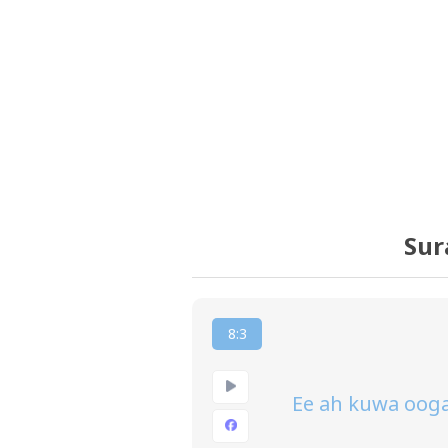
Sur
8:3
Ee ah kuwa ooga