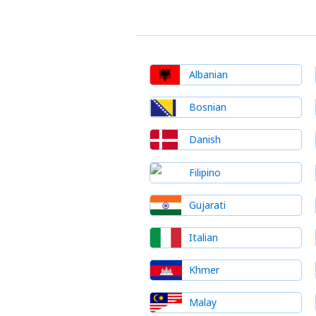
Albanian
Bosnian
Danish
Filipino
Gujarati
Italian
Khmer
Malay