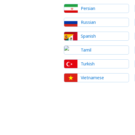
Persian
Russian
Spanish
Tamil
Turkish
Vietnamese