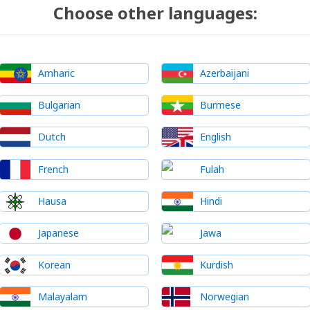
Choose other languages:
Amharic
Azerbaijani
Bulgarian
Burmese
Dutch
English
French
Fulah
Hausa
Hindi
Japanese
Jawa
Korean
Kurdish
Malayalam
Norwegian