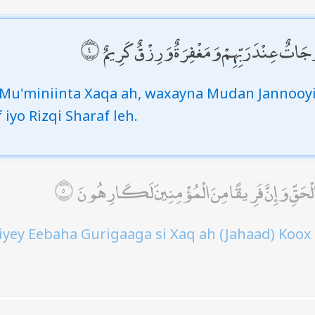
 دَرَجَاتٌ عِنْدَ رَبِّهِمْ وَمَغْفِرَةٌ وَرِزْقٌ كَرِيمٌ
Mu'miniinta Xaqa ah, waxayna Mudan Jannooyi
iyo Rizqi Sharaf leh.
الْحَقِّ وَإِنَّ فَرِيقًا مِنَ الْمُؤْمِنِينَ لَكَارِهُونَ
iyey Eebaha Gurigaaga si Xaq ah (Jahaad) Koox