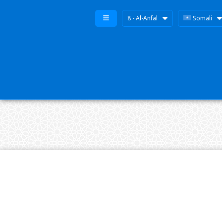
8 - Al-Anfal
Somali