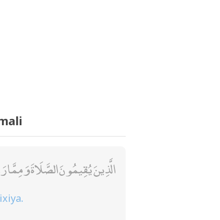
mali
الَّذِينَ يُقِيمُونَ الصَّلَاةَ وَمِمَّا رَز
xiya.