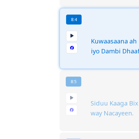
8:4
Kuwaasaana ah 
iyo Dambi Dhaaf 
8:5
Siduu Kaaga Bix
way Nacayeen.