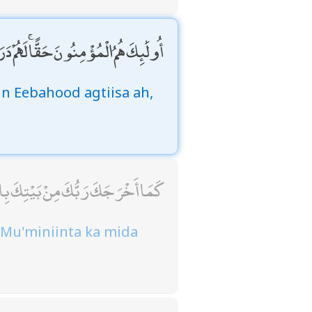
أُولَٰئِكَ هُمُ الْمُؤْمِنُونَ حَقًّا ۚ لَهُمْ
n Eebahood agtiisa ah,
كَمَا أَخْرَجَكَ رَبُّكَ مِنْ بَيْتِكَ بِ
 Mu'miniinta ka mida