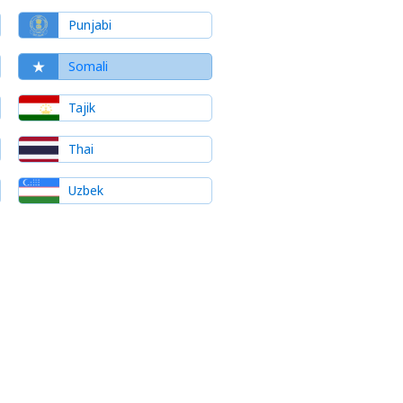
Punjabi
Somali
Tajik
Thai
Uzbek