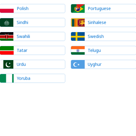
Polish
Portuguese
Sindhi
Sinhalese
Swahili
Swedish
Tatar
Telugu
Urdu
Uyghur
Yoruba