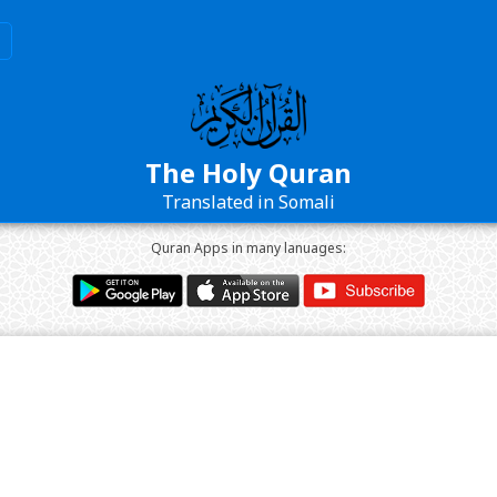
The Holy Quran
Translated in Somali
Quran Apps in many lanuages: