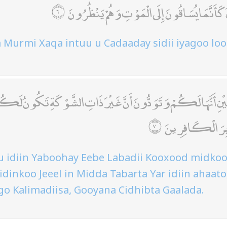
نَ كَأَنَّمَا يُسَاقُونَ إِلَى الْمَوْتِ وَهُمْ يَنْظُرُونَ
Murmi Xaqa intuu u Cadaaday sidii iyagoo loo
تَيْنِ أَنَّهَا لَكُمْ وَتَوَدُّونَ أَنَّ غَيْرَ ذَاتِ الشَّوْكَةِ تَكُونُ لَكُمْ 
دَابِرَ الْكَافِرِينَ
idiin Yaboohay Eebe Labadii Kooxood midkood (
 idinkoo Jeeel in Midda Tabarta Yar idiin ahaa
go Kalimadiisa, Gooyana Cidhibta Gaalada.