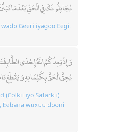
يُجَادِلُونَكَ فِي الْحَقِّ بَعْدَمَا تَبَيَّ
 wado Geeri iyagoo Eegi.
وَإِذْ يَعِدُكُمُ اللَّهُ إِحْدَى الطَّائِفَ
يُحِقَّ الْحَقَّ بِكَلِمَاتِهِ وَيَقْطَعَ 
Colkii iyo Safarkii)
to, Eebana wuxuu dooni