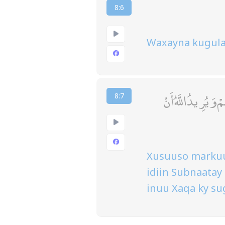
8:6
Waxayna kugula 
وَيُرِيدُ اللَّهُ أَنْ
8:7
Xusuuso markuu 
idiin Subnaatay
inuu Xaqa ky su