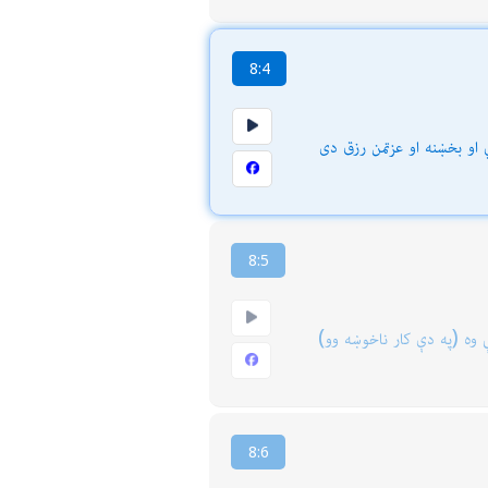
8:4
او بخښنه او عزتمن رزق دى
8:5
 وه (په دې كار ناخوښه وو)
8:6