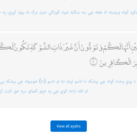
جګړه كوله وروسته له هغه چې ښه ښكاره شوه، ګویاكې دوى مرګ ته بېول كېږي، په
تَيْنِ أَنَّهَا لَكُمْ وَتَوَدُّونَ أَنَّ غَيْرَ ذَاتِ الشَّوْكَةِ تَكُونُ لَكُمْ 
دَابِرَ الْكَافِرِينَ
ې د یوې وعده كوله چې بېشكه دا تاسو لپاره ده او تاسو (دا) خوښوله چې بېشكه بې
او الله اراده كوي چې په خپلو كلماتو سره حق ثابت كړ
View all ayahs