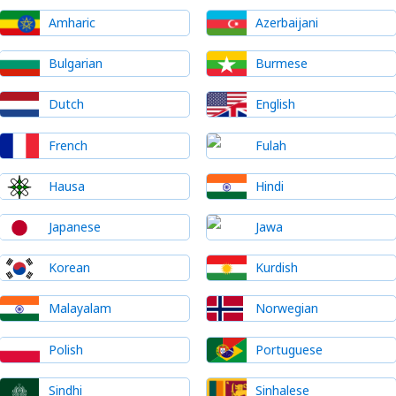
Amharic
Azerbaijani
Bulgarian
Burmese
Dutch
English
French
Fulah
Hausa
Hindi
Japanese
Jawa
Korean
Kurdish
Malayalam
Norwegian
Polish
Portuguese
Sindhi
Sinhalese