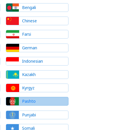
Bengali
Chinese
Farsi
German
Indonesian
Kazakh
Kyrgyz
Pashto
Punjabi
Somali