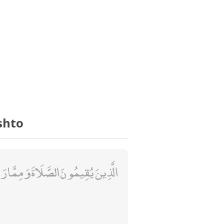
shto
الَّذِينَ يُقِيمُونَ الصَّلَاةَ وَمِمَّا رَز