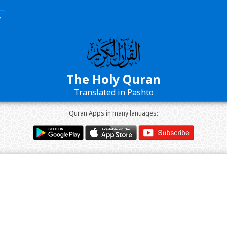
The Holy Quran
Translated in Pashto
Quran Apps in many lanuages: