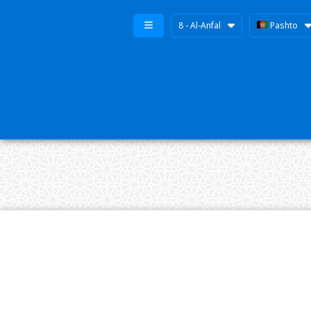
8 - Al-Anfal
Pashto