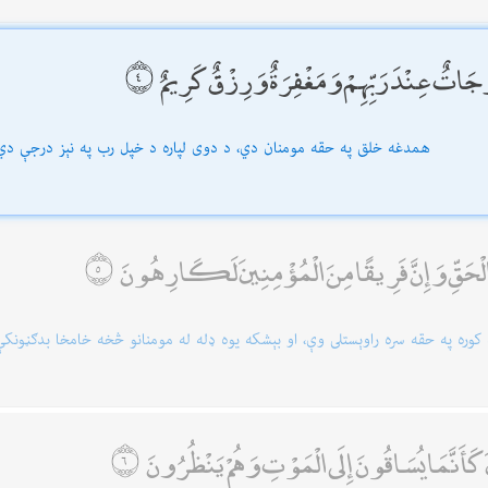
 دَرَجَاتٌ عِنْدَ رَبِّهِمْ وَمَغْفِرَةٌ وَرِزْقٌ كَرِيمٌ
همدغه خلق په حقه مومنان دي، د دوى لپاره د خپل رب په نېز درجې دي 
الْحَقِّ وَإِنَّ فَرِيقًا مِنَ الْمُؤْمِنِينَ لَكَارِهُونَ
وره په حقه سره راوېستلى وې، او بېشكه یوه ډله له مومنانو څخه خامخا بدګڼونكې
نَ كَأَنَّمَا يُسَاقُونَ إِلَى الْمَوْتِ وَهُمْ يَنْظُرُونَ