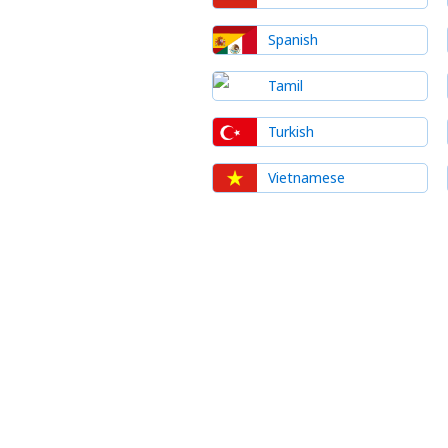
Spanish
Tamil
Turkish
Vietnamese