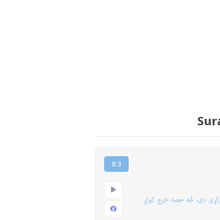
Sur
8:3
وركړى دى، څه حصه خرچ كوي