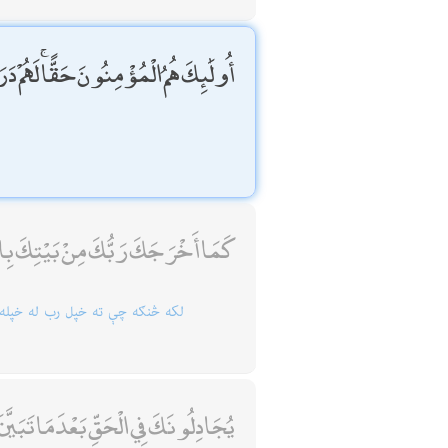
أُولَٰئِكَ هُمُ الْمُؤْمِنُونَ حَقًّا ۚ لَهُمْ
كَمَا أَخْرَجَكَ رَبُّكَ مِنْ بَيْتِكَ بِ
لكه څنګه چې ته خپل رب له خپله ك
يُجَادِلُونَكَ فِي الْحَقِّ بَعْدَمَا تَبَيَّ