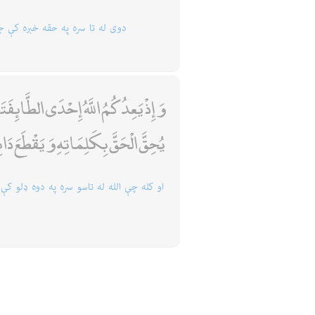
دوى له تا سره په حقه خبره كې 
وَإِذْ يَعِدُكُمُ اللَّهُ إِحْدَى الطَّائِفَ
يُحِقَّ الْحَقَّ بِكَلِمَاتِهِ وَيَقْطَعَ 
او كله چې الله له تاسو سره په دوه ډلو ك