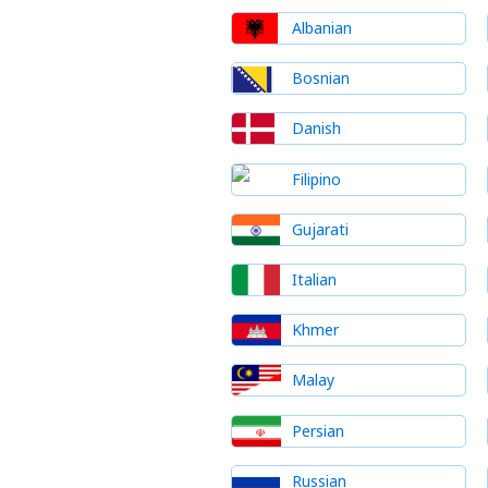
Albanian
Bosnian
Danish
Filipino
Gujarati
Italian
Khmer
Malay
Persian
Russian