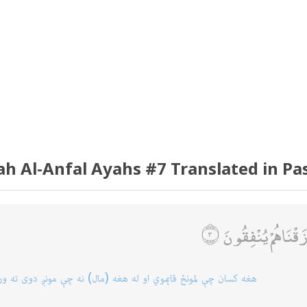
ah Al-Anfal Ayahs #7 Translated in Pa
َقْنَاهُمْ يُنْفِقُونَ
هغه كسان چې لمونځ قايموي او له هغه (مال) نه چې مونږ دوى ته 