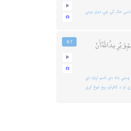
 داسې حال كې چې دوى ویني
وَيُرِيدُ اللَّهُ أَنْ
8:7
 وسلې ډله دې تاسو لپاره شي
ي او د كافرانو بېخ غوڅ كړي