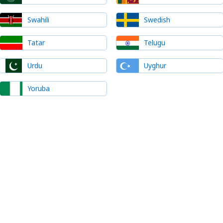
Swahili
Swedish
Tatar
Telugu
Urdu
Uyghur
Yoruba