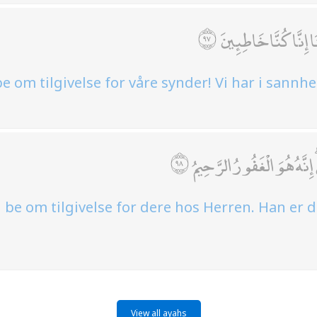
َا إِنَّا كُنَّا خَاطِئِينَ
be om tilgivelse for våre synder! Vi har i sannh
نَّهُ هُوَ الْغَفُورُ الرَّحِيمُ
il be om tilgivelse for dere hos Herren. Han er
View all ayahs