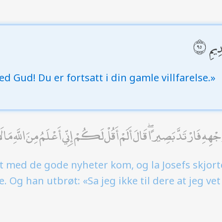
دِيمِ
ed Gud! Du er fortsatt i din gamle villfarelse.»
وَجْهِهِ فَارْتَدَّ بَصِيرًا ۖ قَالَ أَلَمْ أَقُلْ لَكُمْ إِنِّي أَعْلَمُ مِنَ اللَّهِ مَا 
 med de gode nyheter kom, og la Josefs skjorte
. Og han utbrøt: «Sa jeg ikke til dere at jeg vet