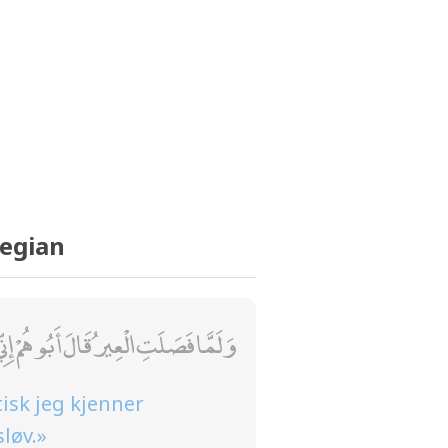
wegian
وَلَمَّا فَصَلَتِ الْعِيرُ قَالَ أَبُوهُمْ إِن
isk jeg kjenner
løv.»