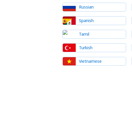
Russian
Spanish
Tamil
Turkish
Vietnamese