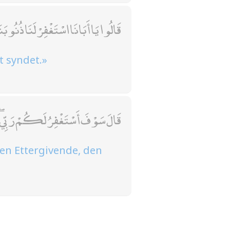
قَالُوا يَا أَبَانَا اسْتَغْفِرْ لَنَا ذُنُوبَن
et syndet.»
قَالَ سَوْفَ أَسْتَغْفِرُ لَكُمْ رَبِّي ۖ إِ
 den Ettergivende, den