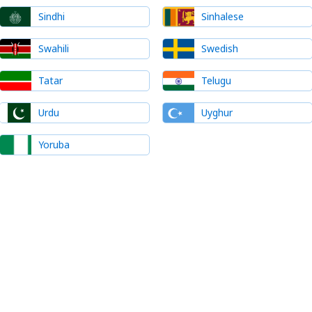
Sindhi
Sinhalese
Swahili
Swedish
Tatar
Telugu
Urdu
Uyghur
Yoruba