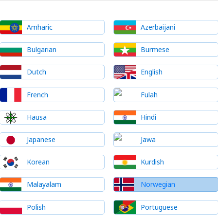
Amharic
Azerbaijani
Bulgarian
Burmese
Dutch
English
French
Fulah
Hausa
Hindi
Japanese
Jawa
Korean
Kurdish
Malayalam
Norwegian
Polish
Portuguese