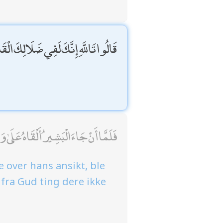
قَالُوا تَاللَّهِ إِنَّكَ لَفِي ضَلَالِكَ الْقَ
فَلَمَّا أَنْ جَاءَ الْبَشِيرُ أَلْقَاهُ عَلَىٰ 
 over hans ansikt, ble
 fra Gud ting dere ikke