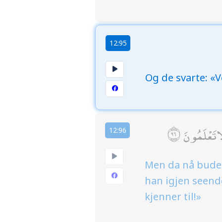
12:95
Og de svarte: «V
لَا تَعْلَمُونَ
12:96
Men da nå budet
han igjen seende
kjenner til!»