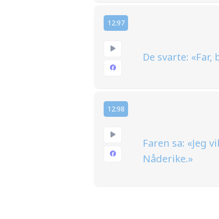
12:97
De svarte: «Far, 
12:98
Faren sa: «Jeg v
Nåderike.»