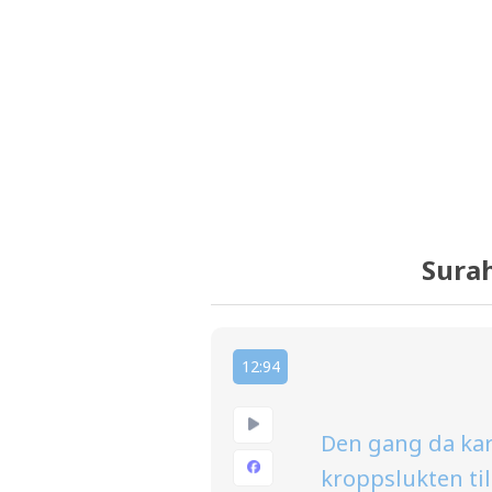
Surah
12:94
Den gang da kara
kroppslukten til