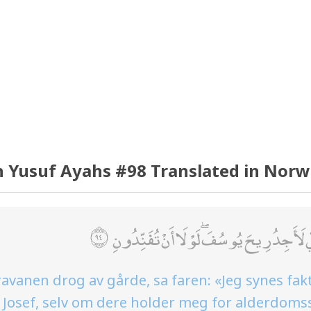
 Yusuf Ayahs #98 Translated in Nor
ِّي لَأَجِدُ رِيحَ يُوسُفَ ۖ لَوْلَا أَنْ تُفَنِّدُونِ
vanen drog av gårde, sa faren: «Jeg synes fakt
 Josef, selv om dere holder meg for alderdomss