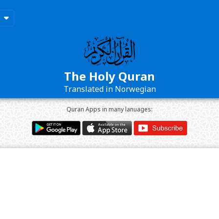
The Holy Quran
Translated in Norwegian
Quran Apps in many lanuages: