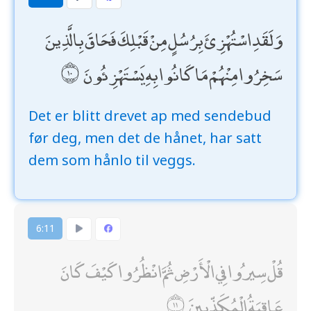
وَلَقَدِ اسْتُهْزِئَ بِرُسُلٍ مِنْ قَبْلِكَ فَحَاقَ بِالَّذِينَ
سَخِرُوا مِنْهُمْ مَا كَانُوا بِهِ يَسْتَهْزِئُونَ
Det er blitt drevet ap med sendebud
før deg, men det de hånet, har satt
dem som hånlo til veggs.
6:11
قُلْ سِيرُوا فِي الْأَرْضِ ثُمَّ انْظُرُوا كَيْفَ كَانَ
عَاقِبَةُ الْمُكَذِّبِينَ