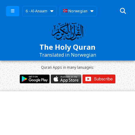
6 - Al-Anaam
Norwegian
The Holy Quran
Translated in Norwegian
Quran Apps in many lanuages: