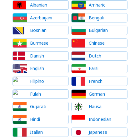
Albanian
Amharic
Azerbaijani
Bengali
Bosnian
Bulgarian
Burmese
Chinese
Danish
Dutch
English
Farsi
Filipino
French
Fulah
German
Gujarati
Hausa
Hindi
Indonesian
Italian
Japanese