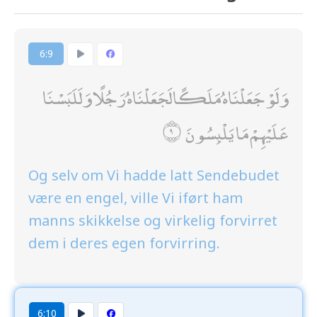
6:9
وَلَوْ جَعَلْنَاهُ مَلَكًا لَجَعَلْنَاهُ رَجُلًا وَلَلَبَسْنَا
عَلَيْهِمْ مَا يَلْبِسُونَ
Og selv om Vi hadde latt Sendebudet
være en engel, ville Vi iført ham
manns skikkelse og virkelig forvirret
dem i deres egen forvirring.
6:10