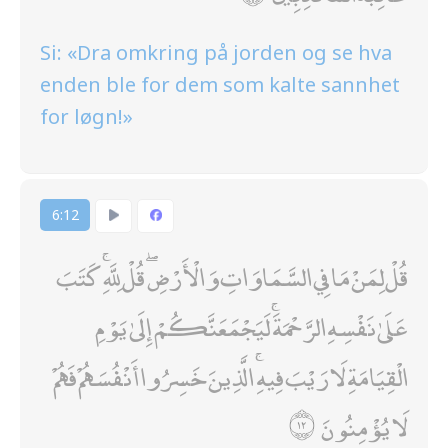
Si: «Dra omkring på jorden og se hva
enden ble for dem som kalte sannhet
for løgn!»
6:12
قُلْ لِمَنْ مَا فِي السَّمَاوَاتِ وَالْأَرْضِ ۖ قُلْ لِلَّهِ ۚ كَتَبَ
عَلَىٰ نَفْسِهِ الرَّحْمَةَ ۚ لَيَجْمَعَنَّكُمْ إِلَىٰ يَوْمِ
الْقِيَامَةِ لَا رَيْبَ فِيهِ ۚ الَّذِينَ خَسِرُوا أَنْفُسَهُمْ فَهُمْ
لَا يُؤْمِنُونَ