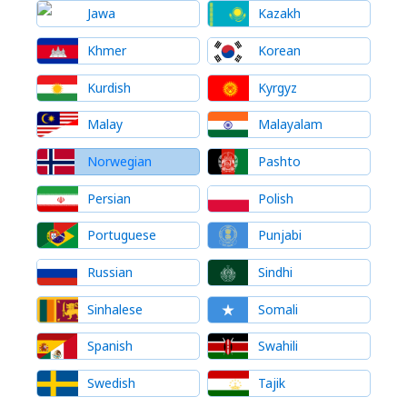
Jawa
Kazakh
Khmer
Korean
Kurdish
Kyrgyz
Malay
Malayalam
Norwegian
Pashto
Persian
Polish
Portuguese
Punjabi
Russian
Sindhi
Sinhalese
Somali
Spanish
Swahili
Swedish
Tajik