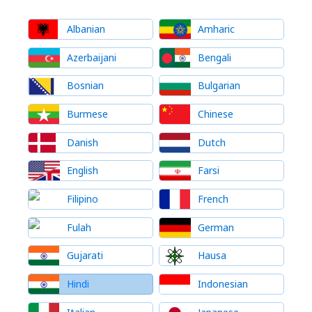
Albanian
Amharic
Azerbaijani
Bengali
Bosnian
Bulgarian
Burmese
Chinese
Danish
Dutch
English
Farsi
Filipino
French
Fulah
German
Gujarati
Hausa
Hindi
Indonesian