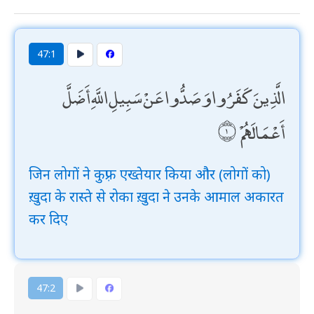
47:1
الَّذِينَ كَفَرُوا وَصَدُّوا عَنْ سَبِيلِ اللَّهِ أَضَلَّ
أَعْمَالَهُمْ
जिन लोगों ने कुफ़्र एख्तेयार किया और (लोगों को)
ख़ुदा के रास्ते से रोका ख़ुदा ने उनके आमाल अकारत
कर दिए
47:2