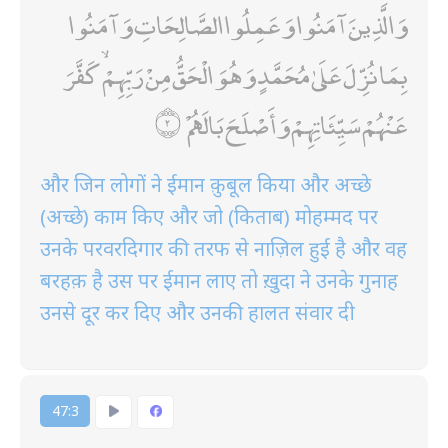
وَالَّذِينَ آمَنُوا وَعَمِلُوا الصَّالِحَاتِ وَآمَنُوا
بِمَا نُزِّلَ عَلَىٰ مُحَمَّدٍ وَهُوَ الْحَقُّ مِنْ رَبِّهِمْ ۙ كَفَّرَ
عَنْهُمْ سَيِّئَاتِهِمْ وَأَصْلَحَ بَالَهُمْ
और जिन लोगों ने ईमान क़ुबूल किया और अच्छे
(अच्छे) काम किए और जो (किताब) मोहम्मद पर
उनके परवरदिगार की तरफ से नाज़िल हुई है और वह
बरहक़ है उस पर ईमान लाए तो ख़ुदा ने उनके गुनाह
उनसे दूर कर दिए और उनकी हालत संवार दी
47:3