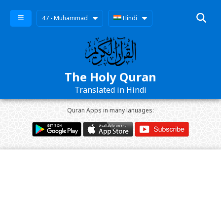
47 - Muhammad
Hindi
The Holy Quran
Translated in Hindi
Quran Apps in many lanuages: