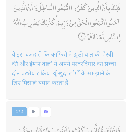
ذَٰلِكَ بِأَنَّ الَّذِينَ كَفَرُوا اتَّبَعُوا الْبَاطِلَ وَأَنَّ الَّذِينَ
آمَنُوا اتَّبَعُوا الْحَقَّ مِنْ رَبِّهِمْ ۚ كَذَٰلِكَ يَضْرِبُ اللَّهُ
لِلنَّاسِ أَمْثَالَهُمْ
ये इस वजह से कि काफिरों ने झूठी बात की पैरवी
की और ईमान वालों ने अपने परवरदिगार का सच्चा
दीन एख्तेयार किया यूँ ख़ुदा लोगों के समझाने के
लिए मिसालें बयान करता है
47:4
فَإِذَا لَقِيتُمُ الَّذِينَ كَفَرُوا فَضَرْبَ الرِّقَابِ حَتَّىٰ