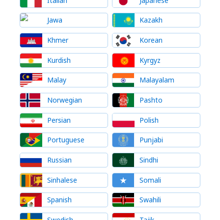
Italian
Japanese
Jawa
Kazakh
Khmer
Korean
Kurdish
Kyrgyz
Malay
Malayalam
Norwegian
Pashto
Persian
Polish
Portuguese
Punjabi
Russian
Sindhi
Sinhalese
Somali
Spanish
Swahili
Swedish
Tajik