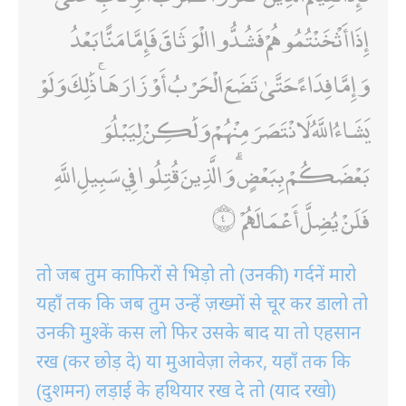
إِذَا أَثْخَنْتُمُوهُمْ فَشُدُّوا الْوَثَاقَ فَإِمَّا مَنًّا بَعْدُ
وَإِمَّا فِدَاءً حَتَّىٰ تَضَعَ الْحَرْبُ أَوْزَارَهَا ۚ ذَٰلِكَ وَلَوْ
يَشَاءُ اللَّهُ لَانْتَصَرَ مِنْهُمْ وَلَٰكِنْ لِيَبْلُوَ
بَعْضَكُمْ بِبَعْضٍ ۗ وَالَّذِينَ قُتِلُوا فِي سَبِيلِ اللَّهِ
فَلَنْ يُضِلَّ أَعْمَالَهُمْ
तो जब तुम काफिरों से भिड़ो तो (उनकी) गर्दनें मारो
यहाँ तक कि जब तुम उन्हें ज़ख्मों से चूर कर डालो तो
उनकी मुश्कें कस लो फिर उसके बाद या तो एहसान
रख (कर छोड़ दे) या मुआवेज़ा लेकर, यहाँ तक कि
(दुशमन) लड़ाई के हथियार रख दे तो (याद रखो)