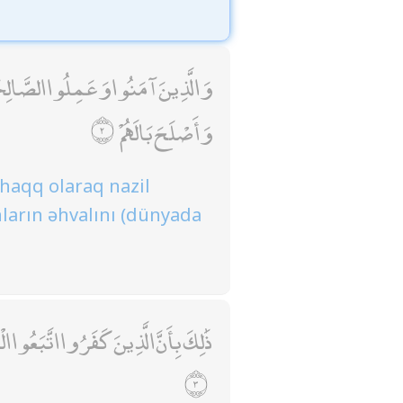
وَالَّذِينَ آمَنُوا وَعَمِلُوا الصَّالِحَاتِ
وَأَصْلَحَ بَالَهُمْ
haqq olaraq nazil
nların əhvalını (dünyada
ذَٰلِكَ بِأَنَّ الَّذِينَ كَفَرُوا اتَّبَعُوا ال