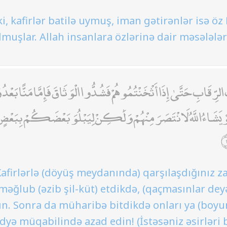
i, kafirlər batilə uymuş, iman gətirənlər isə 
lmuşlar. Allah insanlara özlərinə dair məsələləri
لرِّقَابِ حَتَّىٰ إِذَا أَثْخَنْتُمُوهُمْ فَشُدُّوا الْوَثَاقَ فَإِمَّا مَنًّا بَعْدُ و
وْ يَشَاءُ اللَّهُ لَانْتَصَرَ مِنْهُمْ وَلَٰكِنْ لِيَبْلُوَ بَعْضَكُمْ بِبَعْضٍ ۗ 
Kafirlərlə (döyüş meydanında) qarşılaşdığınız 
məğlub (əzib şil-küt) etdikdə, (qaçmasınlar deyə
. Sonra da müharibə bitdikdə onları ya (boyu
idyə müqabilində azad edin! (İstəsəniz əsirləri 