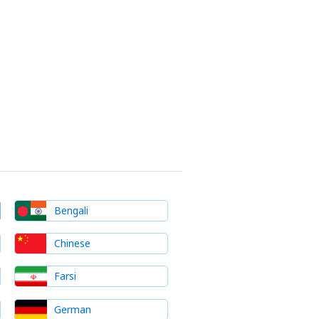
Bengali
Chinese
Farsi
German