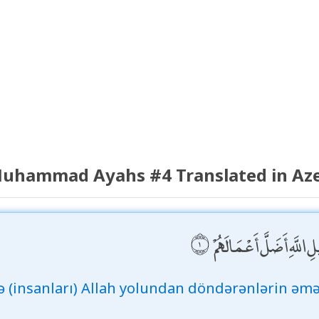
uhammad Ayahs #4 Translated in Aze
لَّهِ أَضَلَّ أَعْمَالَهُمْ
və (insanları) Allah yolundan döndərənlərin əməl