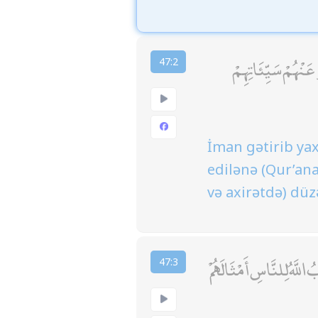
َنْهُمْ سَيِّئَاتِهِمْ
47:2
İman gətirib ya
edilənə (Qur’ana
və axirətdə) düz
اللَّهُ لِلنَّاسِ أَمْثَالَهُمْ
47:3