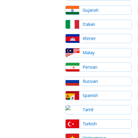
Gujarati
Italian
Khmer
Malay
Persian
Russian
Spanish
Tamil
Turkish
Vietnamese