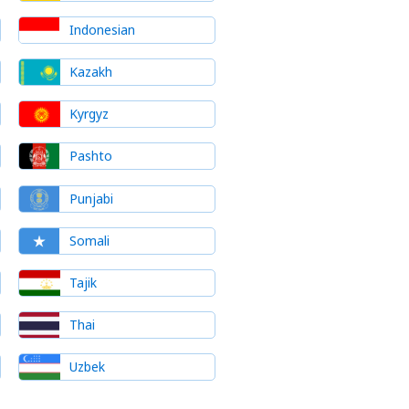
Indonesian
Kazakh
Kyrgyz
Pashto
Punjabi
Somali
Tajik
Thai
Uzbek