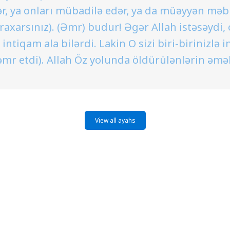
ər, ya onları mübadilə edər, ya da müəyyən məb
xarsınız). (Əmr) budur! Əgər Allah istəsəydi, 
intiqam ala bilərdi. Lakin O sizi biri-birinizl
mr etdi). Allah Öz yolunda öldürülənlərin əməl
View all ayahs