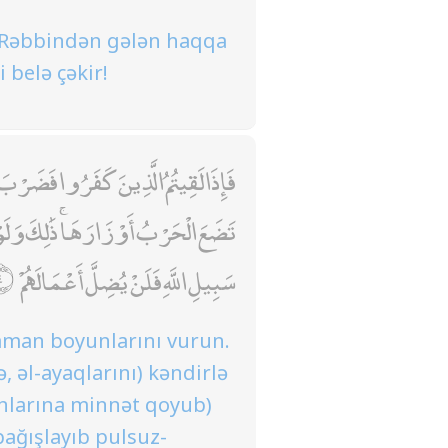
öz Rəbbindən gələn haqqa
 belə çəkir!
فَإِذَا لَقِيتُمُ الَّذِينَ كَفَرُوا فَضَرْبَ ا
تَضَعَ الْحَرْبُ أَوْزَارَهَا ۚ ذَٰلِكَ وَلَ
سَبِيلِ اللَّهِ فَلَنْ يُضِلَّ أَعْمَالَهُمْ
zaman boyunlarını vurun.
, əl-ayaqlarını) kəndirlə
nlarına minnət qoyub)
bağışlayıb pulsuz-