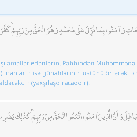
 وَآمَنُوا بِمَا نُزِّلَ عَلَىٰ مُحَمَّدٍ وَهُوَ الْحَقُّ مِنْ رَبِّهِمْ ۙ كَفَّرَ ع
xşı əməllər edənlərin, Rəbbindən Muhəmmədə 
) inanların isə günahlarının üstünü örtəcək, o
əldəcəkdir (yaxşılaşdıracaqdır).
ْبَاطِلَ وَأَنَّ الَّذِينَ آمَنُوا اتَّبَعُوا الْحَقَّ مِنْ رَبِّهِمْ ۚ كَذَٰلِكَ يَضْرِبُ 