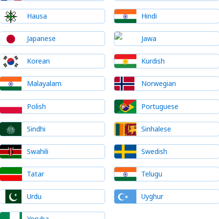
Hausa
Hindi
Japanese
Jawa
Korean
Kurdish
Malayalam
Norwegian
Polish
Portuguese
Sindhi
Sinhalese
Swahili
Swedish
Tatar
Telugu
Urdu
Uyghur
Yoruba