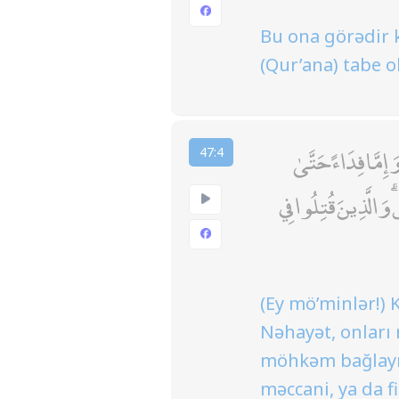
Bu ona görədir k
(Qur’ana) tabe o
َإِمَّا فِدَاءً حَتَّىٰ
47:4
وَالَّذِينَ قُتِلُوا فِي
(Ey mö’minlər!) 
Nəhayət, onları 
möhkəm bağlayın
məccani, ya da f