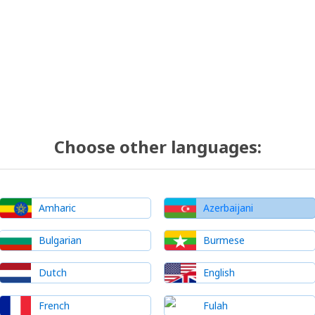
Choose other languages:
Amharic
Azerbaijani
Bulgarian
Burmese
Dutch
English
French
Fulah