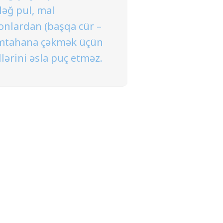
ləğ pul, mal
onlardan (başqa cür –
ə imtahana çəkmək üçün
lərini əsla puç etməz.