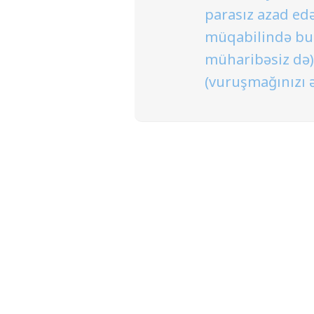
parasız azad ed
müqabilində bura
müharibəsiz də) 
(vuruşmağınızı ə