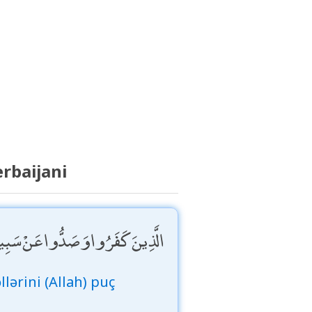
rbaijani
الَّذِينَ كَفَرُوا وَصَدُّوا عَنْ سَبِيلِ ال
lərini (Allah) puç