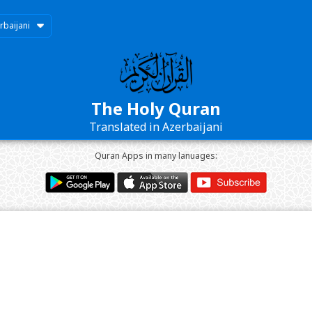
rbaijani
The Holy Quran
Translated in Azerbaijani
Quran Apps in many lanuages: