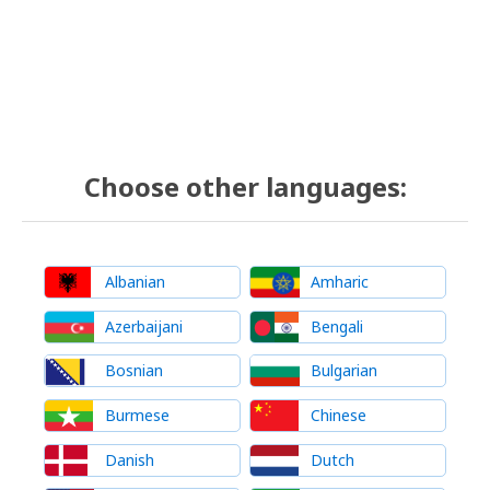
Choose other languages:
Albanian
Amharic
Azerbaijani
Bengali
Bosnian
Bulgarian
Burmese
Chinese
Danish
Dutch