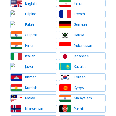
English
Farsi
Filipino
French
Fulah
German
Gujarati
Hausa
Hindi
Indonesian
Italian
Japanese
Jawa
Kazakh
Khmer
Korean
Kurdish
Kyrgyz
Malay
Malayalam
Norwegian
Pashto