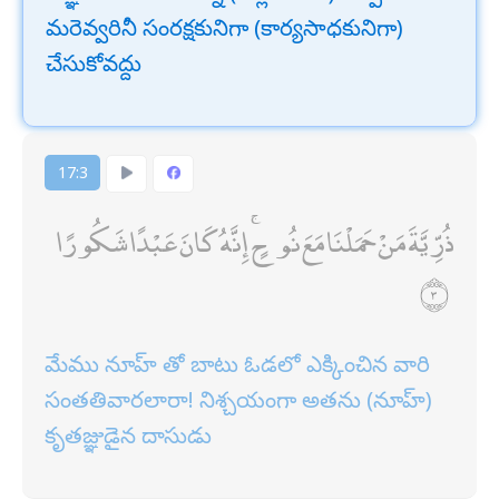
మరెవ్వరినీ సంరక్షకునిగా (కార్యసాధకునిగా)
చేసుకోవద్దు
17:3
ذُرِّيَّةَ مَنْ حَمَلْنَا مَعَ نُوحٍ ۚ إِنَّهُ كَانَ عَبْدًا شَكُورًا
మేము నూహ్ తో బాటు ఓడలో ఎక్కించిన వారి
సంతతివారలారా! నిశ్చయంగా అతను (నూహ్)
కృతజ్ఞుడైన దాసుడు