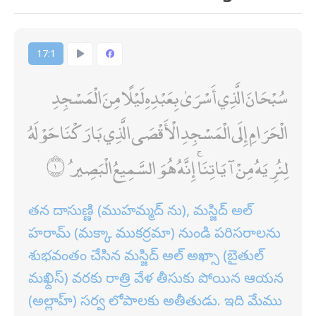
17:1
سُبْحَانَ الَّذِي أَسْرَىٰ بِعَبْدِهِ لَيْلًا مِنَ الْمَسْجِدِ
الْحَرَامِ إِلَى الْمَسْجِدِ الْأَقْصَى الَّذِي بَارَكْنَا حَوْلَهُ
لِنُرِيَهُ مِنْ آيَاتِنَا ۚ إِنَّهُ هُوَ السَّمِيعُ الْبَصِيرُ
తన దాసుణ్ణి (ముహమ్మద్ ను), మస్జిద్ అల్
హరామ్ (మక్కా ముకర్రమా) నుండి పరిసరాలను
శుభవంతం చేసిన మస్జిద్ అల్ అఖ్సా (బైతుల్
మఖ్దిస్) వరకు రాత్రి వేళ తీసుకు పోయిన ఆయన
(అల్లాహ్) సర్వ లోపాలకు అతీతుడు. ఇది మేము