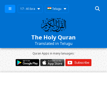
17 - Al-Isra
Telugu
The Holy Quran
Translated in Telugu
Quran Apps in many lanuages: