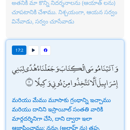
అతనికి మా కొన్ని నిదర్శనాలను (ఆయాత్ లను)
చూపటానికి చేశాము. నిశ్చయంగా, ఆయన సర్వం
వినేవాడు, సర్వం చూసేవాడు
17:2
وَآتَيْنَا مُوسَى الْكِتَابَ وَجَعَلْنَاهُ هُدًى لِبَنِي
إِسْرَائِيلَ أَلَّا تَتَّخِذُوا مِنْ دُونِي وَكِيلًا
మరియు మేము మూసాకు గ్రంథాన్ని ఇచ్చాము
మరియు దానిని ఇస్రాయీల్ సంతతి వారికి
మార్గదర్శినిగా చేసి, దాని ద్వారా ఇలా
ఆజ్ఞాపించాము: నన్ను (అల్లాహ్ ను) తప్ప