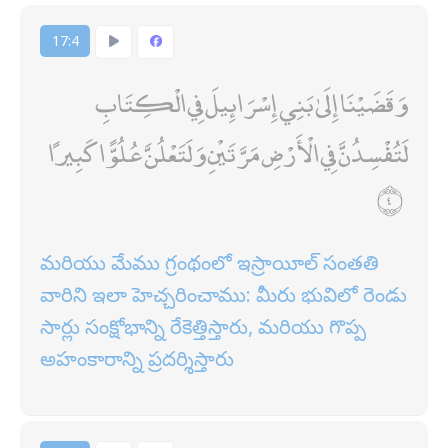
17:4
وَقَضَيْنَا إِلَىٰ بَنِي إِسْرَائِيلَ فِي الْكِتَابِ
لَتُفْسِدُنَّ فِي الْأَرْضِ مَرَّتَيْنِ وَلَتَعْلُنَّ عُلُوًّا كَبِيرًا
మరియు మేము గ్రంథంలో ఇస్రాయీల్ సంతతి
వారిని ఇలా హెచ్చరించాము: మీరు భువిలో రెండు
సార్లు సంక్షోభాన్ని రేకెత్తిస్తారు, మరియు గొప్ప
అహంకారాన్ని ప్రదర్శిస్తారు