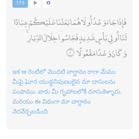
17:5
فَإِذَا جَاءَ وَعْدُ أُولَاهُمَا بَعَثْنَا عَلَيْكُمْ عِبَادًا
لَنَا أُولِي بَأْسٍ شَدِيدٍ فَجَاسُوا خِلَالَ الدِّيَارِ ۚ
وَكَانَ وَعْدًا مَفْعُولًا
ఇక ఆ రెంటిలో మొదటి వాగ్దానం రాగా మేము
మీపై ఘోర యుద్ధనిపుణులైన మా దాసులను
పంపాము. వారు మీ గృహాలలోకి దూసుకెళ్ళారు.
మరియు ఈ విధంగా మా వాగ్దానం
నెరవేర్చబడింది