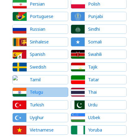
Persian
Polish
Portuguese
Punjabi
Russian
Sindhi
Sinhalese
Somali
Spanish
Swahili
Swedish
Tajik
Tamil
Tatar
Telugu
Thai
Turkish
Urdu
Uyghur
Uzbek
Vietnamese
Yoruba