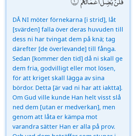
فَلَنْ يُضِلَّ أَعْمَالَهُمْ
DÅ NI möter förnekarna [i strid], låt
[svärden] falla över deras huvuden till
dess ni har tvingat dem på knä; tag
därefter [de överlevande] till fånga.
Sedan [kommer den tid] då ni skall ge
dem fria, godvilligt eller mot lösen,
för att kriget skall lägga av sina
bördor. Detta [är vad ni har att iaktta].
Om Gud ville kunde Han helt visst slå
ned dem [utan er medverkan], men
genom att låta er kämpa mot
varandra sätter Han er alla på prov.