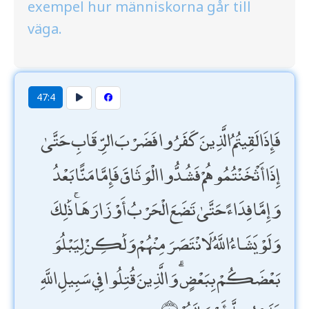
exempel hur människorna går till
väga.
47:4
فَإِذَا لَقِيتُمُ الَّذِينَ كَفَرُوا فَضَرْبَ الرِّقَابِ حَتَّىٰ
إِذَا أَثْخَنْتُمُوهُمْ فَشُدُّوا الْوَثَاقَ فَإِمَّا مَنًّا بَعْدُ
وَإِمَّا فِدَاءً حَتَّىٰ تَضَعَ الْحَرْبُ أَوْزَارَهَا ۚ ذَٰلِكَ
وَلَوْ يَشَاءُ اللَّهُ لَانْتَصَرَ مِنْهُمْ وَلَٰكِنْ لِيَبْلُوَ
بَعْضَكُمْ بِبَعْضٍ ۗ وَالَّذِينَ قُتِلُوا فِي سَبِيلِ اللَّهِ