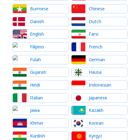
Burmese
Chinese
Danish
Dutch
English
Farsi
Filipino
French
Fulah
German
Gujarati
Hausa
Hindi
Indonesian
Italian
Japanese
Jawa
Kazakh
Khmer
Korean
Kurdish
Kyrgyz