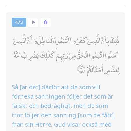
47:3
ذَٰلِكَ بِأَنَّ الَّذِينَ كَفَرُوا اتَّبَعُوا الْبَاطِلَ وَأَنَّ الَّذِينَ
آمَنُوا اتَّبَعُوا الْحَقَّ مِنْ رَبِّهِمْ ۚ كَذَٰلِكَ يَضْرِبُ اللَّهُ
لِلنَّاسِ أَمْثَالَهُمْ
Så [är det] därför att de som vill
förneka sanningen följer det som är
falskt och bedrägligt, men de som
tror följer den sanning [som de fått]
från sin Herre. Gud visar också med