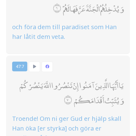
وَيُدْخِلُهُمُ الْجَنَّةَ عَرَّفَهَا لَهُمْ
och föra dem till paradiset som Han
har låtit dem veta.
47:7
يَا أَيُّهَا الَّذِينَ آمَنُوا إِنْ تَنْصُرُوا اللَّهَ يَنْصُرْكُمْ
وَيُثَبِّتْ أَقْدَامَكُمْ
Troende! Om ni ger Gud er hjälp skall
Han öka [er styrka] och göra er