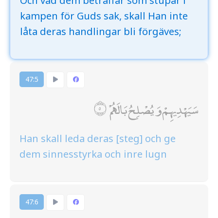
Och vad dem beträffar som stupar i
kampen för Guds sak, skall Han inte
låta deras handlingar bli förgäves;
47:5
سَيَهْدِيهِمْ وَيُصْلِحُ بَالَهُمْ
Han skall leda deras [steg] och ge
dem sinnesstyrka och inre lugn
47:6