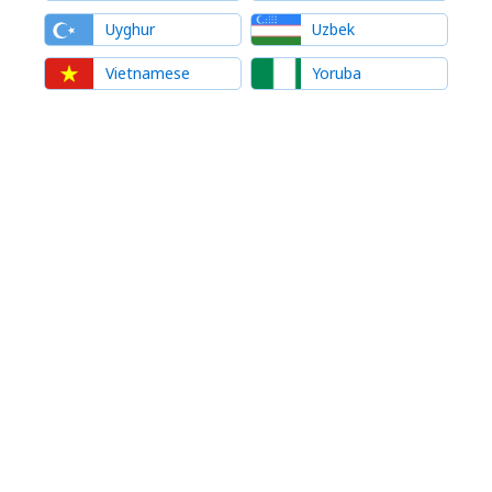
Uyghur
Uzbek
Vietnamese
Yoruba