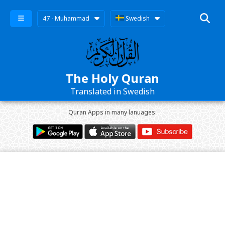
47 - Muhammad
Swedish
The Holy Quran
Translated in Swedish
Quran Apps in many lanuages: