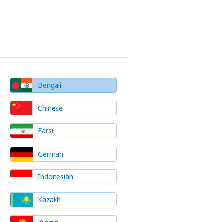
Bengali
Chinese
Farsi
German
Indonesian
Kazakh