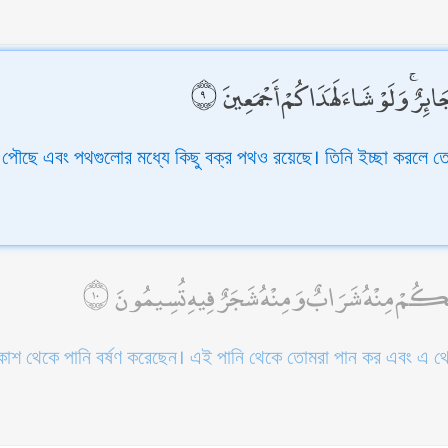
ائِرٌ ۚ وَلَوْ شَاءَ لَهَدَاكُمْ أَجْمَعِينَ
 পৌছে এবং পথগুলোর মধ্যে কিছু বক্র পথও রয়েছে। তিনি ইচ্ছা করলে 
ً ۖ لَكُمْ مِنْهُ شَرَابٌ وَمِنْهُ شَجَرٌ فِيهِ تُسِيمُونَ
কাশ থেকে পানি বর্ষণ করেছেন। এই পানি থেকে তোমরা পান কর এবং এ থ