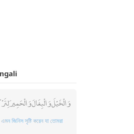
ngali
وَالْخَيْلَ وَالْبِغَالَ وَالْحَمِيرَ لِتَرْ
এমন জিনিস সৃষ্টি করেন যা তোমরা