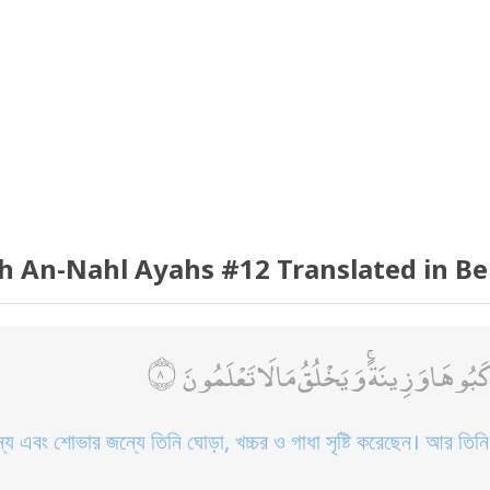
h An-Nahl Ayahs #12 Translated in Be
كَبُوهَا وَزِينَةً ۚ وَيَخْلُقُ مَا لَا تَعْلَمُونَ
ে এবং শোভার জন্যে তিনি ঘোড়া, খচ্চর ও গাধা সৃষ্টি করেছেন। আর তিনি 