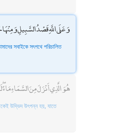
وَعَلَى اللَّهِ قَصْدُ السَّبِيلِ وَمِنْهَا جَ
তোমাদের সবাইকে সৎপথে পরিচালিত
هُوَ الَّذِي أَنْزَلَ مِنَ السَّمَاءِ مَاء
েকেই উদ্ভিদ উৎপন্ন হয়, যাতে