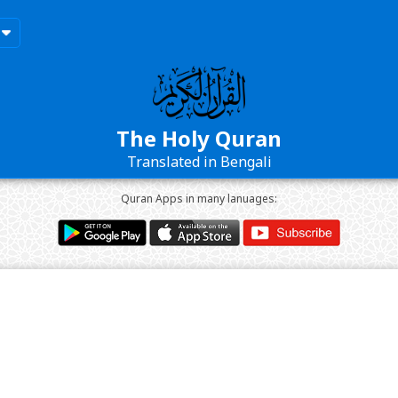
The Holy Quran
Translated in Bengali
Quran Apps in many lanuages: