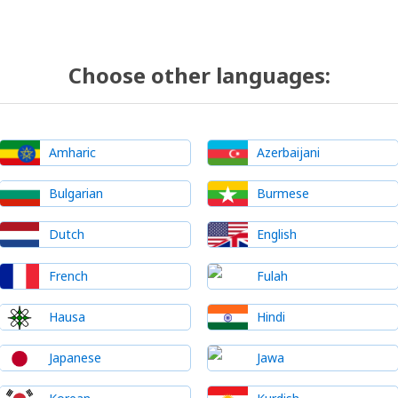
Choose other languages:
Amharic
Azerbaijani
Bulgarian
Burmese
Dutch
English
French
Fulah
Hausa
Hindi
Japanese
Jawa