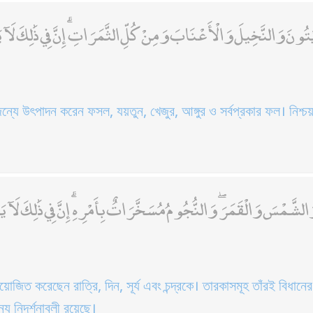
َ وَالنَّخِيلَ وَالْأَعْنَابَ وَمِنْ كُلِّ الثَّمَرَاتِ ۗ إِنَّ فِي ذَٰلِكَ لَآيَ
জন্যে উৎপাদন করেন ফসল, যয়তুন, খেজুর, আঙ্গুর ও সর্বপ্রকার ফল। নিশ্চয়
شَّمْسَ وَالْقَمَرَ ۖ وَالنُّجُومُ مُسَخَّرَاتٌ بِأَمْرِهِ ۗ إِنَّ فِي ذَٰلِكَ لَآي
োজিত করেছেন রাত্রি, দিন, সূর্য এবং চন্দ্রকে। তারকাসমূহ তাঁরই বিধানে
যে নিদর্শনাবলী রয়েছে।