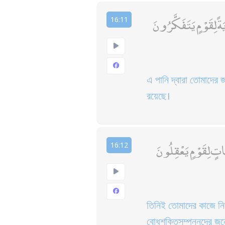
ةً لِقَوْمٍ يَتَفَكَّرُونَ
16:11
এ পানি দ্বারা তোমাদের 
রয়েছে।
َاتٍ لِقَوْمٍ يَعْقِلُونَ
16:12
তিনিই তোমাদের কাজে নিয়
বোধশক্তিসম্পন্নদের জন্