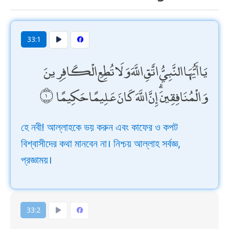
33:1
يَا أَيُّهَا النَّبِيُّ اتَّقِ اللَّهَ وَلَا تُطِعِ الْكَافِرِينَ
وَالْمُنَافِقِينَ ۗ إِنَّ اللَّهَ كَانَ عَلِيمًا حَكِيمًا
হে নবী! আল্লাহকে ভয় করুন এবং কাফের ও কপট
বিশ্বাসীদের কথা মানবেন না। নিশ্চয় আল্লাহ সর্বজ্ঞ,
প্রজ্ঞাময়।
33:2