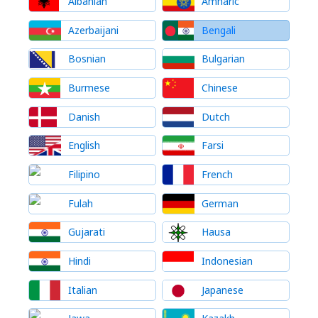
Albanian
Amharic
Azerbaijani
Bengali
Bosnian
Bulgarian
Burmese
Chinese
Danish
Dutch
English
Farsi
Filipino
French
Fulah
German
Gujarati
Hausa
Hindi
Indonesian
Italian
Japanese