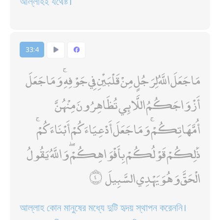
আল্লাহই যথেষ্ট।
33:4
مَا جَعَلَ اللَّهُ لِرَجُلٍ مِنْ قَلْبَيْنِ فِي جَوْفِهِ ۚ وَمَا جَعَلَ
أَزْوَاجَكُمُ اللَّائِي تُظَاهِرُونَ مِنْهُنَّ
أُمَّهَاتِكُمْ ۚ وَمَا جَعَلَ أَدْعِيَاءَكُمْ أَبْنَاءَكُمْ ۚ
ذَٰلِكُمْ قَوْلُكُمْ بِأَفْوَاهِكُمْ ۖ وَاللَّهُ يَقُولُ
الْحَقَّ وَهُوَ يَهْدِي السَّبِيلَ
আল্লাহ কোন মানুষের মধ্যে দুটি হৃদয় স্থাপন করেননি।