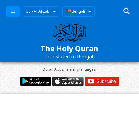
33 - Al-Ahzab
Bengali
The Holy Quran
Translated in Bengali
Quran Apps in many lanuages: