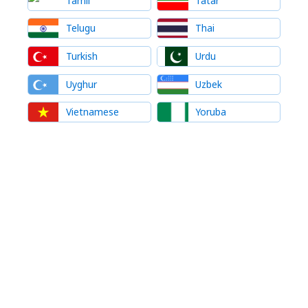
Tamil
Tatar
Telugu
Thai
Turkish
Urdu
Uyghur
Uzbek
Vietnamese
Yoruba