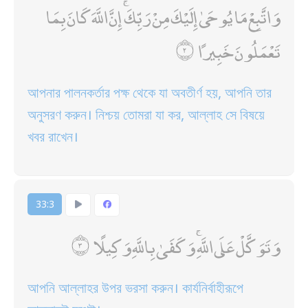
وَاتَّبِعْ مَا يُوحَىٰ إِلَيْكَ مِنْ رَبِّكَ ۚ إِنَّ اللَّهَ كَانَ بِمَا
تَعْمَلُونَ خَبِيرًا
আপনার পালনকর্তার পক্ষ থেকে যা অবতীর্ণ হয়, আপনি তার
অনুসরণ করুন। নিশ্চয় তোমরা যা কর, আল্লাহ সে বিষয়ে
খবর রাখেন।
33:3
وَتَوَكَّلْ عَلَى اللَّهِ ۚ وَكَفَىٰ بِاللَّهِ وَكِيلًا
আপনি আল্লাহর উপর ভরসা করুন। কার্যনির্বাহীরূপে