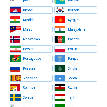
Jawa
Kazakh
Khmer
Korean
Kurdish
Kyrgyz
Malay
Malayalam
Norwegian
Pashto
Persian
Polish
Portuguese
Punjabi
Russian
Sindhi
Sinhalese
Somali
Spanish
Swahili
Swedish
Tajik