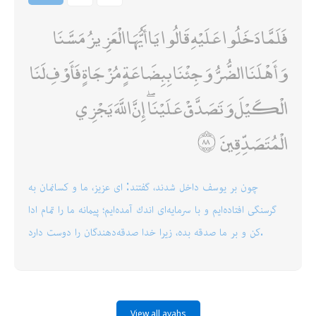
فَلَمَّا دَخَلُوا عَلَيْهِ قَالُوا يَا أَيُّهَا الْعَزِيزُ مَسَّنَا
وَأَهْلَنَا الضُّرُّ وَجِئْنَا بِبِضَاعَةٍ مُزْجَاةٍ فَأَوْفِ لَنَا
الْكَيْلَ وَتَصَدَّقْ عَلَيْنَا ۖ إِنَّ اللَّهَ يَجْزِي
الْمُتَصَدِّقِينَ
چون بر يوسف داخل شدند، گفتند: اى عزيز، ما و كسانمان به
گرسنگى افتاده‌ايم و با سرمايه‌اى اندك آمده‌ايم؛ پيمانه ما را تمام ادا
كن و بر ما صدقه بده، زيرا خدا صدقه‌دهندگان را دوست دارد.
View all ayahs