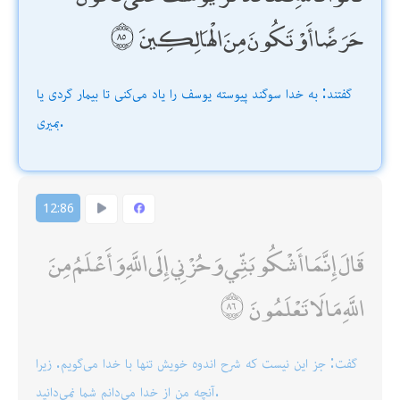
حَرَضًا أَوْ تَكُونَ مِنَ الْهَالِكِينَ
گفتند: به خدا سوگند پيوسته يوسف را ياد مى‌كنى تا بيمار گردى يا
بميرى.
12:86
قَالَ إِنَّمَا أَشْكُو بَثِّي وَحُزْنِي إِلَى اللَّهِ وَأَعْلَمُ مِنَ
اللَّهِ مَا لَا تَعْلَمُونَ
گفت: جز اين نيست كه شرح اندوه خويش تنها با خدا مى‌گويم. زيرا
آنچه من از خدا مى‌دانم شما نمى‌دانيد.