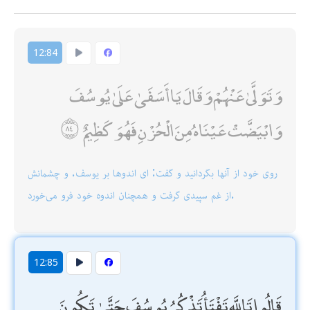
12:84
وَتَوَلَّىٰ عَنْهُمْ وَقَالَ يَا أَسَفَىٰ عَلَىٰ يُوسُفَ
وَابْيَضَّتْ عَيْنَاهُ مِنَ الْحُزْنِ فَهُوَ كَظِيمٌ
روى خود از آنها بگردانيد و گفت: اى اندوها بر يوسف. و چشمانش
از غم سپيدى گرفت و همچنان اندوه خود فرو مى‌خورد.
12:85
قَالُوا تَاللَّهِ تَفْتَأُ تَذْكُرُ يُوسُفَ حَتَّىٰ تَكُونَ