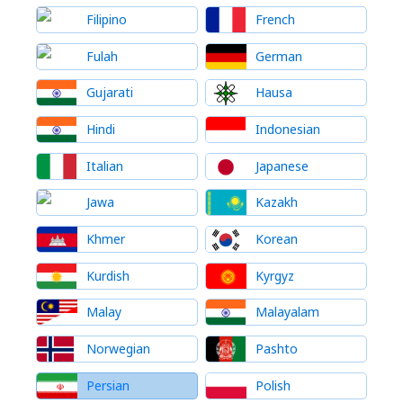
Filipino
French
Fulah
German
Gujarati
Hausa
Hindi
Indonesian
Italian
Japanese
Jawa
Kazakh
Khmer
Korean
Kurdish
Kyrgyz
Malay
Malayalam
Norwegian
Pashto
Persian
Polish