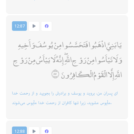
12:87
يَا بَنِيَّ اذْهَبُوا فَتَحَسَّسُوا مِنْ يُوسُفَ وَأَخِيهِ
وَلَا تَيْأَسُوا مِنْ رَوْحِ اللَّهِ ۖ إِنَّهُ لَا يَيْأَسُ مِنْ رَوْحِ
اللَّهِ إِلَّا الْقَوْمُ الْكَافِرُونَ
اى پسران من، برويد و يوسف و برادرش را بجوييد و از رحمت خدا
مأيوس مشويد، زيرا تنها كافران از رحمت خدا مأيوس مى‌شوند.
12:88