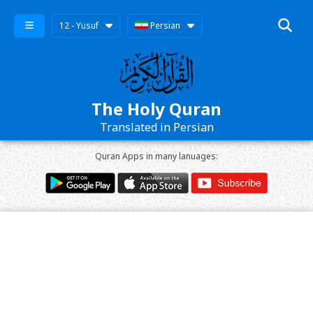
12 - Yusuf
Persian
The Holy Quran
Translated in Persian
Quran Apps in many lanuages: