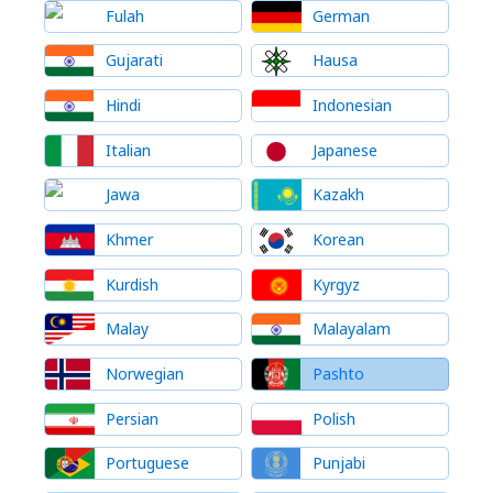
Fulah
German
Gujarati
Hausa
Hindi
Indonesian
Italian
Japanese
Jawa
Kazakh
Khmer
Korean
Kurdish
Kyrgyz
Malay
Malayalam
Norwegian
Pashto
Persian
Polish
Portuguese
Punjabi