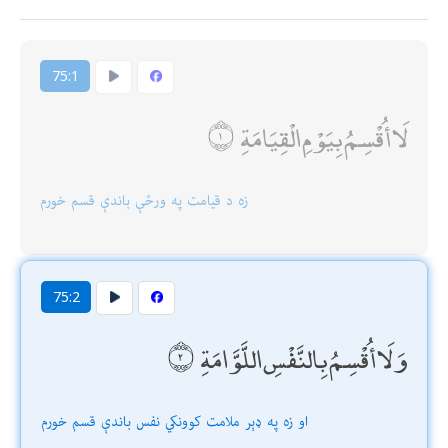
75:1
لَا أُقْسِمُ بِيَوْمِ الْقِيَامَةِ
زه د قیامت په ورځې باندې قسم خورم
75:2
وَلَا أُقْسِمُ بِالنَّفْسِ اللَّوَّامَةِ
او زه په ډېر ملامت كوونكي نفس باندې قسم خورم