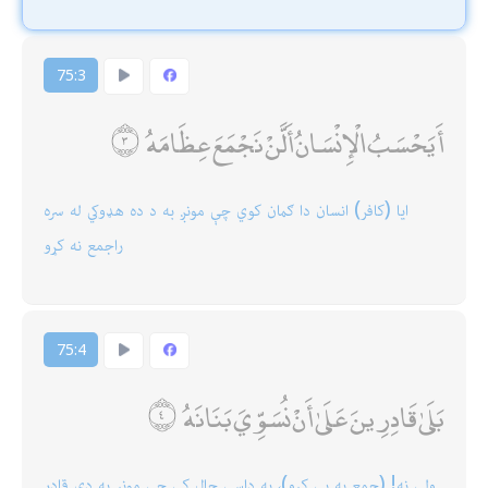
75:3
أَيَحْسَبُ الْإِنْسَانُ أَلَّنْ نَجْمَعَ عِظَامَهُ
ایا (كافر) انسان دا ګمان كوي چې مونږ به د ده هډوكي له سره
راجمع نه كړو
75:4
بَلَىٰ قَادِرِينَ عَلَىٰ أَنْ نُسَوِّيَ بَنَانَهُ
ولې نه! (جمع به يې كړو)، په داسې حال كې چې مونږ په دې قادر