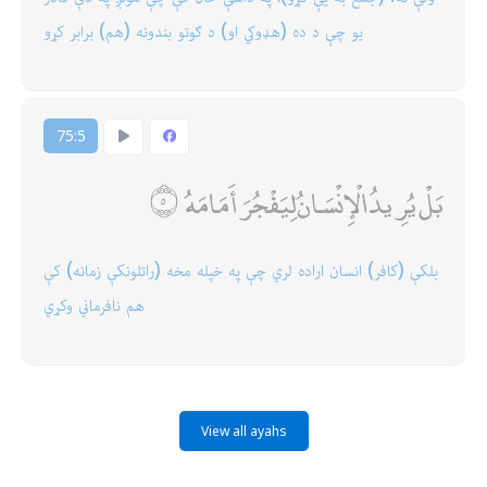
یو چې د ده (هډوكي او) د ګوتو بندونه (هم) برابر كړو
75:5
بَلْ يُرِيدُ الْإِنْسَانُ لِيَفْجُرَ أَمَامَهُ
بلكې (كافر) انسان اراده لري چې په خپله مخه (راتلونكې زمانه) كې
هم نافرماني وكړي
View all ayahs