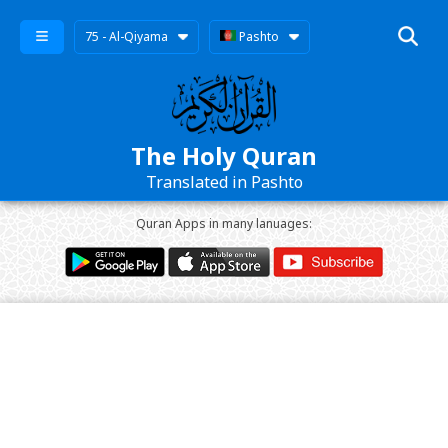
75 - Al-Qiyama
Pashto
The Holy Quran
Translated in Pashto
Quran Apps in many lanuages: