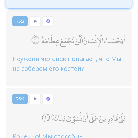
75:3
أَيَحْسَبُ الْإِنْسَانُ أَلَّنْ نَجْمَعَ عِظَامَهُ
Неужели человек полагает, что Мы
не соберем его костей?
75:4
بَلَىٰ قَادِرِينَ عَلَىٰ أَنْ نُسَوِّيَ بَنَانَهُ
Конечно! Мы способны