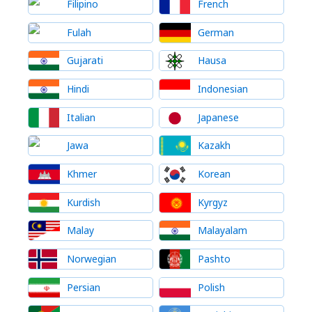
Filipino
French
Fulah
German
Gujarati
Hausa
Hindi
Indonesian
Italian
Japanese
Jawa
Kazakh
Khmer
Korean
Kurdish
Kyrgyz
Malay
Malayalam
Norwegian
Pashto
Persian
Polish