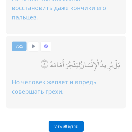
восстановить даже кончики его
пальцев.
75:5
بَلْ يُرِيدُ الْإِنْسَانُ لِيَفْجُرَ أَمَامَهُ
Но человек желает и впредь
совершать грехи.
View all ayahs