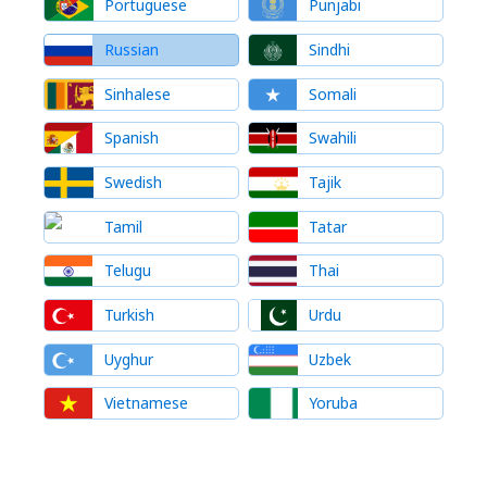
Portuguese
Punjabi
Russian
Sindhi
Sinhalese
Somali
Spanish
Swahili
Swedish
Tajik
Tamil
Tatar
Telugu
Thai
Turkish
Urdu
Uyghur
Uzbek
Vietnamese
Yoruba