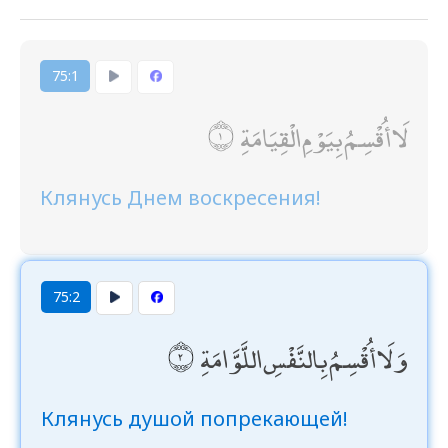
75:1
لَا أُقْسِمُ بِيَوْمِ الْقِيَامَةِ
Клянусь Днем воскресения!
75:2
وَلَا أُقْسِمُ بِالنَّفْسِ اللَّوَّامَةِ
Клянусь душой попрекающей!