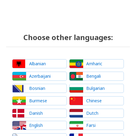
Choose other languages:
Albanian
Amharic
Azerbaijani
Bengali
Bosnian
Bulgarian
Burmese
Chinese
Danish
Dutch
English
Farsi