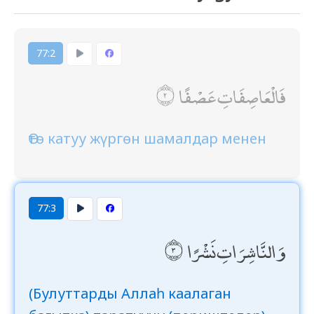
77:2
فَالْعَاصِفَاتِ عَصْفًا
Өтө катуу жүргөн шамалдар менен
77:3
وَالنَّاشِرَاتِ نَشْرًا
(Булуттарды Аллаһ каалаган