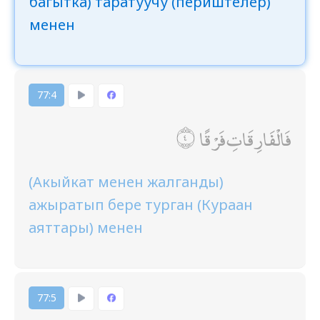
багытка) таратуучу (периштелер)
менен
77:4
فَالْفَارِقَاتِ فَرْقًا
(Акыйкат менен жалганды)
ажыратып бере турган (Кураан
аяттары) менен
77:5