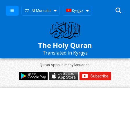
77 - Al-Mursalat
Kyrgyz
The Holy Quran
Translated in Kyrgyz
Quran Apps in many lanuages: