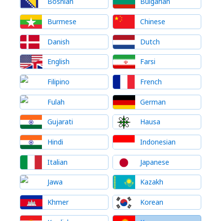
Bosnian
Bulgarian
Burmese
Chinese
Danish
Dutch
English
Farsi
Filipino
French
Fulah
German
Gujarati
Hausa
Hindi
Indonesian
Italian
Japanese
Jawa
Kazakh
Khmer
Korean