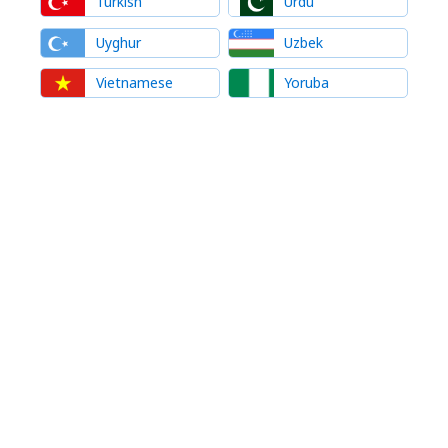
Turkish
Urdu
Uyghur
Uzbek
Vietnamese
Yoruba