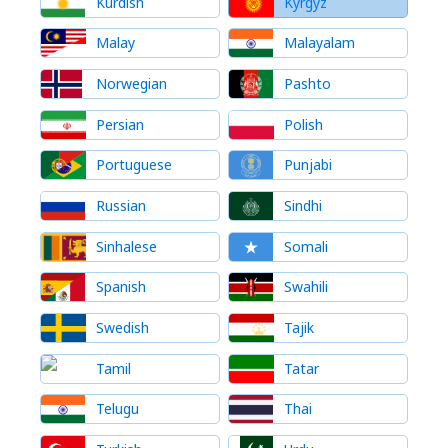
Kurdish
Kyrgyz
Malay
Malayalam
Norwegian
Pashto
Persian
Polish
Portuguese
Punjabi
Russian
Sindhi
Sinhalese
Somali
Spanish
Swahili
Swedish
Tajik
Tamil
Tatar
Telugu
Thai