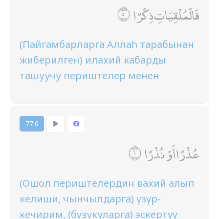
فَالْمُلْقِيَاتِ ذِكْرًا
(Пайгамбарларга Аллаһ тарабынан
жиберилген) илахий кабарды
ташуучу периштелер менен
77:6
عُذْرًا أَوْ نُذْرًا
(Ошол периштелердин вахий алып
келиши, чынчылдарга) үзүр-
кечирим, (бузукуларга) эскертүү