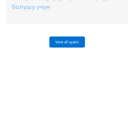
болушу үчүн
View all ayahs