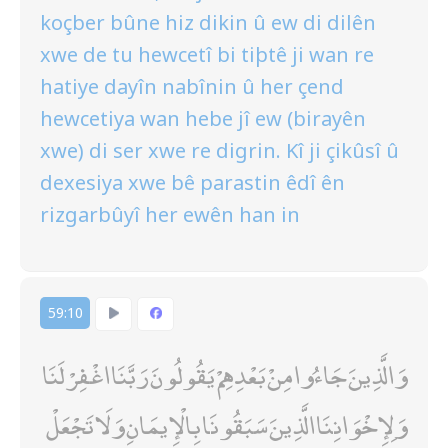
koçber bûne hiz dikin û ew di dilên
xwe de tu hewcetî bi tiþtê ji wan re
hatiye dayîn nabînin û her çend
hewcetiya wan hebe jî ew (birayên
xwe) di ser xwe re digrin. Kî ji çikûsî û
dexesiya xwe bê parastin êdî ên
rizgarbûyî her ewên han in
59:10
وَالَّذِينَ جَاءُوا مِنْ بَعْدِهِمْ يَقُولُونَ رَبَّنَا اغْفِرْ لَنَا
وَلِإِخْوَانِنَا الَّذِينَ سَبَقُونَا بِالْإِيمَانِ وَلَا تَجْعَلْ