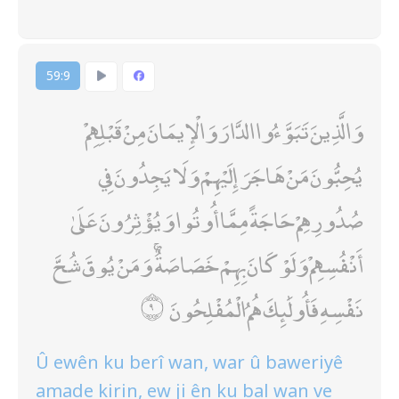
59:9
وَالَّذِينَ تَبَوَّءُوا الدَّارَ وَالْإِيمَانَ مِنْ قَبْلِهِمْ
يُحِبُّونَ مَنْ هَاجَرَ إِلَيْهِمْ وَلَا يَجِدُونَ فِي
صُدُورِهِمْ حَاجَةً مِمَّا أُوتُوا وَيُؤْثِرُونَ عَلَىٰ
أَنْفُسِهِمْ وَلَوْ كَانَ بِهِمْ خَصَاصَةٌ ۚ وَمَنْ يُوقَ شُحَّ
نَفْسِهِ فَأُولَٰئِكَ هُمُ الْمُفْلِحُونَ
Û ewên ku berî wan, war û baweriyê
amade kirin, ew ji ên ku bal wan ve