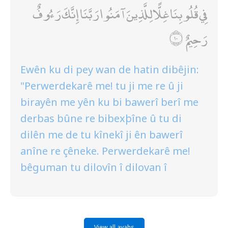
فِي قُلُوبِنَا غِلًّا لِلَّذِينَ آمَنُوا رَبَّنَا إِنَّكَ رَءُوفٌ
رَحِيمٌ
Ewên ku di pey wan de hatin dibêjin:
"Perwerdekarê me! tu ji me re û ji
birayên me yên ku bi bawerî berî me
derbas bûne re bibexþîne û tu di
dilên me de tu kînekî ji ên bawerî
anîne re çêneke. Perwerdekarê me!
bêguman tu dilovîn î dilovan î
View all ayahs