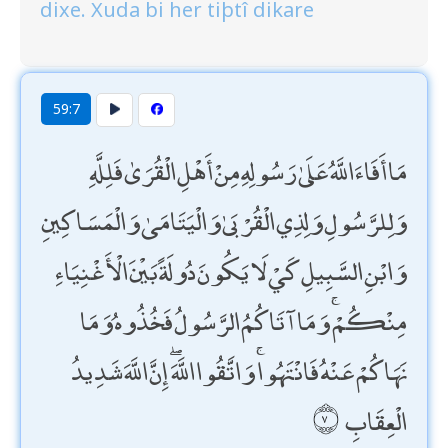
dixe. Xuda bi her tiþtî dikare
59:7
مَا أَفَاءَ اللَّهُ عَلَىٰ رَسُولِهِ مِنْ أَهْلِ الْقُرَىٰ فَلِلَّهِ
وَلِلرَّسُولِ وَلِذِي الْقُرْبَىٰ وَالْيَتَامَىٰ وَالْمَسَاكِينِ
وَابْنِ السَّبِيلِ كَيْ لَا يَكُونَ دُولَةً بَيْنَ الْأَغْنِيَاءِ
مِنْكُمْ ۚ وَمَا آتَاكُمُ الرَّسُولُ فَخُذُوهُ وَمَا
نَهَاكُمْ عَنْهُ فَانْتَهُوا ۚ وَاتَّقُوا اللَّهَ ۖ إِنَّ اللَّهَ شَدِيدُ
الْعِقَابِ