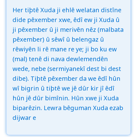
Her tiþtê Xuda ji ehlê welatan distîne
dide pêxember xwe, êdî ew ji Xuda û
ji pêxember û ji merivên nêz (malbata
pêxember) û sêwî û belengaz û
rêwiyên li rê mane re ye; ji bo ku ew
(mal) tenê di nava dewlemendên
wede, nebe (sermiyanekî dest bi dest
dibe). Tiþtê pêxember da we êdî hûn
wî bigrin û tiþtê we jê dûr kir jî êdî
hûn jê dûr bimînin. Hûn xwe ji Xuda
biparêzin. Lewra bêguman Xuda ezab
dijwar e