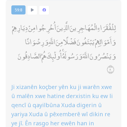
59:8
لِلْفُقَرَاءِ الْمُهَاجِرِينَ الَّذِينَ أُخْرِجُوا مِنْ دِيَارِهِمْ
وَأَمْوَالِهِمْ يَبْتَغُونَ فَضْلًا مِنَ اللَّهِ وَرِضْوَانًا
وَيَنْصُرُونَ اللَّهَ وَرَسُولَهُ ۚ أُولَٰئِكَ هُمُ الصَّادِقُونَ
Ji xizanên koçber yên ku ji warên xwe
û malên xwe hatine derxistin ku ew li
qencî û qayilbûna Xuda digerin û
yariya Xuda û pêxemberê wî dikin re
ye jî. Ên rasgo her ewên han in