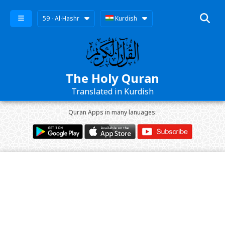
59 - Al-Hashr
Kurdish
The Holy Quran
Translated in Kurdish
Quran Apps in many lanuages: