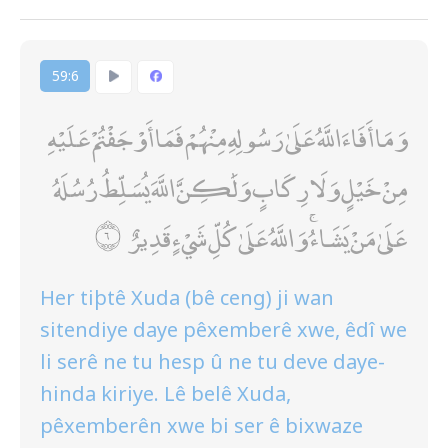
59:6
وَمَا أَفَاءَ اللَّهُ عَلَىٰ رَسُولِهِ مِنْهُمْ فَمَا أَوْجَفْتُمْ عَلَيْهِ
مِنْ خَيْلٍ وَلَا رِكَابٍ وَلَٰكِنَّ اللَّهَ يُسَلِّطُ رُسُلَهُ
عَلَىٰ مَنْ يَشَاءُ ۚ وَاللَّهُ عَلَىٰ كُلِّ شَيْءٍ قَدِيرٌ
Her tiþtê Xuda (bê ceng) ji wan
sitendiye daye pêxemberê xwe, êdî we
li serê ne tu hesp û ne tu deve daye-
hinda kiriye. Lê belê Xuda,
pêxemberên xwe bi ser ê bixwaze