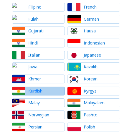
Filipino
French
Fulah
German
Gujarati
Hausa
Hindi
Indonesian
Italian
Japanese
Jawa
Kazakh
Khmer
Korean
Kurdish
Kyrgyz
Malay
Malayalam
Norwegian
Pashto
Persian
Polish