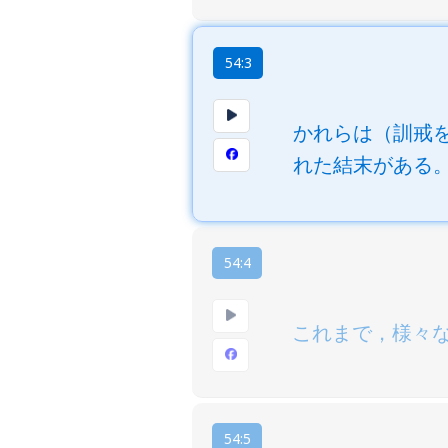
54:3
かれらは（訓戒
れた結末がある
54:4
これまで，様々な
54:5