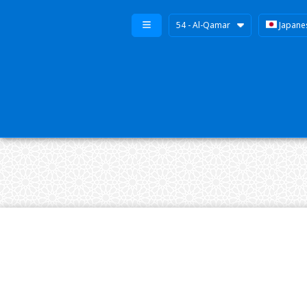
54 - Al-Qamar
Japane