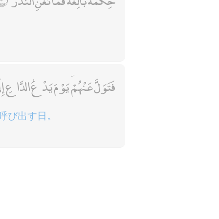
حِكْمَةٌ بَالِغَةٌ ۖ فَمَا تُغْنِ النُّذُرُ
فَتَوَلَّ عَنْهُمْ ۘ يَوْمَ يَدْعُ الدَّاعِ إِل
呼び出す日。