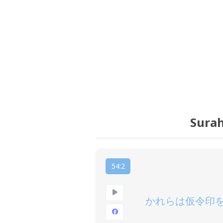
Surah
54:2
かれらは仮令印