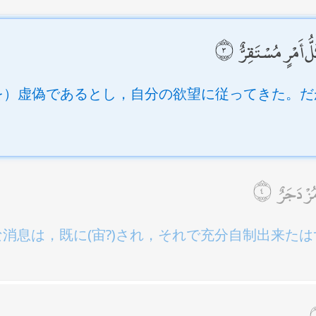
ُّ أَمْرٍ مُسْتَقِرٌّ
を）虚偽であるとし，自分の欲望に従ってきた。だ
。
 مُزْدَجَرٌ
消息は，既に(宙?)され，それで充分自制出来たは