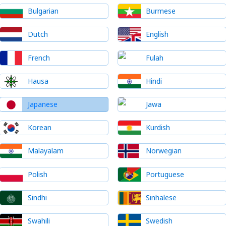
Bulgarian
Burmese
Dutch
English
French
Fulah
Hausa
Hindi
Japanese
Jawa
Korean
Kurdish
Malayalam
Norwegian
Polish
Portuguese
Sindhi
Sinhalese
Swahili
Swedish