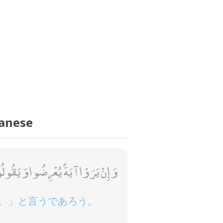
panese
وَإِنْ يَرَوْا آيَةً يُعْرِضُوا وَيَقُولُ
。」と言うであろう。