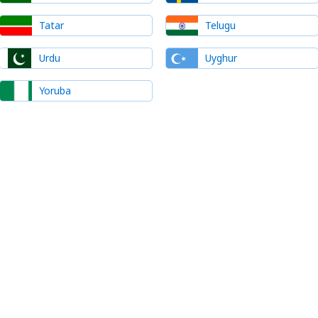
Tatar
Telugu
Urdu
Uyghur
Yoruba