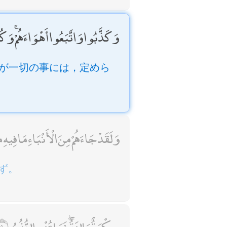
وَكَذَّبُوا وَاتَّبَعُوا أَهْوَاءَهُمْ ۚ وَكُل
が一切の事には，定めら
وَلَقَدْ جَاءَهُمْ مِنَ الْأَنْبَاءِ مَا فِيهِ
ず。