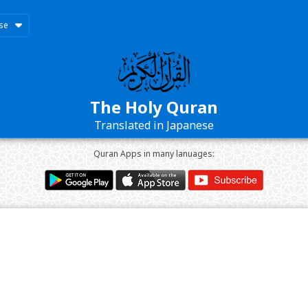
se
The Holy Quran
Translated in Japanese
Quran Apps in many lanuages: