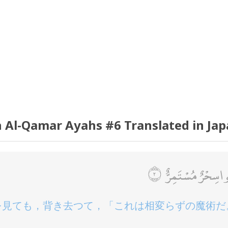
 Al-Qamar Ayahs #6 Translated in Ja
وا سِحْرٌ مُسْتَمِرٌّ
を見ても，背き去つて，「これは相変らずの魔術だ