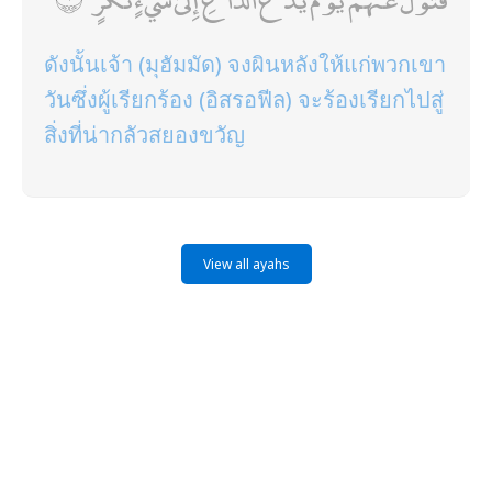
ดังนั้นเจ้า (มุฮัมมัด) จงผินหลังให้แก่พวกเขา
วันซึ่งผู้เรียกร้อง (อิสรอฟีล) จะร้องเรียกไปสู่
สิ่งที่น่ากลัวสยองขวัญ
View all ayahs