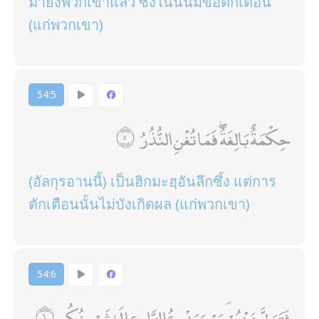
มายังพวกเขาแล้ว ซึ่งในนั้นมีข้อตักเตือน
(แก่พวกเขา)
54:5
حِكْمَةٌ بَالِغَةٌ ۖ فَمَا تُغْنِ النُّذُرُ
(อัลกุรอานนี้) เป็นฮิกมะฮฺอันลึกซึ้ง แต่การ
ตักเตือนนั้นไม่บังเกิดผล (แก่พวกเขา)
54:6
فَتَوَلَّ عَنْهُمْ ۘ يَوْمَ يَدْعُ الدَّاعِ إِلَىٰ شَيْءٍ نُكُرٍ