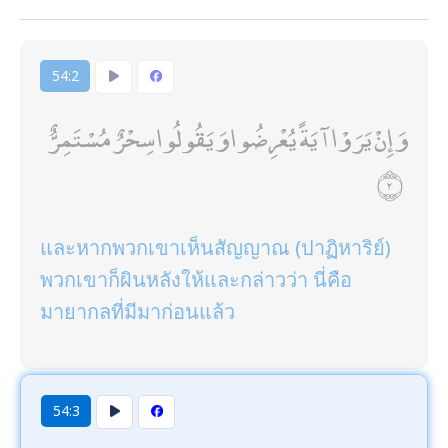
54:2
وَإِنْ يَرَوْا آيَةً يُعْرِضُوا وَيَقُولُوا سِحْرٌ مُسْتَمِرٌّ
และหากพวกเขาเห็นสัญญาณ (ปาฏิหาริย์)
พวกเขาก็ผินหลังให้และกล่าวว่า นี่คือ
มายากลที่มีมาก่อนแล้ว
54:3