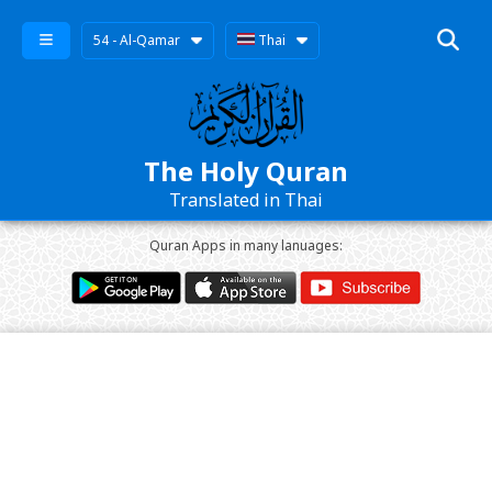
54 - Al-Qamar
Thai
The Holy Quran
Translated in Thai
Quran Apps in many lanuages: