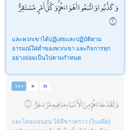
وَكَذَّبُوا وَاتَّبَعُوا أَهْوَاءَهُمْ ۚ وَكُلُّ أَمْرٍ مُسْتَقِرٌّ
และพวกเขาได้ปฏิเสธและปฏิบัติตาม
อารมณ์ใฝ่ต่ำของพวกเขา และกิจการทุก
อย่างย่อมเป็นไปตามกำหนด
54:4
وَلَقَدْ جَاءَهُمْ مِنَ الْأَنْبَاءِ مَا فِيهِ مُزْدَجَرٌ
และโดยแน่นอน ได้มีข่าวคราว (ในอดีต)