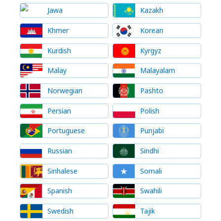
Jawa
Kazakh
Khmer
Korean
Kurdish
Kyrgyz
Malay
Malayalam
Norwegian
Pashto
Persian
Polish
Portuguese
Punjabi
Russian
Sindhi
Sinhalese
Somali
Spanish
Swahili
Swedish
Tajik