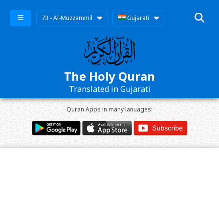
73 - Al-Muzzammil
Gujarati
The Holy Quran
Translated in Gujarati
Quran Apps in many lanuages: