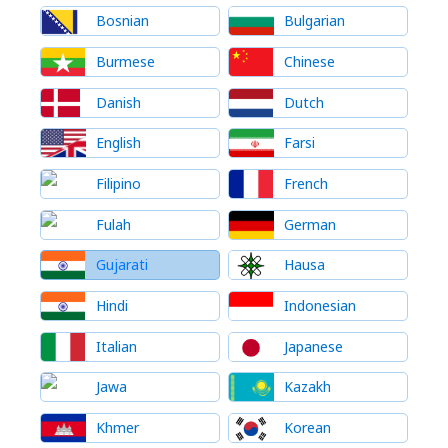
Bosnian
Bulgarian
Burmese
Chinese
Danish
Dutch
English
Farsi
Filipino
French
Fulah
German
Gujarati
Hausa
Hindi
Indonesian
Italian
Japanese
Jawa
Kazakh
Khmer
Korean