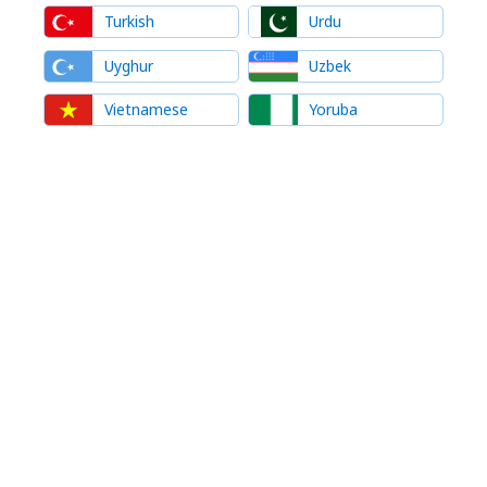
Turkish
Urdu
Uyghur
Uzbek
Vietnamese
Yoruba