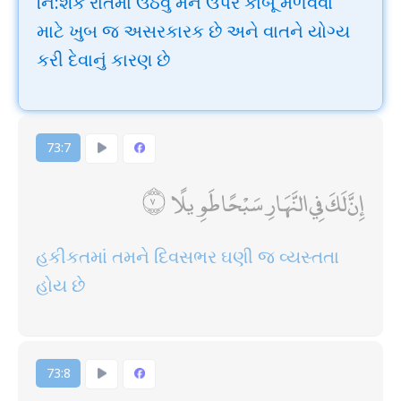
નિ:શંક રાતમાં ઉઠવું મન ઉપર કાબૂ મેળવવા
માટે ખુબ જ અસરકારક છે અને વાતને યોગ્ય
કરી દેવાનું કારણ છે
73:7
إِنَّ لَكَ فِي النَّهَارِ سَبْحًا طَوِيلًا
હકીકતમાં તમને દિવસભર ઘણી જ વ્યસ્તતા
હોય છે
73:8