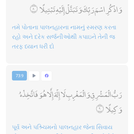
وَاذْكُرِ اسْمَ رَبِّكَ وَتَبَتَّلْ إِلَيْهِ تَبْتِيلًا
તમે પોતાના પાલનહારના નામનું સ્મરણ કરતા
રહો અને દરેક સર્જનીઓથી કપાઇને તેની જ
તરફ ધ્યાન ધરી દો
73:9
رَبُّ الْمَشْرِقِ وَالْمَغْرِبِ لَا إِلَٰهَ إِلَّا هُوَ فَاتَّخِذْهُ
وَكِيلًا
પૂર્વ અને પશ્ર્ચિમનો પાલનહાર જેના સિવાય