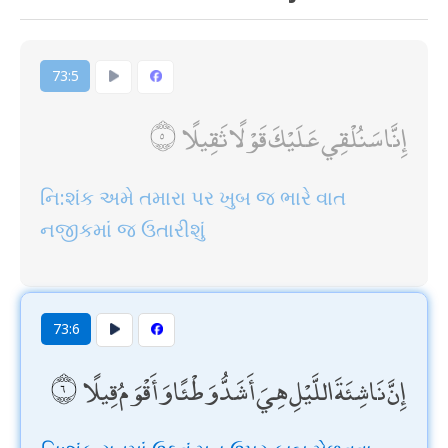
73:5
إِنَّا سَنُلْقِي عَلَيْكَ قَوْلًا ثَقِيلًا
નિ:શંક અમે તમારા પર ખુબ જ ભારે વાત
નજીકમાં જ ઉતારીશું
73:6
إِنَّ نَاشِئَةَ اللَّيْلِ هِيَ أَشَدُّ وَطْئًا وَأَقْوَمُ قِيلًا