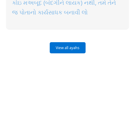
કોઇ મઅબૂદ (બંદગીને લાયક) નથી, તમે તેને
જ પોતાનો કાર્યસાધક બનાવી લો
View all ayahs