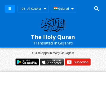
108 - Al-Kauther
Gujarati
The Holy Quran
Translated in Gujarati
Quran Apps in many lanuages: