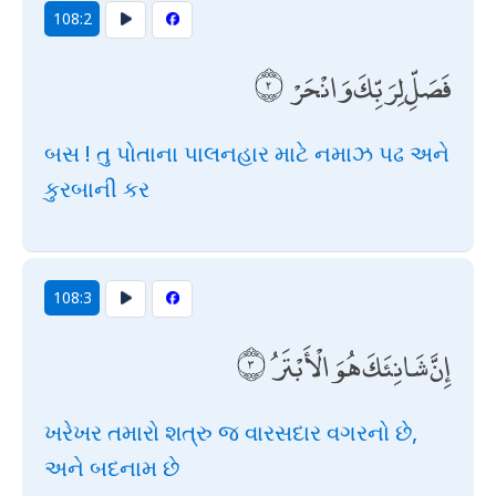
108:2
فَصَلِّ لِرَبِّكَ وَانْحَرْ
બસ ! તુ પોતાના પાલનહાર માટે નમાઝ પઢ અને
કુરબાની કર
108:3
إِنَّ شَانِئَكَ هُوَ الْأَبْتَرُ
ખરેખર તમારો શત્રુ જ વારસદાર વગરનો છે,
અને બદનામ છે