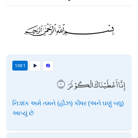
108:1
إِنَّا أَعْطَيْنَاكَ الْكَوْثَرَ
નિ:શંક અમે તમને (હૌઝ) કૌષર (અને ઘણું બધુ)
આપ્યું છે