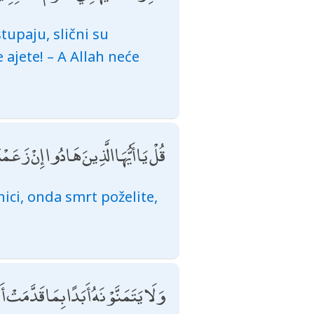
upaju, slični su
 ajete! – A Allah neće
قُلْ يَا أَيُّهَا الَّذِينَ هَادُوا إِنْ زَعَمْ
enici, onda smrt poželite,
وَلَا يَتَمَنَّوْنَهُ أَبَدًا بِمَا قَدَّمَتْ أَي