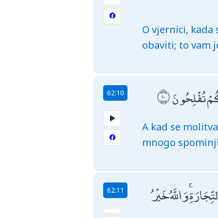
O vjernici, kada
obaviti; to vam j
كُمْ تُفْلِحُونَ
62:10
A kad se molitva
mnogo spominjite
ّجَارَةِ ۚ وَاللَّهُ خَيْرُ
62:11