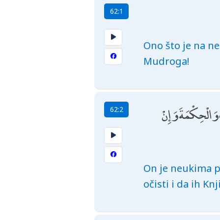
62:1
Ono što je na ne
Mudroga!
 وَالْحِكْمَةَ وَإِنْ
62:2
On je neukima po
očisti i da ih Kn