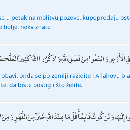
 se u petak na molitvu pozove, kupoprodaju osta
e bolje, neka znate!
ِي الْأَرْضِ وَابْتَغُوا مِنْ فَضْلِ اللَّهِ وَاذْكُرُوا اللَّهَ كَثِيرًا لَعَلَّ
 obavi, onda se po zemlji raziđite i Allahovu bla
, da biste postigli što želite.
 إِلَيْهَا وَتَرَكُوكَ قَائِمًا ۚ قُلْ مَا عِنْدَ اللَّهِ خَيْرٌ مِنَ اللَّهْوِ وَمِنَ التِ