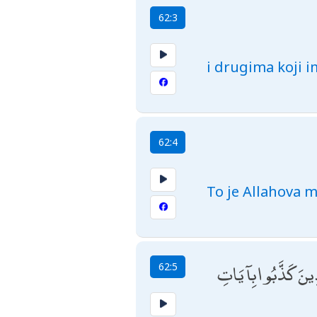
62:3
i drugima koji im
62:4
To je Allahova m
لَّذِينَ كَذَّبُوا بِآيَاتِ
62:5