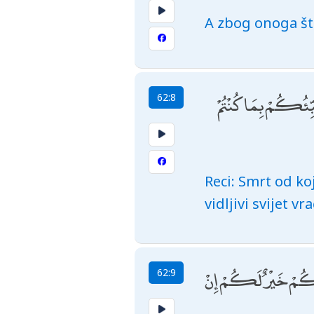
A zbog onoga što
نَبِّئُكُمْ بِمَا كُنْتُمْ
62:8
Reci: Smrt od koj
vidljivi svijet v
ۚ ذَٰلِكُمْ خَيْرٌ لَكُمْ إِنْ
62:9