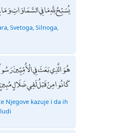
يُسَبِّحُ لِلَّهِ مَا فِي السَّمَاوَاتِ وَمَا
ara, Svetoga, Silnoga,
هُوَ الَّذِي بَعَثَ فِي الْأُمِّيِّينَ رَسُو
كَانُوا مِنْ قَبْلُ لَفِي ضَلَالٍ مُبِينٍ
e Njegove kazuje i da ih
bludi