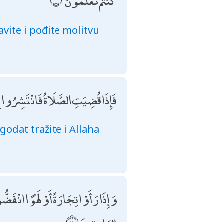
كُنْتُمْ تَعْلَمُونَ
vite i pođite molitvu
فَإِذَا قُضِيَتِ الصَّلَاةُ فَانْتَشِرُوا ف
godat tražite i Allaha
وَإِذَا رَأَوْا تِجَارَةً أَوْ لَهْوًا انْفَضُّوا