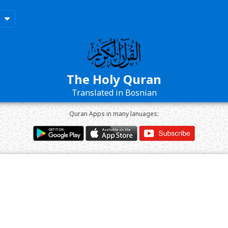
The Holy Quran
Translated in Bosnian
Quran Apps in many lanuages: