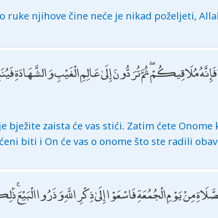
 ruke njihove čine neće je nikad poželjeti, All
 فَإِنَّهُ مُلَاقِيكُمْ ۖ ثُمَّ تُرَدُّونَ إِلَىٰ عَالِمِ الْغَيْبِ وَالشَّهَادَةِ فَيُ
e bježite zaista će vas stići. Zatim ćete Onome ko
raćeni biti i On će vas o onome što ste radili obavi
ِلصَّلَاةِ مِنْ يَوْمِ الْجُمُعَةِ فَاسْعَوْا إِلَىٰ ذِكْرِ اللَّهِ وَذَرُوا الْبَيْعَ 