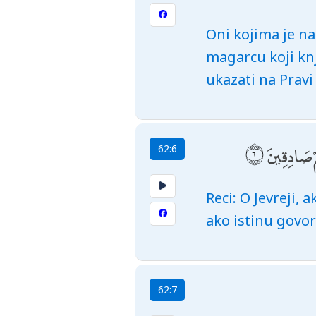
Oni kojima je n
magarcu koji knj
ukazati na Pravi
مْ صَادِقِينَ
62:6
Reci: O Jevreji, 
ako istinu govor
62:7