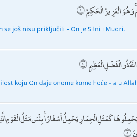
ۚ وَهُوَ الْعَزِيزُ الْحَكِيمُ
 se još nisu priključili – On je Silni i Mudri.
اللَّهُ ذُو الْفَضْلِ الْعَظِيمِ
ilost koju On daje onome kome hoće – a u Allaha
لَمْ يَحْمِلُوهَا كَمَثَلِ الْحِمَارِ يَحْمِلُ أَسْفَارًا ۚ بِئْسَ مَثَلُ الْقَوْمِ ا
نَ