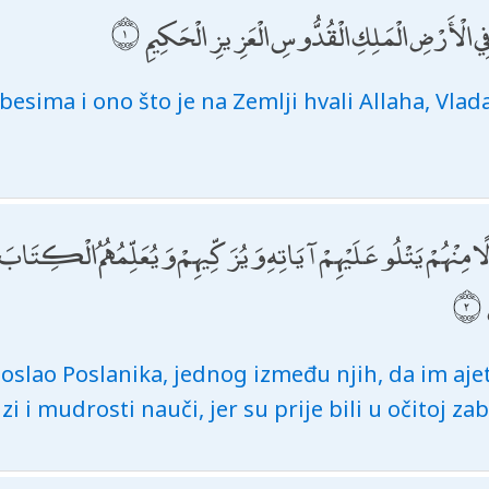
 فِي الْأَرْضِ الْمَلِكِ الْقُدُّوسِ الْعَزِيزِ الْحَكِيمِ
besima i ono što je na Zemlji hvali Allaha, Vlad
لًا مِنْهُمْ يَتْلُو عَلَيْهِمْ آيَاتِهِ وَيُزَكِّيهِمْ وَيُعَلِّمُهُمُ الْكِتَابَ
slao Poslanika, jednog između njih, da im ajet
jizi i mudrosti nauči, jer su prije bili u očitoj za