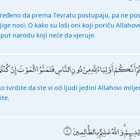
aređeno da prema Tevratu postupaju, pa ne post
ige nosi. O kako su loši oni koji poriču Allahove
 put narodu koji neće da vjeruje.
تُمْ أَنَّكُمْ أَوْلِيَاءُ لِلَّهِ مِنْ دُونِ النَّاسِ فَتَمَنَّوُا الْمَوْتَ إِنْ كُنْتُ
ako tvrdite da ste vi od ljudi jedini Allahovi milj
ite.
ْدِيهِمْ ۚ وَاللَّهُ عَلِيمٌ بِالظَّالِمِينَ