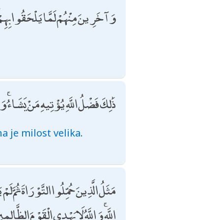
وَآخَرِينَ مِنْهُمْ لَمَّا يَلْحَقُوا بِهِمْ 
ذَٰلِكَ فَضْلُ اللَّهِ يُؤْتِيهِ مَنْ يَشَاءُ ۚ وَ
 je milost velika.
مَثَلُ الَّذِينَ حُمِّلُوا التَّوْرَاةَ ثُمَّ 
اللَّهِ ۚ وَاللَّهُ لَا يَهْدِي الْقَوْمَ الظَّالِمِي