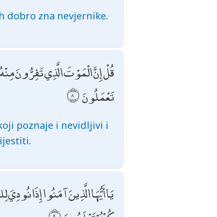
ah dobro zna nevjernike.
قُلْ إِنَّ الْمَوْتَ الَّذِي تَفِرُّونَ مِنْهُ
تَعْمَلُونَ
ji poznaje i nevidljivi i
jestiti.
يَا أَيُّهَا الَّذِينَ آمَنُوا إِذَا نُودِيَ ل