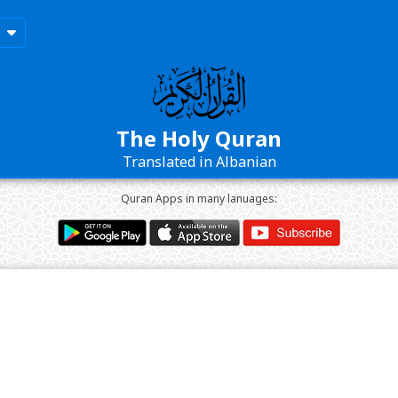
The Holy Quran
Translated in Albanian
Quran Apps in many lanuages: