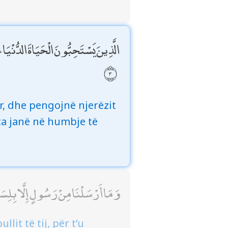
الَّذِينَ يَسْتَحِبُّونَ الْحَيَاةَ الدُّنْيَ
r, dhe pengojnë njerëzit
ta janë në humbje të
وَمَا أَرْسَلْنَا مِنْ رَسُولٍ إِلَّا بِلِسَانِ 
it të tij, për t’u