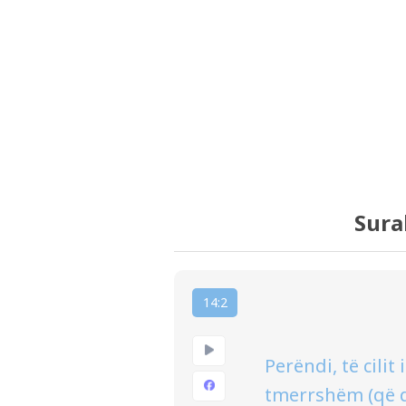
Sura
14:2
Perëndi, të cili
tmerrshëm (që d