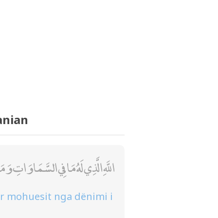
anian
اللَّهِ الَّذِي لَهُ مَا فِي السَّمَاوَاتِ
për mohuesit nga dënimi i