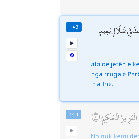
ئِكَ فِي ضَلَالٍ بَعِيدٍ
14:3
ata që jetën e k
nga rruga e Per
madhe.
وَ الْعَزِيزُ الْحَكِيمُ
14:4
Na nuk kemi dërg