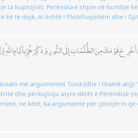
 (e ta kuptojnë). Perëndia e shpie në humbje k
të kë të dojë. Ai është i Plotëfuqishëm dhe i Gj
َخْرِجْ قَوْمَكَ مِنَ الظُّلُمَاتِ إِلَى النُّورِ وَذَكِّرْهُمْ بِأَيَّامِ اللَّهِ ۚ إِنَ
sain me argumentet Tona (dhe i thamë atij): 
dritë dhe përkujtoju atyre dëtët e Perëndisë (n
vërtetë, në këtë, ka argumente për çdonjërin q