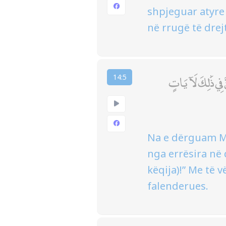
shpjeguar atyre
në rrugë të drej
ّ فِي ذَٰلِكَ لَآيَاتٍ
14:5
Na e dërguam Mu
nga errësira në 
këqija)!” Me të 
falenderues.