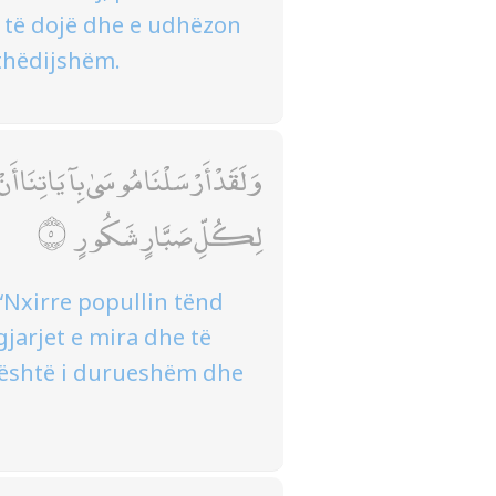
ë të dojë dhe e udhëzon
ithëdijshëm.
وَلَقَدْ أَرْسَلْنَا مُوسَىٰ بِآيَاتِنَا أَنْ أ
لِكُلِّ صَبَّارٍ شَكُورٍ
“Nxirre popullin tënd
gjarjet e mira dhe të
ë është i durueshëm dhe