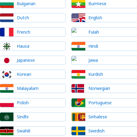
Bulgarian
Burmese
Dutch
English
French
Fulah
Hausa
Hindi
Japanese
Jawa
Korean
Kurdish
Malayalam
Norwegian
Polish
Portuguese
Sindhi
Sinhalese
Swahili
Swedish