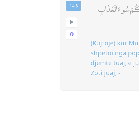
َكُمْ سُوءَ الْعَذَابِ
14:6
(Kujtoje) kur Mus
shpëtoi nga popu
djemtë tuaj, e j
Zoti juaj, -