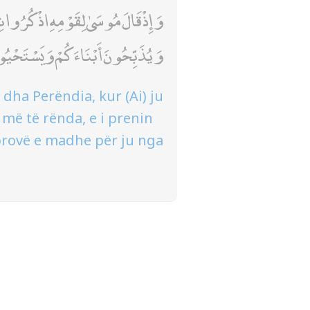
وَإِذْ قَالَ مُوسَىٰ لِقَوْمِهِ اذْكُرُو
وَيُذَبِّحُونَ أَبْنَاءَكُمْ وَيَسْتَحْيُ
 dha Perëndia, kur (Ai) ju
 më të rënda, e i prenin
 sprovë e madhe për ju nga