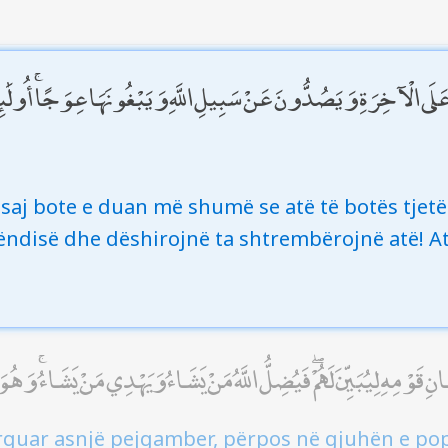
ا عَلَى الْآخِرَةِ وَيَصُدُّونَ عَنْ سَبِيلِ اللَّهِ وَيَبْغُونَهَا عِوَجًا ۚ أُولَٰ
ësaj bote e duan më shumë se atë të botës tjetë
ëndisë dhe dëshirojnë ta shtrembërojnë atë! A
قَوْمِهِ لِيُبَيِّنَ لَهُمْ ۖ فَيُضِلُّ اللَّهُ مَنْ يَشَاءُ وَيَهْدِي مَنْ يَشَاءُ ۚ وَهُ
uar asnjë pejgamber, përpos në gjuhën e popull