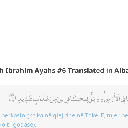
h Ibrahim Ayahs #6 Translated in Alb
 وَمَا فِي الْأَرْضِ ۗ وَوَيْلٌ لِلْكَافِرِينَ مِنْ عَذَابٍ شَدِيدٍ
t i përkasin çka ka në qiej dhe në Tokë. E, mjer 
o t’i godasë),