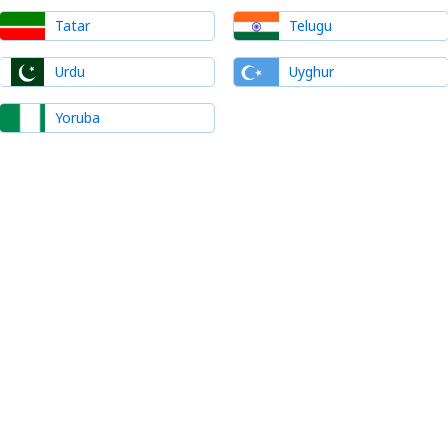
Tatar
Telugu
Urdu
Uyghur
Yoruba