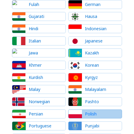
Fulah
German
Gujarati
Hausa
Hindi
Indonesian
Italian
Japanese
Jawa
Kazakh
Khmer
Korean
Kurdish
Kyrgyz
Malay
Malayalam
Norwegian
Pashto
Persian
Polish
Portuguese
Punjabi