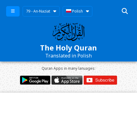
79 - An-Naziat
Polish
The Holy Quran
Translated in Polish
Quran Apps in many lanuages: