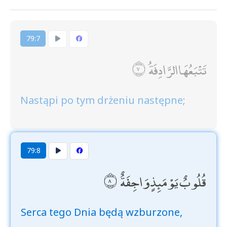
79:7
تَتْبَعُهَا الرَّادِفَةُ
Nastąpi po tym drżeniu następne;
79:8
قُلُوبٌ يَوْمَئِذٍ وَاجِفَةٌ
Serca tego Dnia będą wzburzone,