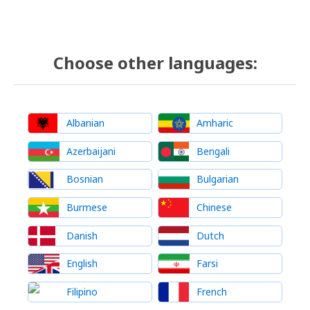
Choose other languages:
Albanian
Amharic
Azerbaijani
Bengali
Bosnian
Bulgarian
Burmese
Chinese
Danish
Dutch
English
Farsi
Filipino
French