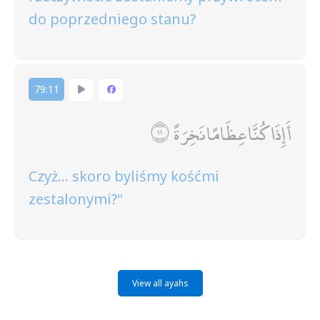
do poprzedniego stanu?
79:11
أَإِذَا كُنَّا عِظَامًا نَخِرَةً
Czyż... skoro byliśmy kośćmi
zestalonymi?"
View all ayahs