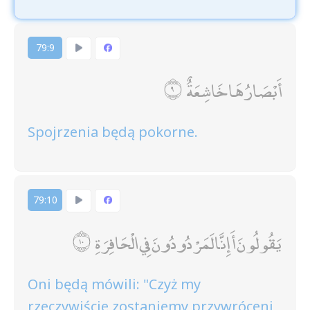
79:9
أَبْصَارُهَا خَاشِعَةٌ
Spojrzenia będą pokorne.
79:10
يَقُولُونَ أَإِنَّا لَمَرْدُودُونَ فِي الْحَافِرَةِ
Oni będą mówili: "Czyż my
rzeczywiście zostaniemy przywróceni