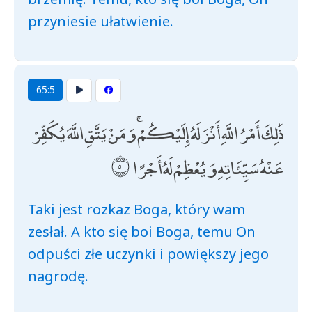
przyniesie ułatwienie.
65:5
ذَٰلِكَ أَمْرُ اللَّهِ أَنْزَلَهُ إِلَيْكُمْ ۚ وَمَنْ يَتَّقِ اللَّهَ يُكَفِّرْ
عَنْهُ سَيِّئَاتِهِ وَيُعْظِمْ لَهُ أَجْرًا
Taki jest rozkaz Boga, który wam
zesłał. A kto się boi Boga, temu On
odpuści złe uczynki i powiększy jego
nagrodę.