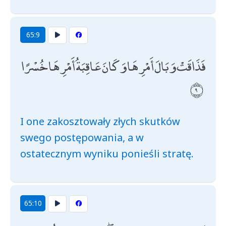
65:9
فَذَاقَتْ وَبَالَ أَمْرِهَا وَكَانَ عَاقِبَةُ أَمْرِهَا خُسْرًا
I one zakosztowały złych skutków
swego postępowania, a w
ostatecznym wyniku ponieśli stratę.
65:10