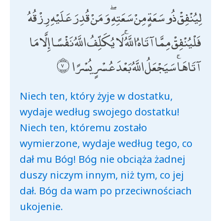
لِيُنْفِقْ ذُو سَعَةٍ مِنْ سَعَتِهِ ۖ وَمَنْ قُدِرَ عَلَيْهِ رِزْقُهُ
فَلْيُنْفِقْ مِمَّا آتَاهُ اللَّهُ ۚ لَا يُكَلِّفُ اللَّهُ نَفْسًا إِلَّا مَا
آتَاهَا ۚ سَيَجْعَلُ اللَّهُ بَعْدَ عُسْرٍ يُسْرًا
Niech ten, który żyje w dostatku,
wydaje według swojego dostatku!
Niech ten, któremu zostało
wymierzone, wydaje według tego, co
dał mu Bóg! Bóg nie obciąża żadnej
duszy niczym innym, niż tym, co jej
dał. Bóg da wam po przeciwnościach
ukojenie.