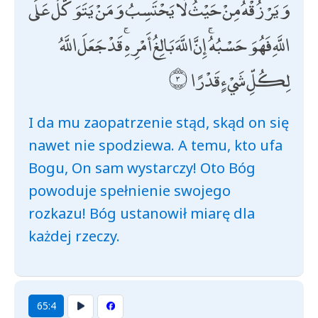
وَيَرْزُقْهُ مِنْ حَيْثُ لَا يَحْتَسِبُ ۚ وَمَنْ يَتَوَكَّلْ عَلَى
اللَّهِ فَهُوَ حَسْبُهُ ۚ إِنَّ اللَّهَ بَالِغُ أَمْرِهِ ۚ قَدْ جَعَلَ اللَّهُ
لِكُلِّ شَيْءٍ قَدْرًا
I da mu zaopatrzenie stąd, skąd on się
nawet nie spodziewa. A temu, kto ufa
Bogu, On sam wystarczy! Oto Bóg
powoduje spełnienie swojego
rozkazu! Bóg ustanowił miarę dla
każdej rzeczy.
65:4