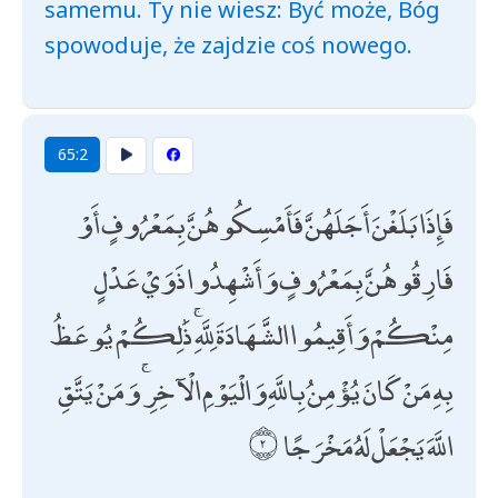
samemu. Ty nie wiesz: Być może, Bóg
spowoduje, że zajdzie coś nowego.
65:2
فَإِذَا بَلَغْنَ أَجَلَهُنَّ فَأَمْسِكُوهُنَّ بِمَعْرُوفٍ أَوْ
فَارِقُوهُنَّ بِمَعْرُوفٍ وَأَشْهِدُوا ذَوَيْ عَدْلٍ
مِنْكُمْ وَأَقِيمُوا الشَّهَادَةَ لِلَّهِ ۚ ذَٰلِكُمْ يُوعَظُ
بِهِ مَنْ كَانَ يُؤْمِنُ بِاللَّهِ وَالْيَوْمِ الْآخِرِ ۚ وَمَنْ يَتَّقِ
اللَّهَ يَجْعَلْ لَهُ مَخْرَجًا