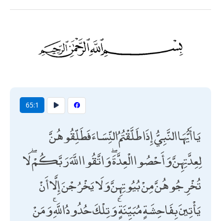
65:1
يَا أَيُّهَا النَّبِيُّ إِذَا طَلَّقْتُمُ النِّسَاءَ فَطَلِّقُوهُنَّ
لِعِدَّتِهِنَّ وَأَحْصُوا الْعِدَّةَ ۖ وَاتَّقُوا اللَّهَ رَبَّكُمْ ۖ لَا
تُخْرِجُوهُنَّ مِنْ بُيُوتِهِنَّ وَلَا يَخْرُجْنَ إِلَّا أَنْ
يَأْتِينَ بِفَاحِشَةٍ مُبَيِّنَةٍ ۚ وَتِلْكَ حُدُودُ اللَّهِ ۚ وَمَنْ