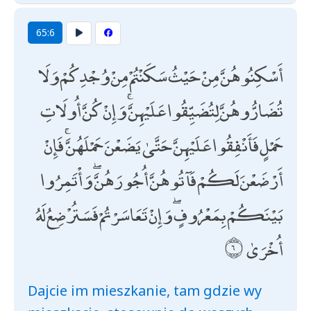
65:6
أَسْكِنُوهُنَّ مِنْ حَيْثُ سَكَنْتُمْ مِنْ وُجْدِكُمْ وَلَا
تُضَارُّوهُنَّ لِتُضَيِّقُوا عَلَيْهِنَّ ۚ وَإِنْ كُنَّ أُولَاتِ
حَمْلٍ فَأَنْفِقُوا عَلَيْهِنَّ حَتَّىٰ يَضَعْنَ حَمْلَهُنَّ ۚ فَإِنْ
أَرْضَعْنَ لَكُمْ فَآتُوهُنَّ أُجُورَهُنَّ ۖ وَأْتَمِرُوا
بَيْنَكُمْ بِمَعْرُوفٍ ۖ وَإِنْ تَعَاسَرْتُمْ فَسَتُرْضِعُ لَهُ
أُخْرَىٰ
Dajcie im mieszkanie, tam gdzie wy