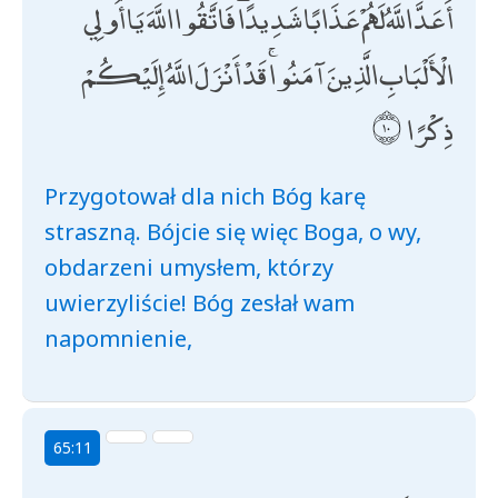
أَعَدَّ اللَّهُ لَهُمْ عَذَابًا شَدِيدًا ۖ فَاتَّقُوا اللَّهَ يَا أُولِي
الْأَلْبَابِ الَّذِينَ آمَنُوا ۚ قَدْ أَنْزَلَ اللَّهُ إِلَيْكُمْ
ذِكْرًا
Przygotował dla nich Bóg karę
straszną. Bójcie się więc Boga, o wy,
obdarzeni umysłem, którzy
uwierzyliście! Bóg zesłał wam
napomnienie,
65:11