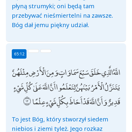
płyną strumyki; oni będą tam
przebywać nieśmiertelni na zawsze.
Bóg dał jemu piękny udział.
65:12
اللَّهُ الَّذِي خَلَقَ سَبْعَ سَمَاوَاتٍ وَمِنَ الْأَرْضِ مِثْلَهُنَّ
يَتَنَزَّلُ الْأَمْرُ بَيْنَهُنَّ لِتَعْلَمُوا أَنَّ اللَّهَ عَلَىٰ كُلِّ شَيْءٍ
قَدِيرٌ وَأَنَّ اللَّهَ قَدْ أَحَاطَ بِكُلِّ شَيْءٍ عِلْمًا
To jest Bóg, który stworzył siedem
niebios i ziemi tyleż. Jego rozkaz