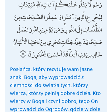
رَسُولًا يَتْلُو عَلَيْكُمْ آيَاتِ اللَّهِ مُبَيِّنَاتٍ
لِيُخْرِجَ الَّذِينَ آمَنُوا وَعَمِلُوا الصَّالِحَاتِ مِنَ
الظُّلُمَاتِ إِلَى النُّورِ ۚ وَمَنْ يُؤْمِنْ بِاللَّهِ وَيَعْمَلْ
صَالِحًا يُدْخِلْهُ جَنَّاتٍ تَجْرِي مِنْ تَحْتِهَا الْأَنْهَارُ
خَالِدِينَ فِيهَا أَبَدًا ۖ قَدْ أَحْسَنَ اللَّهُ لَهُ رِزْقًا
Posłańca, który recytuje wam jasne
znaki Boga, aby wyprowadzić z
ciemności do światła tych, którzy
wierzą, którzy pełnią dobre dzieła. Kto
wierzy w Boga i czyni dobro, tego On
wprowadzi do Ogrodów, gdzie w dole