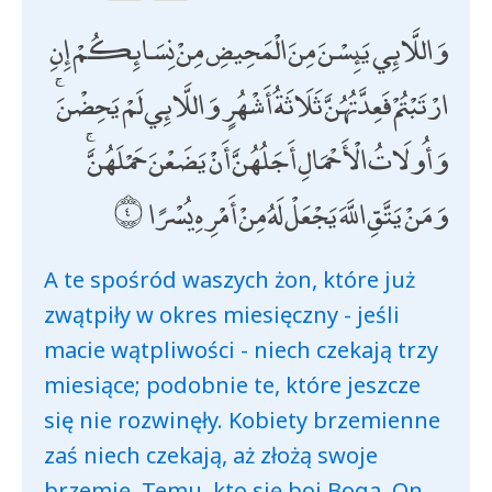
وَاللَّائِي يَئِسْنَ مِنَ الْمَحِيضِ مِنْ نِسَائِكُمْ إِنِ
ارْتَبْتُمْ فَعِدَّتُهُنَّ ثَلَاثَةُ أَشْهُرٍ وَاللَّائِي لَمْ يَحِضْنَ ۚ
وَأُولَاتُ الْأَحْمَالِ أَجَلُهُنَّ أَنْ يَضَعْنَ حَمْلَهُنَّ ۚ
وَمَنْ يَتَّقِ اللَّهَ يَجْعَلْ لَهُ مِنْ أَمْرِهِ يُسْرًا
A te spośród waszych żon, które już
zwątpiły w okres miesięczny - jeśli
macie wątpliwości - niech czekają trzy
miesiące; podobnie te, które jeszcze
się nie rozwinęły. Kobiety brzemienne
zaś niech czekają, aż złożą swoje
brzemię. Temu, kto się boi Boga, On