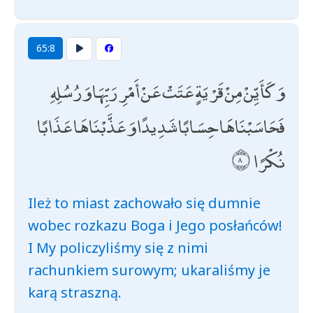
65:8
وَكَأَيِّنْ مِنْ قَرْيَةٍ عَتَتْ عَنْ أَمْرِ رَبِّهَا وَرُسُلِهِ
فَحَاسَبْنَاهَا حِسَابًا شَدِيدًا وَعَذَّبْنَاهَا عَذَابًا
نُكْرًا
Ileż to miast zachowało się dumnie
wobec rozkazu Boga i Jego posłańców!
I My policzyliśmy się z nimi
rachunkiem surowym; ukaraliśmy je
karą straszną.