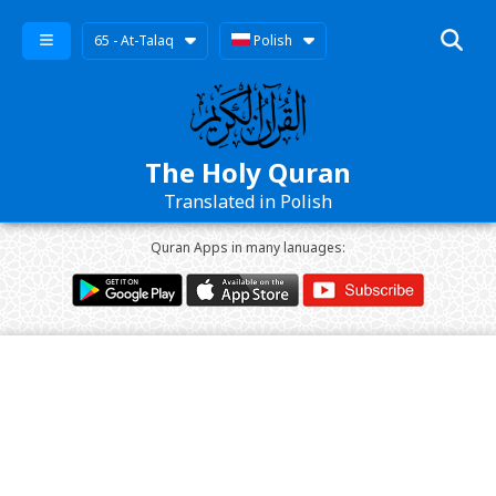
65 - At-Talaq
Polish
The Holy Quran
Translated in Polish
Quran Apps in many lanuages: