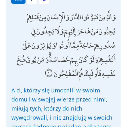
وَالَّذِينَ تَبَوَّءُوا الدَّارَ وَالْإِيمَانَ مِنْ قَبْلِهِمْ
يُحِبُّونَ مَنْ هَاجَرَ إِلَيْهِمْ وَلَا يَجِدُونَ فِي
صُدُورِهِمْ حَاجَةً مِمَّا أُوتُوا وَيُؤْثِرُونَ عَلَىٰ
أَنْفُسِهِمْ وَلَوْ كَانَ بِهِمْ خَصَاصَةٌ ۚ وَمَنْ يُوقَ شُحَّ
نَفْسِهِ فَأُولَٰئِكَ هُمُ الْمُفْلِحُونَ
A ci, którzy się umocnili w swoim
domu i w swojej wierze przed nimi,
miłują tych, którzy do nich
wywędrowali, i nie znajdują w swoich
sercach żadnego pożądania dla tego;