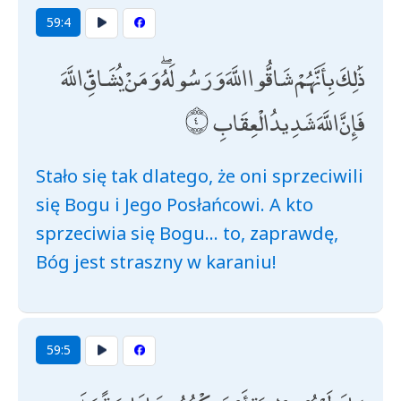
59:4
ذَٰلِكَ بِأَنَّهُمْ شَاقُّوا اللَّهَ وَرَسُولَهُ ۖ وَمَنْ يُشَاقِّ اللَّهَ
فَإِنَّ اللَّهَ شَدِيدُ الْعِقَابِ
Stało się tak dlatego, że oni sprzeciwili
się Bogu i Jego Posłańcowi. A kto
sprzeciwia się Bogu... to, zaprawdę,
Bóg jest straszny w karaniu!
59:5