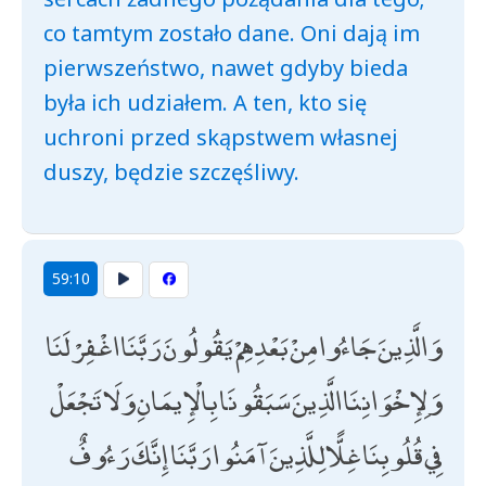
co tamtym zostało dane. Oni dają im
pierwszeństwo, nawet gdyby bieda
była ich udziałem. A ten, kto się
uchroni przed skąpstwem własnej
duszy, będzie szczęśliwy.
59:10
وَالَّذِينَ جَاءُوا مِنْ بَعْدِهِمْ يَقُولُونَ رَبَّنَا اغْفِرْ لَنَا
وَلِإِخْوَانِنَا الَّذِينَ سَبَقُونَا بِالْإِيمَانِ وَلَا تَجْعَلْ
فِي قُلُوبِنَا غِلًّا لِلَّذِينَ آمَنُوا رَبَّنَا إِنَّكَ رَءُوفٌ