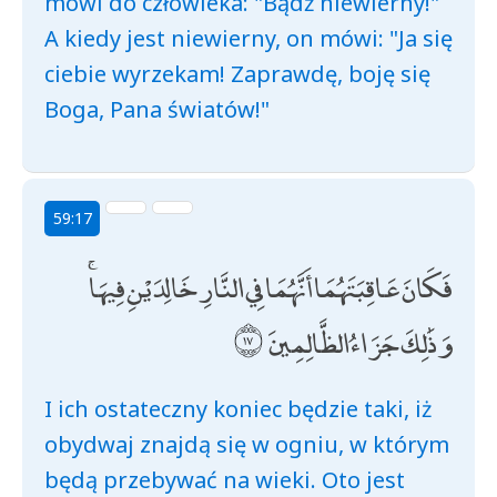
mówi do człowieka: "Bądź niewierny!"
A kiedy jest niewierny, on mówi: "Ja się
ciebie wyrzekam! Zaprawdę, boję się
Boga, Pana światów!"
59:17
فَكَانَ عَاقِبَتَهُمَا أَنَّهُمَا فِي النَّارِ خَالِدَيْنِ فِيهَا ۚ
وَذَٰلِكَ جَزَاءُ الظَّالِمِينَ
I ich ostateczny koniec będzie taki, iż
obydwaj znajdą się w ogniu, w którym
będą przebywać na wieki. Oto jest