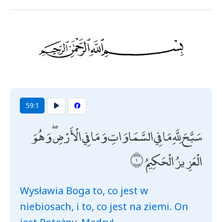
59:1
سَبَّحَ لِلَّهِ مَا فِي السَّمَاوَاتِ وَمَا فِي الْأَرْضِ ۖ وَهُوَ
الْعَزِيزُ الْحَكِيمُ
Wysławia Boga to, co jest w
niebiosach, i to, co jest na ziemi. On