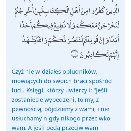
الَّذِينَ كَفَرُوا مِنْ أَهْلِ الْكِتَابِ لَئِنْ أُخْرِجْتُمْ
لَنَخْرُجَنَّ مَعَكُمْ وَلَا نُطِيعُ فِيكُمْ أَحَدًا
أَبَدًا وَإِنْ قُوتِلْتُمْ لَنَنْصُرَنَّكُمْ وَاللَّهُ يَشْهَدُ
إِنَّهُمْ لَكَاذِبُونَ
Czyż nie widziałeś obłudników,
mówiących do swoich braci spośród
ludu Księgi, którzy uwierzyli: "Jeśli
zostaniecie wypędzeni, to my, z
pewnością, pójdziemy z wami; i nie
usłuchamy nigdy nikogo przeciwko
wam. A jeśli będą przeciw wam