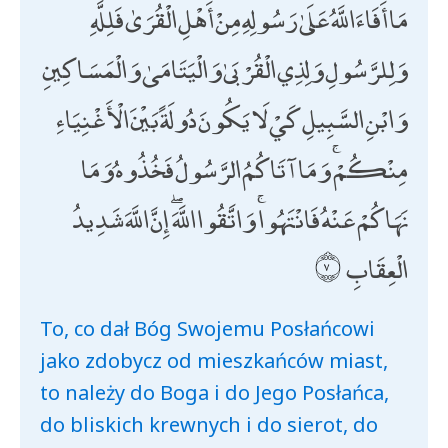
مَا أَفَاءَ اللَّهُ عَلَىٰ رَسُولِهِ مِنْ أَهْلِ الْقُرَىٰ فَلِلَّهِ
وَلِلرَّسُولِ وَلِذِي الْقُرْبَىٰ وَالْيَتَامَىٰ وَالْمَسَاكِينِ
وَابْنِ السَّبِيلِ كَيْ لَا يَكُونَ دُولَةً بَيْنَ الْأَغْنِيَاءِ
مِنْكُمْ ۚ وَمَا آتَاكُمُ الرَّسُولُ فَخُذُوهُ وَمَا
نَهَاكُمْ عَنْهُ فَانْتَهُوا ۚ وَاتَّقُوا اللَّهَ ۖ إِنَّ اللَّهَ شَدِيدُ
الْعِقَابِ
To, co dał Bóg Swojemu Posłańcowi
jako zdobycz od mieszkańców miast,
to należy do Boga i do Jego Posłańca,
do bliskich krewnych i do sierot, do