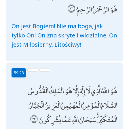
هُوَ الرَّحْمَٰنُ الرَّحِيمُ
On jest Bogiem! Nie ma boga, jak
tylko On! On zna skryte i widzialne. On
jest Miłosierny, Litościwy!
59:23
هُوَ اللَّهُ الَّذِي لَا إِلَٰهَ إِلَّا هُوَ الْمَلِكُ الْقُدُّوسُ
السَّلَامُ الْمُؤْمِنُ الْمُهَيْمِنُ الْعَزِيزُ الْجَبَّارُ
الْمُتَكَبِّرُ ۚ سُبْحَانَ اللَّهِ عَمَّا يُشْرِكُونَ