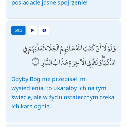
posiadacie jasne spojrzenie!
59:3
وَلَوْلَا أَنْ كَتَبَ اللَّهُ عَلَيْهِمُ الْجَلَاءَ لَعَذَّبَهُمْ فِي
الدُّنْيَا ۖ وَلَهُمْ فِي الْآخِرَةِ عَذَابُ النَّارِ
Gdyby Bóg nie przepisał im
wysiedlenia, to ukarałby ich na tym
świecie, ale w życiu ostatecznym czeka
ich kara ognia.