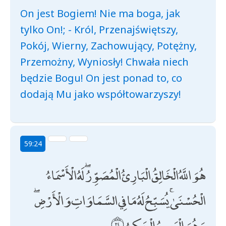
On jest Bogiem! Nie ma boga, jak
tylko On!; - Król, Przenajświętszy,
Pokój, Wierny, Zachowujący, Potężny,
Przemożny, Wyniosły! Chwała niech
będzie Bogu! On jest ponad to, co
dodają Mu jako współtowarzyszy!
59:24
هُوَ اللَّهُ الْخَالِقُ الْبَارِئُ الْمُصَوِّرُ ۖ لَهُ الْأَسْمَاءُ
الْحُسْنَىٰ ۚ يُسَبِّحُ لَهُ مَا فِي السَّمَاوَاتِ وَالْأَرْضِ ۖ
وَهُوَ الْعَزِيزُ الْحَكِيمُ