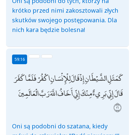
Oni są podobni do tych, którzy na
krótko przed nimi zakosztowali złych
skutków swojego postępowania. Dla
nich kara będzie bolesna!
59:16
كَمَثَلِ الشَّيْطَانِ إِذْ قَالَ لِلْإِنْسَانِ اكْفُرْ فَلَمَّا كَفَرَ
قَالَ إِنِّي بَرِيءٌ مِنْكَ إِنِّي أَخَافُ اللَّهَ رَبَّ الْعَالَمِينَ
Oni są podobni do szatana, kiedy