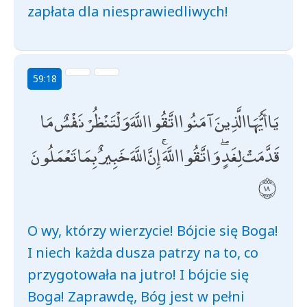
zapłata dla niesprawiedliwych!
59:18
يَا أَيُّهَا الَّذِينَ آمَنُوا اتَّقُوا اللَّهَ وَلْتَنْظُرْ نَفْسٌ مَا
قَدَّمَتْ لِغَدٍ ۖ وَاتَّقُوا اللَّهَ ۚ إِنَّ اللَّهَ خَبِيرٌ بِمَا تَعْمَلُونَ
O wy, którzy wierzycie! Bójcie się Boga!
I niech każda dusza patrzy na to, co
przygotowała na jutro! I bójcie się
Boga! Zaprawdę, Bóg jest w pełni