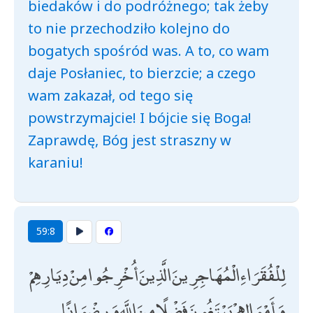
biedaków i do podróżnego; tak żeby
to nie przechodziło kolejno do
bogatych spośród was. A to, co wam
daje Posłaniec, to bierzcie; a czego
wam zakazał, od tego się
powstrzymajcie! I bójcie się Boga!
Zaprawdę, Bóg jest straszny w
karaniu!
59:8
لِلْفُقَرَاءِ الْمُهَاجِرِينَ الَّذِينَ أُخْرِجُوا مِنْ دِيَارِهِمْ
وَأَمْوَالِهِمْ يَبْتَغُونَ فَضْلًا مِنَ اللَّهِ وَرِضْوَانًا