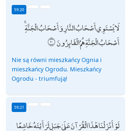
59:20
لَا يَسْتَوِي أَصْحَابُ النَّارِ وَأَصْحَابُ الْجَنَّةِ ۚ
أَصْحَابُ الْجَنَّةِ هُمُ الْفَائِزُونَ
Nie są równi mieszkańcy Ognia i
mieszkańcy Ogrodu. Mieszkańcy
Ogrodu - triumfują!
59:21
لَوْ أَنْزَلْنَا هَٰذَا الْقُرْآنَ عَلَىٰ جَبَلٍ لَرَأَيْتَهُ خَاشِعًا