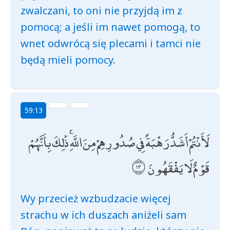
zwalczani, to oni nie przyjdą im z
pomocą; a jeśli im nawet pomogą, to
wnet odwrócą się plecami i tamci nie
będą mieli pomocy.
59:13
لَأَنْتُمْ أَشَدُّ رَهْبَةً فِي صُدُورِهِمْ مِنَ اللَّهِ ۚ ذَٰلِكَ بِأَنَّهُمْ
قَوْمٌ لَا يَفْقَهُونَ
Wy przecież wzbudzacie więcej
strachu w ich duszach aniżeli sam