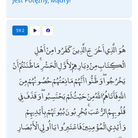
jest Potężny, Mądry!
59:2
هُوَ الَّذِي أَخْرَجَ الَّذِينَ كَفَرُوا مِنْ أَهْلِ
الْكِتَابِ مِنْ دِيَارِهِمْ لِأَوَّلِ الْحَشْرِ ۚ مَا ظَنَنْتُمْ أَنْ
يَخْرُجُوا ۖ وَظَنُّوا أَنَّهُمْ مَانِعَتُهُمْ حُصُونُهُمْ مِنَ
اللَّهِ فَأَتَاهُمُ اللَّهُ مِنْ حَيْثُ لَمْ يَحْتَسِبُوا ۖ وَقَذَفَ فِي
قُلُوبِهِمُ الرُّعْبَ ۚ يُخْرِبُونَ بُيُوتَهُمْ بِأَيْدِيهِمْ
وَأَيْدِي الْمُؤْمِنِينَ فَاعْتَبِرُوا يَا أُولِي الْأَبْصَارِ