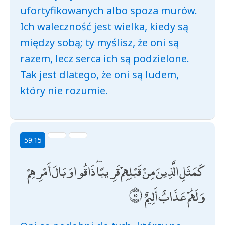
ufortyfikowanych albo spoza murów.
Ich waleczność jest wielka, kiedy są
między sobą; ty myślisz, że oni są
razem, lecz serca ich są podzielone.
Tak jest dlatego, że oni są ludem,
który nie rozumie.
59:15
كَمَثَلِ الَّذِينَ مِنْ قَبْلِهِمْ قَرِيبًا ۖ ذَاقُوا وَبَالَ أَمْرِهِمْ
وَلَهُمْ عَذَابٌ أَلِيمٌ