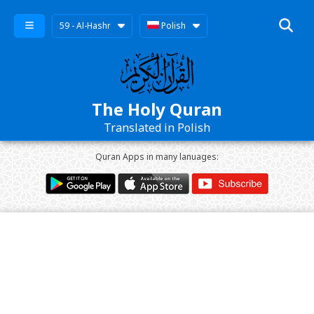
59 - Al-Hashr
Polish
The Holy Quran
Translated in Polish
Quran Apps in many lanuages: