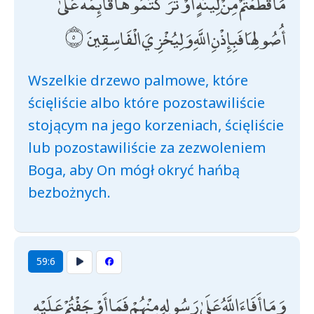
مَا قَطَعْتُمْ مِنْ لِينَةٍ أَوْ تَرَكْتُمُوهَا قَائِمَةً عَلَىٰ
أُصُولِهَا فَبِإِذْنِ اللَّهِ وَلِيُخْزِيَ الْفَاسِقِينَ
Wszelkie drzewo palmowe, które
ścięliście albo które pozostawiliście
stojącym na jego korzeniach, ścięliście
lub pozostawiliście za zezwoleniem
Boga, aby On mógł okryć hańbą
bezbożnych.
59:6
وَمَا أَفَاءَ اللَّهُ عَلَىٰ رَسُولِهِ مِنْهُمْ فَمَا أَوْجَفْتُمْ عَلَيْهِ