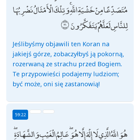
مُتَصَدِّعًا مِنْ خَشْيَةِ اللَّهِ ۚ وَتِلْكَ الْأَمْثَالُ نَضْرِبُهَا
لِلنَّاسِ لَعَلَّهُمْ يَتَفَكَّرُونَ
Jeślibyśmy objawili ten Koran na
jakiejś górze, zobaczyłbyś ją pokorną,
rozerwaną ze strachu przed Bogiem.
Te przypowieści podajemy ludziom;
być może, oni się zastanowią!
59:22
هُوَ اللَّهُ الَّذِي لَا إِلَٰهَ إِلَّا هُوَ ۖ عَالِمُ الْغَيْبِ وَالشَّهَادَةِ ۖ