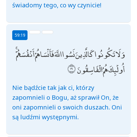
świadomy tego, co wy czynicie!
59:19
وَلَا تَكُونُوا كَالَّذِينَ نَسُوا اللَّهَ فَأَنْسَاهُمْ أَنْفُسَهُمْ ۚ
أُولَٰئِكَ هُمُ الْفَاسِقُونَ
Nie bądźcie tak jak ci, którzy
zapomnieli o Bogu, aż sprawił On, że
oni zapomnieli o swoich duszach. Oni
są ludźmi występnymi.