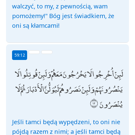
walczyć, to my, z pewnością, wam
pomożemy!" Bóg jest świadkiem, że
oni są kłamcami!
59:12
لَئِنْ أُخْرِجُوا لَا يَخْرُجُونَ مَعَهُمْ وَلَئِنْ قُوتِلُوا لَا
يَنْصُرُونَهُمْ وَلَئِنْ نَصَرُوهُمْ لَيُوَلُّنَّ الْأَدْبَارَ ثُمَّ لَا
يُنْصَرُونَ
Jeśli tamci będą wypędzeni, to oni nie
pójdą razem z nimi; a jeśli tamci będą