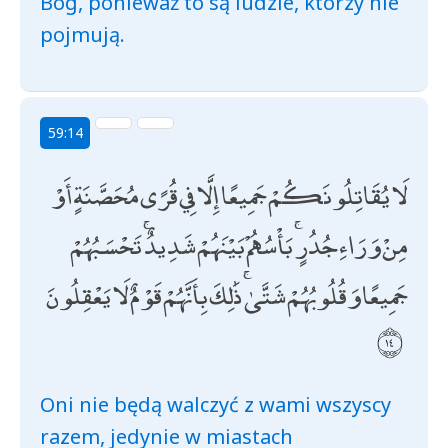
Bóg, ponieważ to są ludzie, którzy nie
pojmują.
59:14
لَا يُقَاتِلُونَكُمْ جَمِيعًا إِلَّا فِي قُرًى مُحَصَّنَةٍ أَوْ
مِنْ وَرَاءِ جُدُرٍ ۚ بَأْسُهُمْ بَيْنَهُمْ شَدِيدٌ ۚ تَحْسَبُهُمْ
جَمِيعًا وَقُلُوبُهُمْ شَتَّىٰ ۚ ذَٰلِكَ بِأَنَّهُمْ قَوْمٌ لَا يَعْقِلُونَ
Oni nie będą walczyć z wami wszyscy
razem, jedynie w miastach