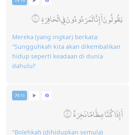
79:10
يَقُولُونَ أَإِنَّا لَمَرْدُودُونَ فِي الْحَافِرَةِ
Mereka (yang ingkar) berkata:
"Sungguhkah kita akan dikembalikan
hidup seperti keadaan di dunia
dahulu?
79:11
أَإِذَا كُنَّا عِظَامًا نَخِرَةً
"Bolehkah (dihidupkan semula)