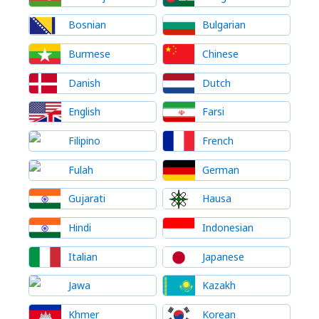
Bosnian
Bulgarian
Burmese
Chinese
Danish
Dutch
English
Farsi
Filipino
French
Fulah
German
Gujarati
Hausa
Hindi
Indonesian
Italian
Japanese
Jawa
Kazakh
Khmer
Korean