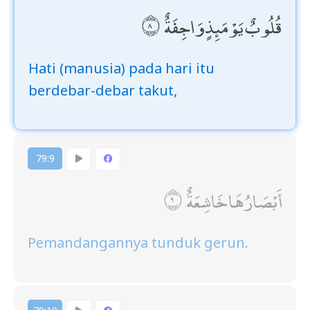
قُلُوبٌ يَوْمَئِذٍ وَاجِفَةٌ
Hati (manusia) pada hari itu
berdebar-debar takut,
79:9
أَبْصَارُهَا خَاشِعَةٌ
Pemandangannya tunduk gerun.