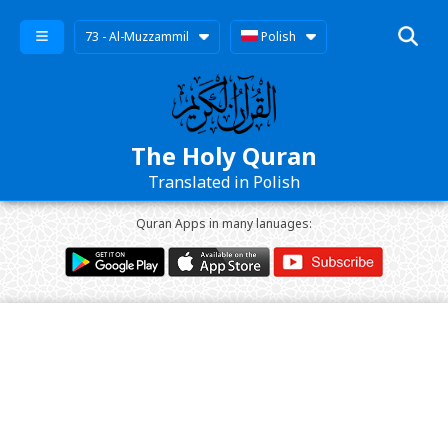
73 - Al-Muzzammil
Polish
The Holy Quran
Translated in Polish
Quran Apps in many lanuages: