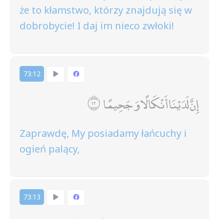
że to kłamstwo, którzy znajdują się w
dobrobycie! I daj im nieco zwłoki!
73:12
إِنَّ لَدَيْنَا أَنْكَالًا وَجَحِيمًا
Zaprawdę, My posiadamy łańcuchy i
ogień palący,
73:13