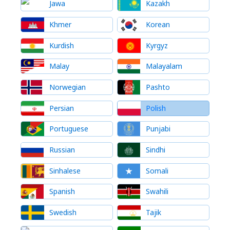
Jawa
Kazakh
Khmer
Korean
Kurdish
Kyrgyz
Malay
Malayalam
Norwegian
Pashto
Persian
Polish
Portuguese
Punjabi
Russian
Sindhi
Sinhalese
Somali
Spanish
Swahili
Swedish
Tajik