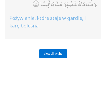
وَطَعَامًا ذَا غُصَّةٍ وَعَذَابًا أَلِيمًا
Pożywienie, które staje w gardle, i
karę bolesną
View all ayahs