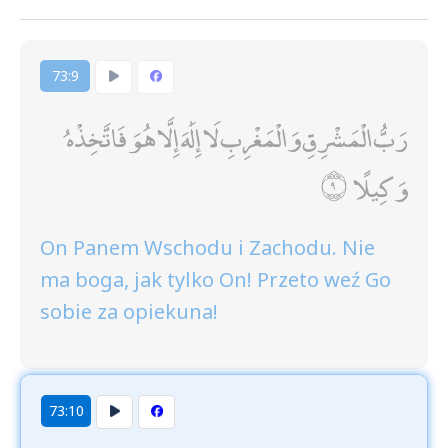
73:9
رَبُّ الْمَشْرِقِ وَالْمَغْرِبِ لَا إِلَٰهَ إِلَّا هُوَ فَاتَّخِذْهُ
وَكِيلًا
On Panem Wschodu i Zachodu. Nie
ma boga, jak tylko On! Przeto weź Go
sobie za opiekuna!
73:10