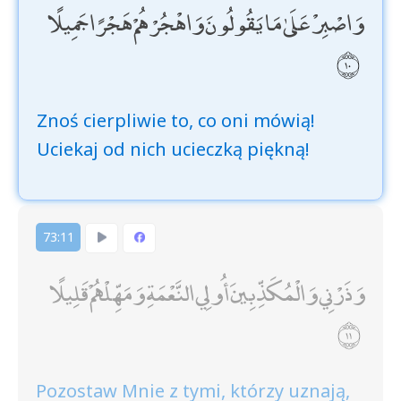
وَاصْبِرْ عَلَىٰ مَا يَقُولُونَ وَاهْجُرْهُمْ هَجْرًا جَمِيلًا
Znoś cierpliwie to, co oni mówią!
Uciekaj od nich ucieczką piękną!
73:11
وَذَرْنِي وَالْمُكَذِّبِينَ أُولِي النَّعْمَةِ وَمَهِّلْهُمْ قَلِيلًا
Pozostaw Mnie z tymi, którzy uznają,