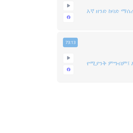
እኛ ዘንድ ከባድ ማሰ
73:13
የሚያንቅ ምግብም፤ 