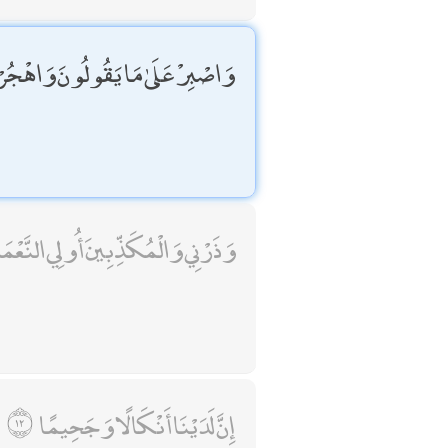
وَاصْبِرْ عَلَىٰ مَا يَقُولُونَ وَاهْجُرْه
وَذَرْنِي وَالْمُكَذِّبِينَ أُولِي النَّعْمَةِ
إِنَّ لَدَيْنَا أَنْكَالًا وَجَحِيمًا