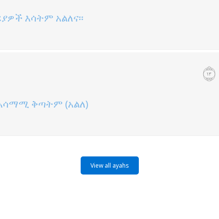
ሪያዎች እሳትም አልለና፡፡
አሳማሚ ቅጣትም (አልለ)
View all ayahs