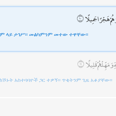
ُمْ هَجْرًا جَمِيلًا
ም ላይ ታገሥ፡፡ መልካምንም መተው ተዋቸው፡፡
 وَمَهِّلْهُمْ قَلِيلًا
ኾኑት አስተባባዮች ጋር ተዎኝ፡፡ ጥቂትንም ጊዜ አቆያቸው፡፡