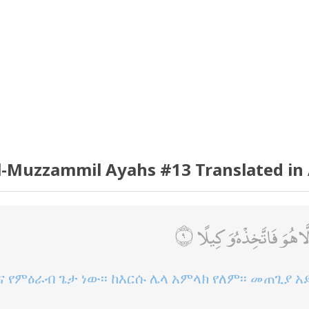
l-Muzzammil Ayahs #13 Translated in
لَّا هُوَ فَاتَّخِذْهُ وَكِيلًا
 የምዕራብ ጌታ ነው፡፡ ከእርሱ ሌላ አምላክ የለም፡፡ መጠጊያ አ