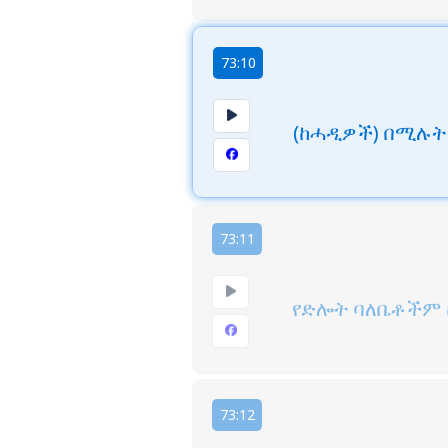
73:10
(ከሓዲዎች) በሚሉት
73:11
የድሎት ባለቤቶችም ከ
73:12