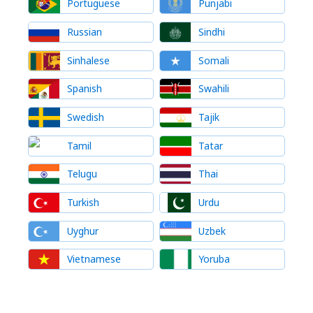
Portuguese
Punjabi
Russian
Sindhi
Sinhalese
Somali
Spanish
Swahili
Swedish
Tajik
Tamil
Tatar
Telugu
Thai
Turkish
Urdu
Uyghur
Uzbek
Vietnamese
Yoruba