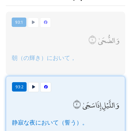
93:1
وَالضُّحَىٰ
朝（の輝き）において，
93:2
وَاللَّيْلِ إِذَا سَجَىٰ
静寂な夜において（誓う）。