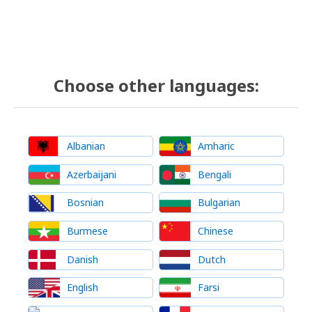
Choose other languages:
Albanian
Amharic
Azerbaijani
Bengali
Bosnian
Bulgarian
Burmese
Chinese
Danish
Dutch
English
Farsi