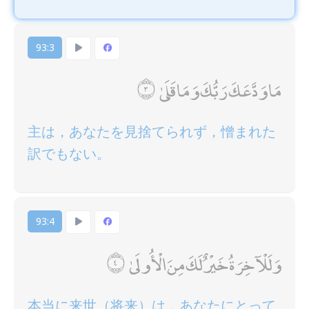
93:3
مَا وَدَّعَكَ رَبُّكَ وَمَا قَلَىٰ
主は，あなたを見捨てられず，憎まれた
訳でもない。
93:4
وَلَلْآخِرَةُ خَيْرٌ لَكَ مِنَ الْأُولَىٰ
本当に来世（将来）は，あなたにとって