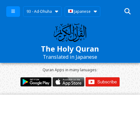
93 - Ad-Dhuha
Japanese
The Holy Quran
Translated in Japanese
Quran Apps in many lanuages: