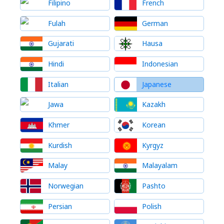
Filipino
French
Fulah
German
Gujarati
Hausa
Hindi
Indonesian
Italian
Japanese
Jawa
Kazakh
Khmer
Korean
Kurdish
Kyrgyz
Malay
Malayalam
Norwegian
Pashto
Persian
Polish