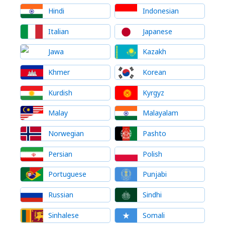
Hindi
Indonesian
Italian
Japanese
Jawa
Kazakh
Khmer
Korean
Kurdish
Kyrgyz
Malay
Malayalam
Norwegian
Pashto
Persian
Polish
Portuguese
Punjabi
Russian
Sindhi
Sinhalese
Somali