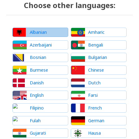
Choose other languages:
Albanian
Amharic
Azerbaijani
Bengali
Bosnian
Bulgarian
Burmese
Chinese
Danish
Dutch
English
Farsi
Filipino
French
Fulah
German
Gujarati
Hausa