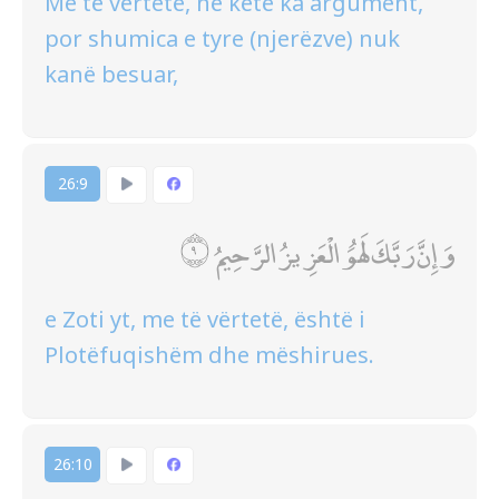
Me të vërtetë, në këtë ka argument,
por shumica e tyre (njerëzve) nuk
kanë besuar,
26:9
وَإِنَّ رَبَّكَ لَهُوَ الْعَزِيزُ الرَّحِيمُ
e Zoti yt, me të vërtetë, është i
Plotëfuqishëm dhe mëshirues.
26:10