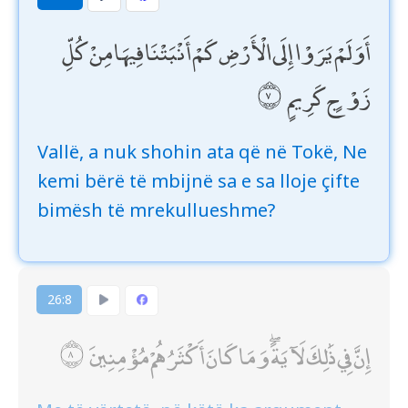
أَوَلَمْ يَرَوْا إِلَى الْأَرْضِ كَمْ أَنْبَتْنَا فِيهَا مِنْ كُلِّ
زَوْجٍ كَرِيمٍ
Vallë, a nuk shohin ata që në Tokë, Ne
kemi bërë të mbijnë sa e sa lloje çifte
bimësh të mrekullueshme?
26:8
إِنَّ فِي ذَٰلِكَ لَآيَةً ۖ وَمَا كَانَ أَكْثَرُهُمْ مُؤْمِنِينَ