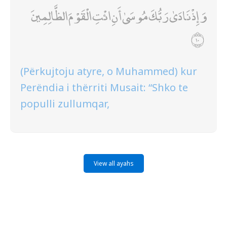
وَإِذْ نَادَىٰ رَبُّكَ مُوسَىٰ أَنِ ائْتِ الْقَوْمَ الظَّالِمِينَ
(Përkujtoju atyre, o Muhammed) kur
Perëndia i thërriti Musait: “Shko te
populli zullumqar,
View all ayahs