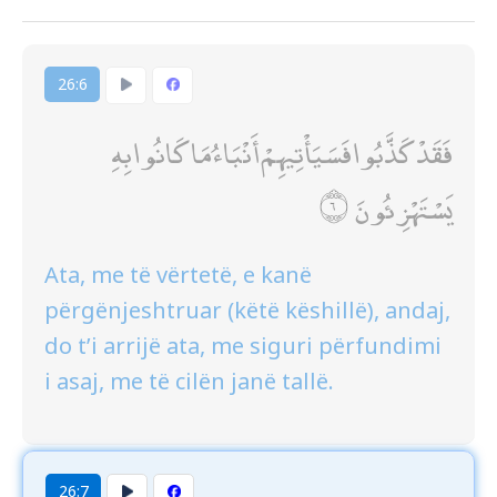
26:6
فَقَدْ كَذَّبُوا فَسَيَأْتِيهِمْ أَنْبَاءُ مَا كَانُوا بِهِ
يَسْتَهْزِئُونَ
Ata, me të vërtetë, e kanë
përgënjeshtruar (këtë këshillë), andaj,
do t’i arrijë ata, me siguri përfundimi
i asaj, me të cilën janë tallë.
26:7