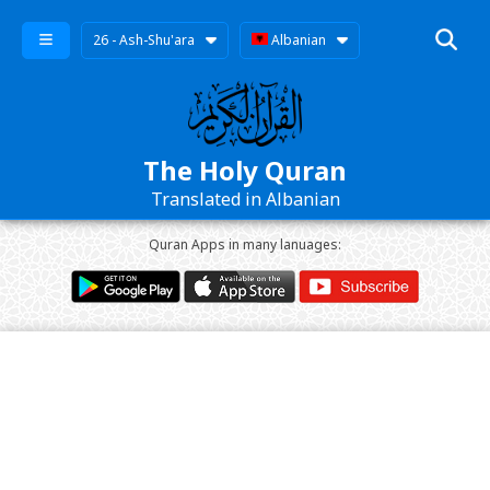
26 - Ash-Shu'ara
Albanian
The Holy Quran
Translated in Albanian
Quran Apps in many lanuages: