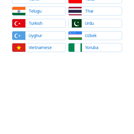
Telugu
Thai
Turkish
Urdu
Uyghur
Uzbek
Vietnamese
Yoruba