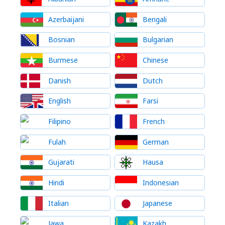
Azerbaijani
Bengali
Bosnian
Bulgarian
Burmese
Chinese
Danish
Dutch
English
Farsi
Filipino
French
Fulah
German
Gujarati
Hausa
Hindi
Indonesian
Italian
Japanese
Jawa
Kazakh