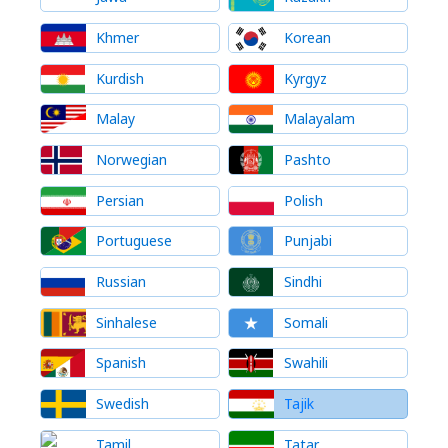
Khmer
Korean
Kurdish
Kyrgyz
Malay
Malayalam
Norwegian
Pashto
Persian
Polish
Portuguese
Punjabi
Russian
Sindhi
Sinhalese
Somali
Spanish
Swahili
Swedish
Tajik
Tamil
Tatar