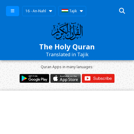
16 - An-Nahl
Tajik
The Holy Quran
Translated in Tajik
Quran Apps in many lanuages: