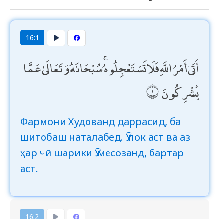
16:1
أَتَىٰ أَمْرُ اللَّهِ فَلَا تَسْتَعْجِلُوهُ ۚ سُبْحَانَهُ وَتَعَالَىٰ عَمَّا
يُشْرِكُونَ
Фармони Худованд даррасид, ба
шитобаш наталабед. Ӯ пок аст ва аз
ҳар чӣ шарики Ӯ месозанд, бартар
аст.
16:2