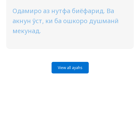
Одамиро аз нутфа биёфарид. Ва
акнун ӯст, ки ба ошкоро душманӣ
мекунад.
View all ayahs