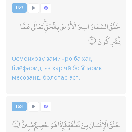
16:3
خَلَقَ السَّمَاوَاتِ وَالْأَرْضَ بِالْحَقِّ ۚ تَعَالَىٰ عَمَّا
يُشْرِكُونَ
Осмонҳову заминро ба ҳақ
биёфарид, аз ҳар чӣ бо Ӯ шарик
месозанд, болотар аст.
16:4
خَلَقَ الْإِنْسَانَ مِنْ نُطْفَةٍ فَإِذَا هُوَ خَصِيمٌ مُبِينٌ