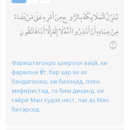
يُنَزِّلُ الْمَلَائِكَةَ بِالرُّوحِ مِنْ أَمْرِهِ عَلَىٰ مَنْ يَشَاءُ
مِنْ عِبَادِهِ أَنْ أَنْذِرُوا أَنَّهُ لَا إِلَٰهَ إِلَّا أَنَا فَاتَّقُونِ
Фариштагонро ҳамроҳи ваҳй, ки
фармони Ӯст, бар ҳар як аз
бандагонаш, ки бихоҳад, поён
мефиристад, то бим диҳанд, ки
ғайри Ман худое нест, пас аз Ман
битарсед.