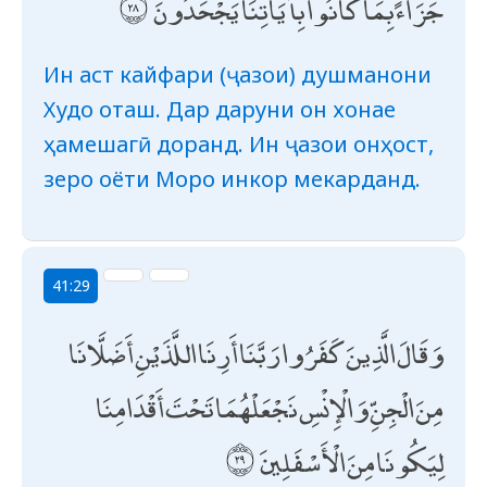
جَزَاءً بِمَا كَانُوا بِآيَاتِنَا يَجْحَدُونَ
Ин аст кайфари (ҷазои) душманони
Худо оташ. Дар даруни он хонае
ҳамешагӣ доранд. Ин ҷазои онҳост,
зеро оёти Моро инкор мекарданд.
41:29
وَقَالَ الَّذِينَ كَفَرُوا رَبَّنَا أَرِنَا اللَّذَيْنِ أَضَلَّانَا
مِنَ الْجِنِّ وَالْإِنْسِ نَجْعَلْهُمَا تَحْتَ أَقْدَامِنَا
لِيَكُونَا مِنَ الْأَسْفَلِينَ