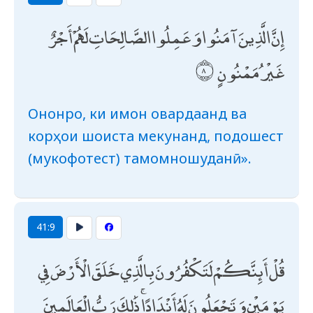
إِنَّ الَّذِينَ آمَنُوا وَعَمِلُوا الصَّالِحَاتِ لَهُمْ أَجْرٌ
غَيْرُ مَمْنُونٍ
Ононро, ки имон овардаанд ва
корҳои шоиста мекунанд, подошест
(мукофотест) тамомношуданӣ».
41:9
قُلْ أَئِنَّكُمْ لَتَكْفُرُونَ بِالَّذِي خَلَقَ الْأَرْضَ فِي
يَوْمَيْنِ وَتَجْعَلُونَ لَهُ أَنْدَادًا ۚ ذَٰلِكَ رَبُّ الْعَالَمِينَ