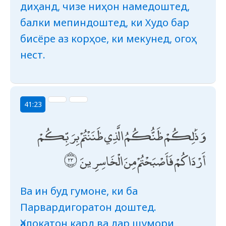
диҳанд, чизе ниҳон намедоштед,
балки мепиндоштед, ки Худо бар
бисёре аз корҳое, ки мекунед, огоҳ
нест.
41:23
وَذَٰلِكُمْ ظَنُّكُمُ الَّذِي ظَنَنْتُمْ بِرَبِّكُمْ
أَرْدَاكُمْ فَأَصْبَحْتُمْ مِنَ الْخَاسِرِينَ
Ва ин буд гумоне, ки ба
Парвардигоратон доштед.
Ҳалокатон кард ва дар шумори