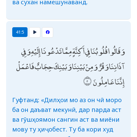
ва сухан намешунаванд.
41:5
وَقَالُوا قُلُوبُنَا فِي أَكِنَّةٍ مِمَّا تَدْعُونَا إِلَيْهِ وَفِي
آذَانِنَا وَقْرٌ وَمِنْ بَيْنِنَا وَبَيْنِكَ حِجَابٌ فَاعْمَلْ
إِنَّنَا عَامِلُونَ
Гуфтанд: «Дилҳои мо аз он чӣ моро
ба он даъват мекунӣ, дар парда аст
ва гӯшҳоямон сангин аст ва миёни
мову ту ҳиҷобест. Ту ба кори худ