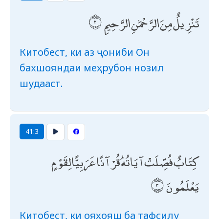
تَنْزِيلٌ مِنَ الرَّحْمَٰنِ الرَّحِيمِ
Китобест, ки аз ҷониби Он
бахшояндаи меҳрубон нозил
шудааст.
41:3
كِتَابٌ فُصِّلَتْ آيَاتُهُ قُرْآنًا عَرَبِيًّا لِقَوْمٍ
يَعْلَمُونَ
Китобест, ки ояҳояш ба тафсилу