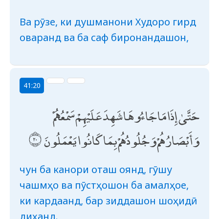
Ва рӯзе, ки душманони Худоро гирд
оваранд ва ба саф биронандашон,
41:20
حَتَّىٰ إِذَا مَا جَاءُوهَا شَهِدَ عَلَيْهِمْ سَمْعُهُمْ
وَأَبْصَارُهُمْ وَجُلُودُهُمْ بِمَا كَانُوا يَعْمَلُونَ
чун ба канори оташ оянд, гӯшу
чашмҳо ва пӯстҳошон ба амалҳое,
ки кардаанд, бар зиддашон шоҳидӣ
диҳанд.