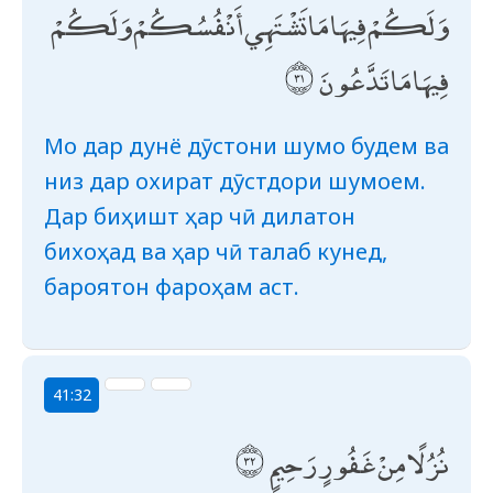
وَلَكُمْ فِيهَا مَا تَشْتَهِي أَنْفُسُكُمْ وَلَكُمْ
فِيهَا مَا تَدَّعُونَ
Мо дар дунё дӯстони шумо будем ва
низ дар охират дӯстдори шумоем.
Дар биҳишт ҳар чӣ дилатон
бихоҳад ва ҳар чӣ талаб кунед,
бароятон фароҳам аст.
41:32
نُزُلًا مِنْ غَفُورٍ رَحِيمٍ