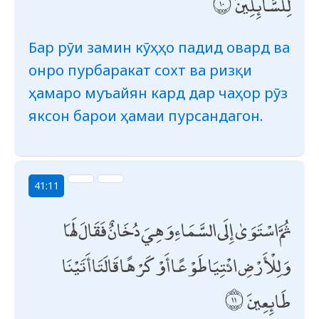
لِلسَّائِلِينَ
Бар рӯи замин кӯҳҳо падид овард ва
онро пурбаракат сохт ва ризқи
ҳамаро муъайян кард дар чаҳор рӯз
яксон барои ҳамаи пурсандагон.
41:11
ثُمَّ اسْتَوَىٰ إِلَى السَّمَاءِ وَهِيَ دُخَانٌ فَقَالَ لَهَا
وَلِلْأَرْضِ ائْتِيَا طَوْعًا أَوْ كَرْهًا قَالَتَا أَتَيْنَا
طَائِعِينَ