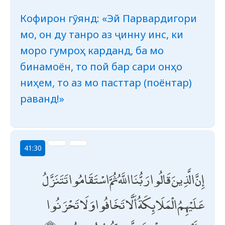
Кофирон гӯянд: «Эй Парвардигори
мо, он ду танро аз ҷинну инс, ки
моро гумроҳ карданд, ба мо
бинамоён, то пой бар сари онҳо
ниҳем, то аз мо пасттар (поёнтар)
раванд!»
41:30
إِنَّ الَّذِينَ قَالُوا رَبُّنَا اللَّهُ ثُمَّ اسْتَقَامُوا تَتَنَزَّلُ
عَلَيْهِمُ الْمَلَائِكَةُ أَلَّا تَخَافُوا وَلَا تَحْزَنُوا