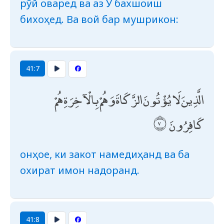
рӯй оваред ва аз Ӯ бахшоиш
бихоҳед. Ва вой бар мушрикон:
41:7
الَّذِينَ لَا يُؤْتُونَ الزَّكَاةَ وَهُمْ بِالْآخِرَةِ هُمْ
كَافِرُونَ
онҳое, ки закот намедиҳанд ва ба
охират имон надоранд.
41:8