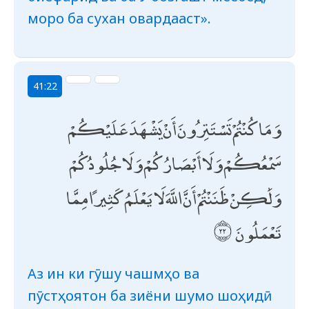
моро ба сухан овардааст».
41:22
وَمَا كُنْتُمْ تَسْتَتِرُونَ أَنْ يَشْهَدَ عَلَيْكُمْ
سَمْعُكُمْ وَلَا أَبْصَارُكُمْ وَلَا جُلُودُكُمْ
وَلَٰكِنْ ظَنَنْتُمْ أَنَّ اللَّهَ لَا يَعْلَمُ كَثِيرًا مِمَّا
تَعْمَلُونَ
Аз ин ки гӯшу чашмҳо ва
пӯстҳоятон ба зиёни шумо шоҳидӣ