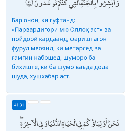
وَأَبْشِرُوا بِالْجَنَّةِ الَّتِي كُنْتُمْ تُوعَدُونَ
Бар онон, ки гуфтанд:
«Парвардигори мю Оллоҳ аст» ва
пойдорӣ кардаанд, фариштагон
фуруд меоянд, ки метарсед ва
ғамгин набошед, шуморо ба
биҳиште, ки ба шумо ваъда дода
шуда, хушхабар аст.
41:31
نَحْنُ أَوْلِيَاؤُكُمْ فِي الْحَيَاةِ الدُّنْيَا وَفِي الْآخِرَةِ ۖ