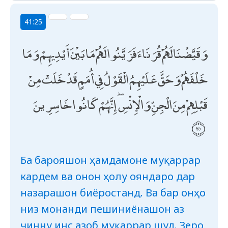
41:25
وَقَيَّضْنَا لَهُمْ قُرَنَاءَ فَزَيَّنُوا لَهُمْ مَا بَيْنَ أَيْدِيهِمْ وَمَا
خَلْفَهُمْ وَحَقَّ عَلَيْهِمُ الْقَوْلُ فِي أُمَمٍ قَدْ خَلَتْ مِنْ
قَبْلِهِمْ مِنَ الْجِنِّ وَالْإِنْسِ ۖ إِنَّهُمْ كَانُوا خَاسِرِينَ
Ба барояшон ҳамдамоне муқаррар
кардем ва онон ҳолу ояндаро дар
назарашон биёростанд. Ва бар онҳо
низ монанди пешиниёнашон аз
ҷинну инс азоб муқаррар шуд. Зеро