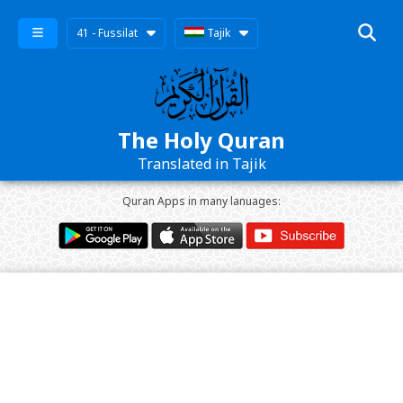
41 - Fussilat
Tajik
The Holy Quran
Translated in Tajik
Quran Apps in many lanuages: