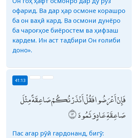
Он гоҳ ҳафт осмонро дар ду рӯз
офарид. Ва дар ҳар осмоне корашро
ба он ваҳй кард. Ва осмони дунёро
ба чароғҳое биёростем ва ҳифзаш
кардем. Ин аст тадбири Он ғолиби
доно».
41:13
فَإِنْ أَعْرَضُوا فَقُلْ أَنْذَرْتُكُمْ صَاعِقَةً مِثْلَ
صَاعِقَةِ عَادٍ وَثَمُودَ
Пас агар рӯй гардонанд, бигӯ: