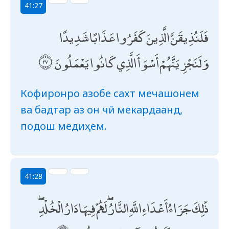
41:27
فَلَنُذِيقَنَّ الَّذِينَ كَفَرُوا عَذَابًا شَدِيدًا
وَلَنَجْزِيَنَّهُمْ أَسْوَأَ الَّذِي كَانُوا يَعْمَلُونَ
Кофиронро азобе сахт мечашонем
ва бадтар аз он чӣ мекардаанд,
подош медиҳем.
41:28
ذَٰلِكَ جَزَاءُ أَعْدَاءِ اللَّهِ النَّارُ ۖ لَهُمْ فِيهَا دَارُ الْخُلْدِ ۖ