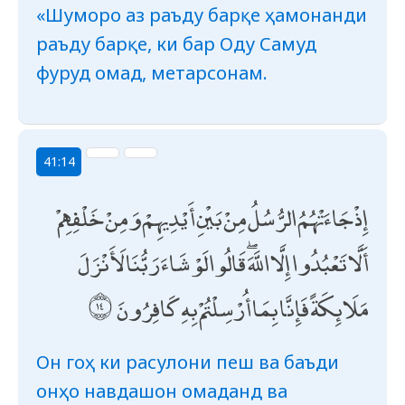
«Шуморо аз раъду барқе ҳамонанди
раъду барқе, ки бар Оду Самуд
фуруд омад, метарсонам.
41:14
إِذْ جَاءَتْهُمُ الرُّسُلُ مِنْ بَيْنِ أَيْدِيهِمْ وَمِنْ خَلْفِهِمْ
أَلَّا تَعْبُدُوا إِلَّا اللَّهَ ۖ قَالُوا لَوْ شَاءَ رَبُّنَا لَأَنْزَلَ
مَلَائِكَةً فَإِنَّا بِمَا أُرْسِلْتُمْ بِهِ كَافِرُونَ
Он гоҳ ки расулони пеш ва баъди
онҳо навдашон омаданд ва