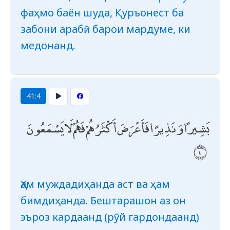
фаҳмо баён шуда, Қуръонест ба
забони арабӣ барои мардуме, ки
медонанд.
41:4
بَشِيرًا وَنَذِيرًا فَأَعْرَضَ أَكْثَرُهُمْ فَهُمْ لَا يَسْمَعُونَ
Ҳам муждадиҳанда аст ва ҳам
бимдиҳанда. Бештарашон аз он
эъроз кардаанд (рӯй гардондаанд)