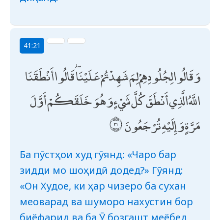
41:21
وَقَالُوا لِجُلُودِهِمْ لِمَ شَهِدْتُمْ عَلَيْنَا ۖ قَالُوا أَنْطَقَنَا
اللَّهُ الَّذِي أَنْطَقَ كُلَّ شَيْءٍ وَهُوَ خَلَقَكُمْ أَوَّلَ
مَرَّةٍ وَإِلَيْهِ تُرْجَعُونَ
Ба пӯстҳои худ гӯянд: «Чаро бар
зидди мо шоҳидӣ додед?» Гӯянд:
«Он Худое, ки ҳар чизеро ба сухан
меоварад ва шуморо нахустин бор
биёфарид ва ба Ӯ бозгашт меёбед,