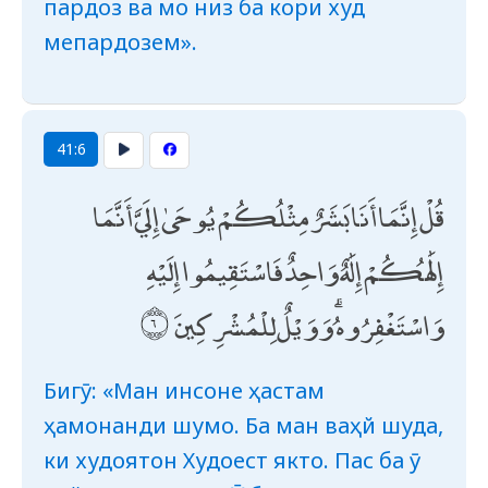
пардоз ва мо низ ба кори худ
мепардозем».
41:6
قُلْ إِنَّمَا أَنَا بَشَرٌ مِثْلُكُمْ يُوحَىٰ إِلَيَّ أَنَّمَا
إِلَٰهُكُمْ إِلَٰهٌ وَاحِدٌ فَاسْتَقِيمُوا إِلَيْهِ
وَاسْتَغْفِرُوهُ ۗ وَوَيْلٌ لِلْمُشْرِكِينَ
Бигӯ: «Ман инсоне ҳастам
ҳамонанди шумо. Ба ман ваҳй шуда,
ки худоятон Худоест якто. Пас ба ӯ