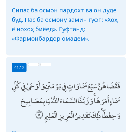
Сипас ба осмон пардохт ва он дуде
буд. Пас ба осмону замин гуфт: «Хоҳ
ё нохоҳ биёед». Гуфтанд:
«Фармонбардор омадем».
41:12
فَقَضَاهُنَّ سَبْعَ سَمَاوَاتٍ فِي يَوْمَيْنِ وَأَوْحَىٰ فِي كُلِّ
سَمَاءٍ أَمْرَهَا ۚ وَزَيَّنَّا السَّمَاءَ الدُّنْيَا بِمَصَابِيحَ
وَحِفْظًا ۚ ذَٰلِكَ تَقْدِيرُ الْعَزِيزِ الْعَلِيمِ