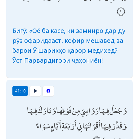
Бигӯ: «Оё ба касе, ки заминро дар ду
рӯз офаридааст, кофир мешавед ва
барои Ӯ шарикҳо қарор медиҳед?
Ӯст Парвардигори ҷаҳониён!
41:10
وَجَعَلَ فِيهَا رَوَاسِيَ مِنْ فَوْقِهَا وَبَارَكَ فِيهَا
وَقَدَّرَ فِيهَا أَقْوَاتَهَا فِي أَرْبَعَةِ أَيَّامٍ سَوَاءً