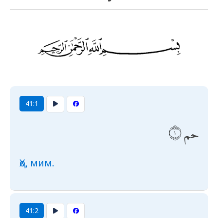
41:1
حم
Ҳо, мим.
41:2