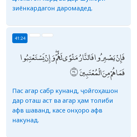
зиёнкардагон даромадед.
41:24
فَإِنْ يَصْبِرُوا فَالنَّارُ مَثْوًى لَهُمْ ۖ وَإِنْ يَسْتَعْتِبُوا
فَمَا هُمْ مِنَ الْمُعْتَبِينَ
Пас агар сабр кунанд, ҷойгоҳашон
дар оташ аст ва агар ҳам толиби
афв шаванд, касе онҳоро афв
накунад.