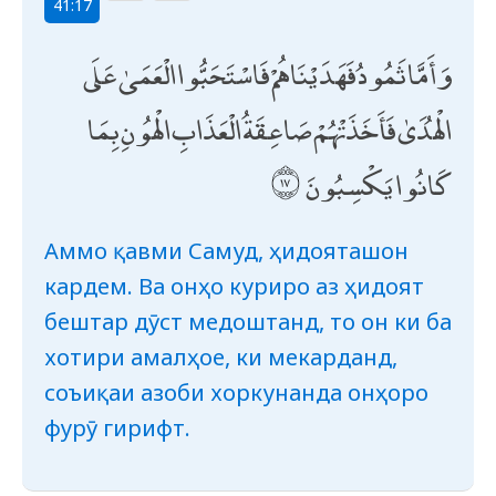
41:17
وَأَمَّا ثَمُودُ فَهَدَيْنَاهُمْ فَاسْتَحَبُّوا الْعَمَىٰ عَلَى
الْهُدَىٰ فَأَخَذَتْهُمْ صَاعِقَةُ الْعَذَابِ الْهُونِ بِمَا
كَانُوا يَكْسِبُونَ
Аммо қавми Самуд, ҳидояташон
кардем. Ва онҳо куриро аз ҳидоят
бештар дӯст медоштанд, то он ки ба
хотири амалҳое, ки мекарданд,
соъиқаи азоби хоркунанда онҳоро
фурӯ гирифт.