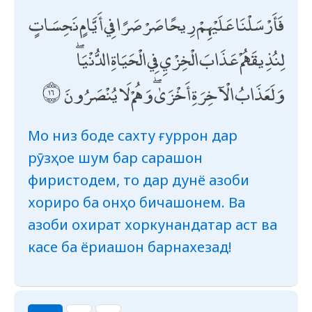
فَأَرْسَلْنَا عَلَيْهِمْ رِيحًا صَرْصَرًا فِي أَيَّامٍ نَحِسَاتٍ
لِنُذِيقَهُمْ عَذَابَ الْخِزْيِ فِي الْحَيَاةِ الدُّنْيَا ۖ
وَلَعَذَابُ الْآخِرَةِ أَخْزَىٰ ۖ وَهُمْ لَا يُنْصَرُونَ
Мо низ боде сахту ғуррон дар
рӯзҳое шум бар сарашон
фиристодем, то дар дунё азоби
хориро ба онҳо бичашонем. Ва
азоби охират хоркунандатар аст ва
касе ба ёриашон барнахезад!