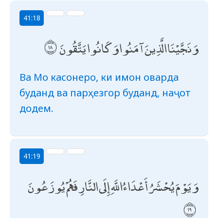
41:18
وَنَجَّيْنَا الَّذِينَ آمَنُوا وَكَانُوا يَتَّقُونَ
Ва Мо касонеро, ки имон оварда
буданд ва парҳезгор буданд, наҷот
додем.
41:19
وَيَوْمَ يُحْشَرُ أَعْدَاءُ اللَّهِ إِلَى النَّارِ فَهُمْ يُوزَعُونَ