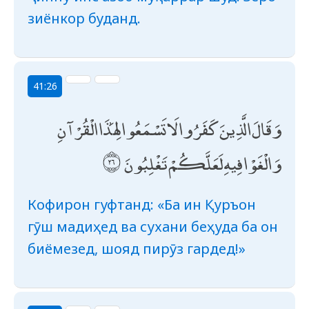
зиёнкор буданд.
41:26
وَقَالَ الَّذِينَ كَفَرُوا لَا تَسْمَعُوا لِهَٰذَا الْقُرْآنِ
وَالْغَوْا فِيهِ لَعَلَّكُمْ تَغْلِبُونَ
Кофирон гуфтанд: «Ба ин Қуръон
гӯш мадиҳед ва сухани беҳуда ба он
биёмезед, шояд пирӯз гардед!»