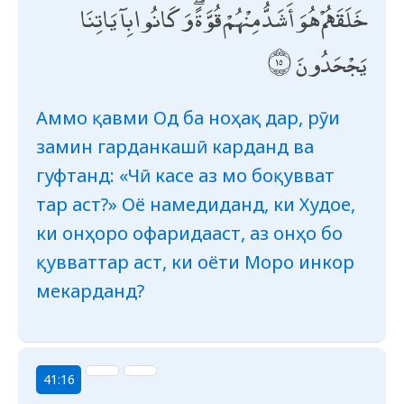
خَلَقَهُمْ هُوَ أَشَدُّ مِنْهُمْ قُوَّةً ۖ وَكَانُوا بِآيَاتِنَا
يَجْحَدُونَ
Аммо қавми Од ба ноҳақ дар, рӯи
замин гарданкашӣ карданд ва
гуфтанд: «Чӣ касе аз мо боқувват
тар аст?» Оё намедиданд, ки Худое,
ки онҳоро офаридааст, аз онҳо бо
қувваттар аст, ки оёти Моро инкор
мекарданд?
41:16