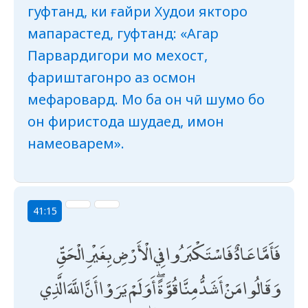
гуфтанд, ки ғайри Худои якторо
мапарастед, гуфтанд: «Агар
Парвардигори мо мехост,
фариштагонро аз осмон
мефаровард. Мо ба он чӣ шумо бо
он фиристода шудаед, имон
намеоварем».
41:15
فَأَمَّا عَادٌ فَاسْتَكْبَرُوا فِي الْأَرْضِ بِغَيْرِ الْحَقِّ
وَقَالُوا مَنْ أَشَدُّ مِنَّا قُوَّةً ۖ أَوَلَمْ يَرَوْا أَنَّ اللَّهَ الَّذِي