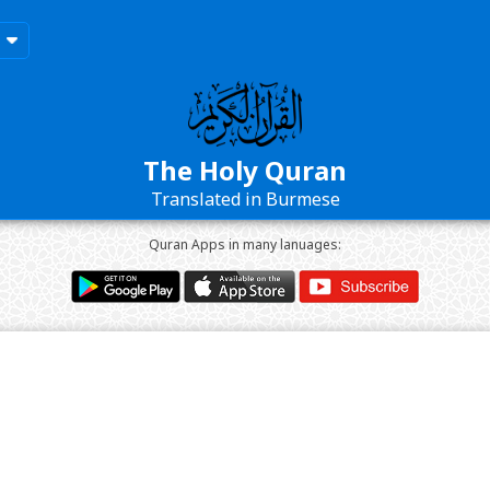
The Holy Quran
Translated in Burmese
Quran Apps in many lanuages: