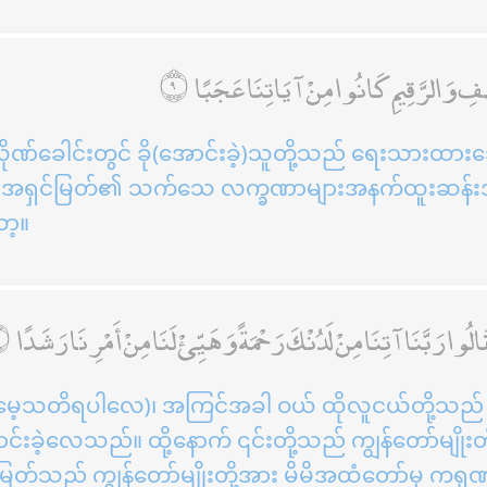
 وَالرَّقِيمِ كَانُوا مِنْ آيَاتِنَا عَجَبًا
ုဏ်ခေါင်းတွင် ခို(အောင်းခဲ့)သူတို့သည် ရေးသားထားသော 
် ငါအရှင်မြတ်၏ သက်သေ လက္ခဏာများအနက်ထူးဆန်း
ာ့။
ُوا رَبَّنَا آتِنَا مِنْ لَدُنْكَ رَحْمَةً وَهَيِّئْ لَنَا مِنْ أَمْرِنَا رَشَدًا
ေ့သတိရပါလေ)၊ အကြင်အခါ ဝယ် ထိုလူငယ်တို့သည် ဥမ
င်းခဲ့လေသည်။ ထို့နောက် ၎င်းတို့သည် ကျွန်တော်မျိုးတ
ြတ်သည် ကျွန်တော်မျိုးတို့အား မိမိအထံတော်မှ ကရုဏာ