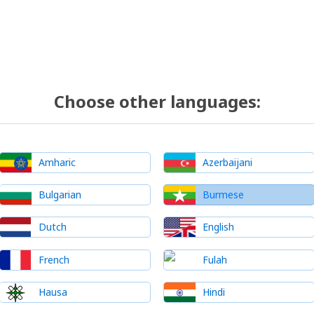
Choose other languages:
Amharic
Azerbaijani
Bulgarian
Burmese
Dutch
English
French
Fulah
Hausa
Hindi