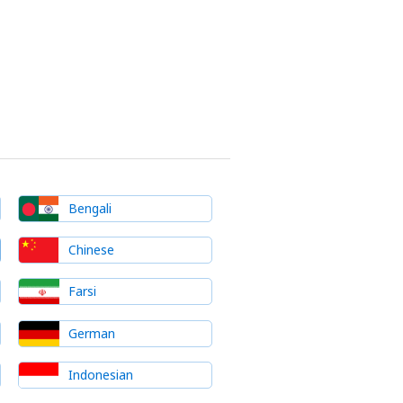
Bengali
Chinese
Farsi
German
Indonesian