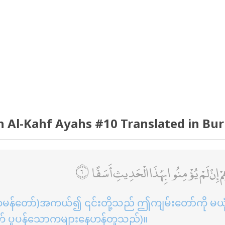
h Al-Kahf Ayahs #10 Translated in Bu
ْ إِنْ لَمْ يُؤْمِنُوا بِهَٰذَا الْحَدِيثِ أَسَفًا
နဗီတမန်တော်)အကယ်၍ ၎င်းတို့သည် ဤကျမ်းတော်ကို မယ
ပူပန်သောကများနေဟန်တူသည်)။