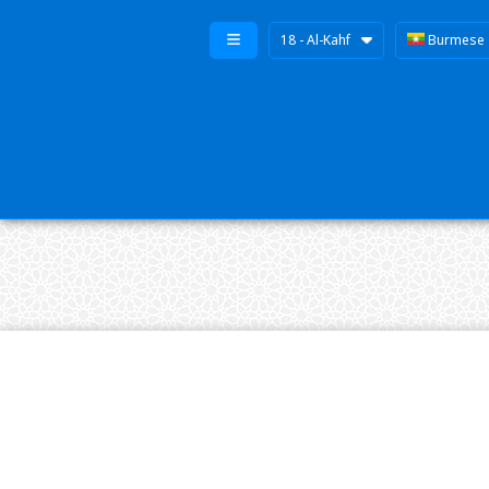
18 - Al-Kahf
Burmese