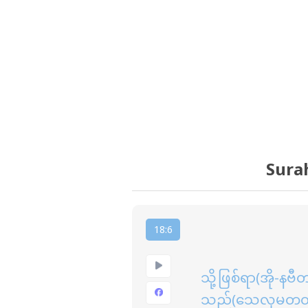
Sura
18:6
သို့ဖြစ်ရာ(အို-
သည်(သေလုမတတ် 