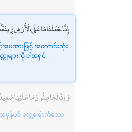
إِنَّا جَعَلْنَا مَا عَلَى الْأَرْضِ زِينَةً لَه
်အမူအားဖြင့် အကောင်းဆုံး
ထုများကို ငါအရှင်
وَإِنَّا لَجَاعِلُونَ مَا عَلَيْهَا صَعِيد
ု အမှန်ပင် သွေ့ခြောက်သော