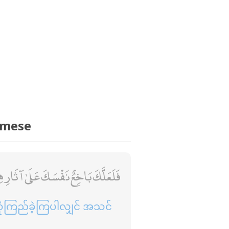
rmese
فَلَعَلَّكَ بَاخِعٌ نَفْسَكَ عَلَىٰ آثَارِهِم
ုံကြည်ခဲ့ကြပါလျှင် အသင်