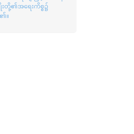
ျိုးတို့၏အရေးကိစ္စ၌
န်၏။