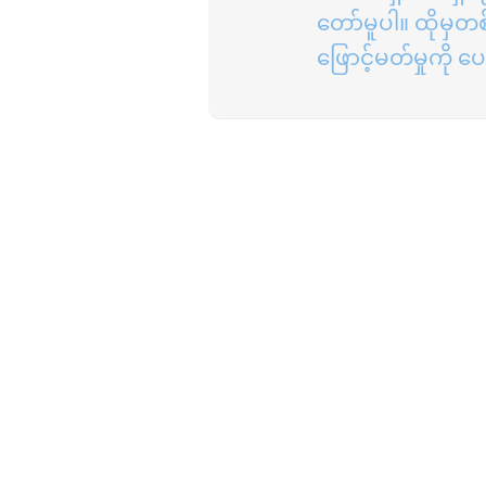
တော်မူပါ။ ထိုမှတစ
ဖြောင့်မတ်မှုကို