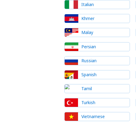
Italian
Khmer
Malay
Persian
Russian
Spanish
Tamil
Turkish
Vietnamese