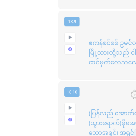
18:9
ဧကန်စင်စစ် ဥမင်လိ
မြို့သားတို့သည
ထင်မှတ်လေသလေ
18:10
(ပြန်လည် အောက်မ
(သွားရောက်)ခိုအော
သောအရှင်၊ အရှင်မ