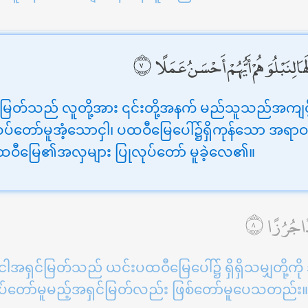
َا لِنَبْلُوَهُمْ أَيُّهُمْ أَحْسَنُ عَمَلًا
်မြတ်သည် လူတို့အား ၎င်းတို့အနက် မည်သူသည်အကျင့
ပ်တော်မူအံ့သောငှါ၊ ပထဝီမြေပေါ်၌ရှိကုန်သော အရာဝတ္
ဝီမြေ၏အလှများ ပြုလုပ်တော် မူခဲ့လေ၏။
ًا جُرُزًا
ငါအရှင်မြတ်သည် ယင်းပထဝီမြေပေါ်၌ ရှိရှိသမျှတို့ကိ
ပ်တော်မူမည့်အရှင်မြတ်လည်း ဖြစ်တော်မူပေသတည်း။