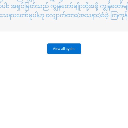
်ပါး အရှင်မြတ်သည် ကျွန်တော်မျိုးတို့အဖို့ ကျွန်တော်မ
 ပေးသနားတော်မူပါဟု လျှောက်ထား(အသနား)ခံခဲ့ ကြကု
View all ayahs