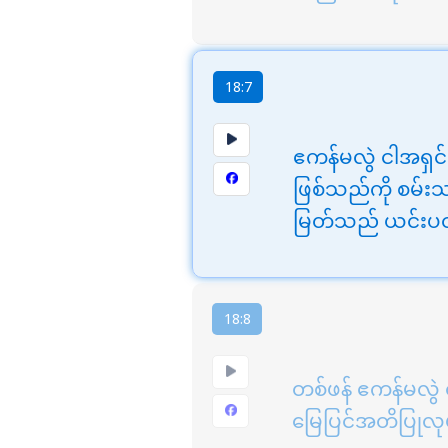
18:7
ဧကန်မလွဲ ငါအရှင
ဖြစ်သည်ကို စမ်းသ
မြတ်သည် ယင်းပထ
18:8
တစ်ဖန် ဧကန်မလွဲ 
မြေပြင်အတိပြုလု