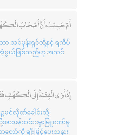
أَمْ حَسِبْتَ أَنَّ أَصْحَابَ الْكَهْفِ
သင်ပုန်းရှင်တို့နှင့် ရကီမ်
အံ့ဖွယ်ဖြစ်သည်ဟု အသင်
إِذْ أَوَى الْفِتْيَةُ إِلَى الْكَهْفِ فَقَال
င်လိုဏ်ခေါင်းသို့
ို့အားဖန်ဆင်းမွေးမြူတော်မူ
တော်ကို ချီးမြှင့်ပေးသနား