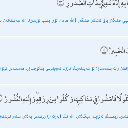
 ۖ إِنَّهُ عَلِيمٌ بِذَاتِ الصُّدُورِ
ىي قىلىڭلار ياكى ئاشكارا قىلىڭلار (اﷲ ھامان ئۇنى بىلىپ تۇرىدۇ). اﷲ ھەقىقەتەن دىل
ُ الْخَبِيرُ
خلۇقاتنى) ياراتقان زات بىلمەمدۇ؟ ئۇ شەيئىلەرنىڭ نازۇك تەرەپلىرىنى بىلگۈچىدۇر، ھەممىدىن تو
لًا فَامْشُوا فِي مَنَاكِبِهَا وَكُلُوا مِنْ رِزْقِهِ ۖ وَإِلَيْهِ النُّشُورُ
دى، زېمىننىڭ ئەتراپىدا مېڭىڭلار. اﷲ نىڭ (بەرگەن) رىزقىدىن يەڭلار، سىلەر تىرىلگە