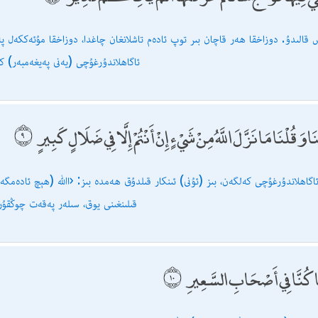
س قالىدۇ. دوزاخقا ھەر قاچان بىر توپ ئادەم تاشلانغان چاغدا، دوزاخقا مۇئەككەل پە
ئاگاھلاندۇرغۇچى (يەنى پەيغەمبەر) 
وَقُلْنَا مَا نَزَّلَ اللَّهُ مِنْ شَيْءٍ إِنْ أَنْتُمْ إِلَّا فِي ضَلَالٍ كَبِيرٍ
اگاھلاندۇرغۇچى كەلگەن، بىز (ئۇنى) ئىنكار قىلدۇق ھەمدە بىز: ‹اﷲ (ھېچ ئادەمگە ۋ
قىلىنغىنى يوق، سىلەر پەقەت چوڭقۇر
مَا كُنَّا فِي أَصْحَابِ السَّعِيرِ