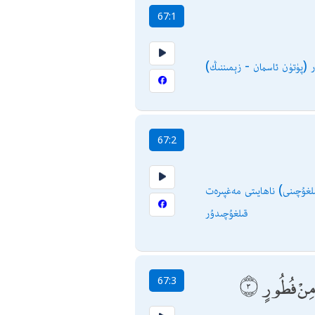
67:1
ر
67:2
ىلغۇچىنى) ناھايىتى مەغپىرەت
قىلغۇچىدۇر
ٰ مِنْ فُطُورٍ
67:3