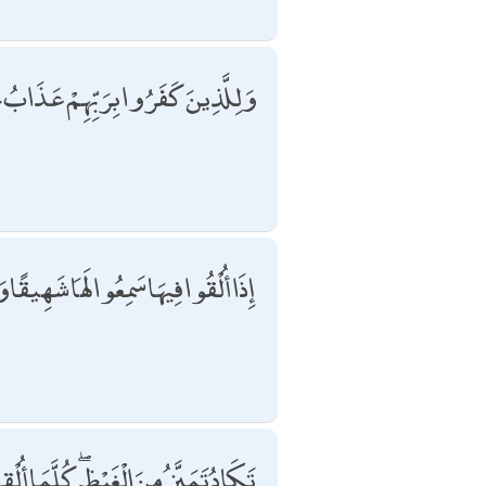
وَلِلَّذِينَ كَفَرُوا بِرَبِّهِمْ عَذَابُ جَ
إِذَا أُلْقُوا فِيهَا سَمِعُوا لَهَا شَهِيقًا
تَكَادُ تَمَيَّزُ مِنَ الْغَيْظِ ۖ كُلَّمَا أُ