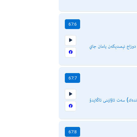
67:6
67:7
ندەك) سەت ئاۋازىنى ئاڭلايدۇ
67:8