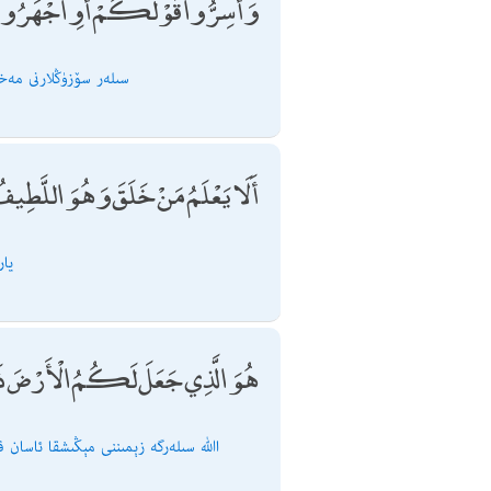
وَأَسِرُّوا قَوْلَكُمْ أَوِ اجْهَرُوا بِهِ
سىلەر سۆزۈڭلارنى مەخپ
أَلَا يَعْلَمُ مَنْ خَلَقَ وَهُوَ اللَّطِيف
(مە
هُوَ الَّذِي جَعَلَ لَكُمُ الْأَرْضَ ذَلُو
اﷲ سىلەرگە زېمىننى مېڭىشقا ئاسان قىل