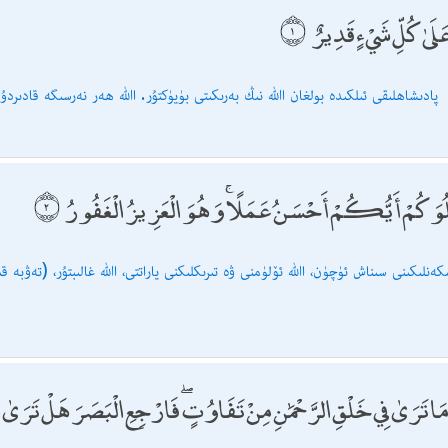
َلَىٰ كُلِّ شَيْءٍ قَدِيرٌ
(پۈتۈن ئاسمان - زېمىننىڭ) پادىشاھلىقى ئىلكىدە بولغان اﷲ نىڭ بەرىكىتى بۈيۈكتۇر. اﷲ ھەر نەرسىگە قادىردۇ
بْلُوَكُمْ أَيُّكُمْ أَحْسَنُ عَمَلًا ۚ وَهُوَ الْعَزِيزُ الْغَفُورُ
كەنلىكىنى سىناش ئۈچۈن، اﷲ ئۆلۈمنى ۋە تىرىكلىكنى ياراتتى، اﷲ غالىبتۇر، (تەۋبە ق
مَا تَرَىٰ فِي خَلْقِ الرَّحْمَٰنِ مِنْ تَفَاوُتٍ ۖ فَارْجِعِ الْبَصَرَ هَلْ تَرَى