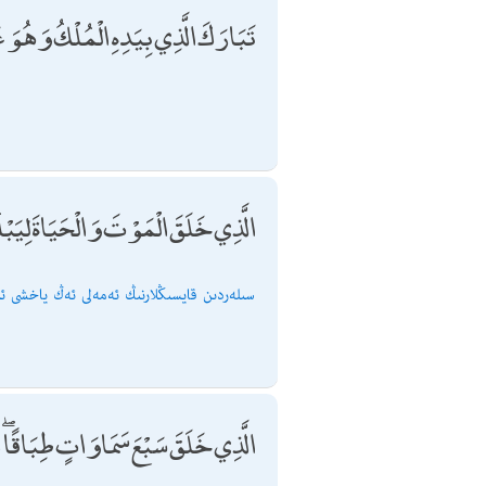
تَبَارَكَ الَّذِي بِيَدِهِ الْمُلْكُ وَهُوَ ع
الَّذِي خَلَقَ الْمَوْتَ وَالْحَيَاةَ لِيَ
سىلەردىن قايسىڭلارنىڭ ئەمەلى ئەڭ ياخشى ئى
الَّذِي خَلَقَ سَبْعَ سَمَاوَاتٍ طِبَاقًا ۖ 