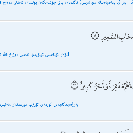
گەر بىز (پەيغەمبەرنىڭ سۆزلىرىنى) ئاڭلىغان، ياكى چۈشەنگەن بولساق، ئەھلى دوزاخ ق
صْحَابِ السَّعِيرِ
ئۇلار گۇناھىنى تونۇيدۇ، ئەھلى دوزاخ اﷲ نىڭ رەھمىتىدىن يىراق بولسۇن!
 لَهُمْ مَغْفِرَةٌ وَأَجْرٌ كَبِيرٌ
پەرۋەردىگارىدىن كۆرمەي تۇرۇپ قورققانلار مەغپىرەت