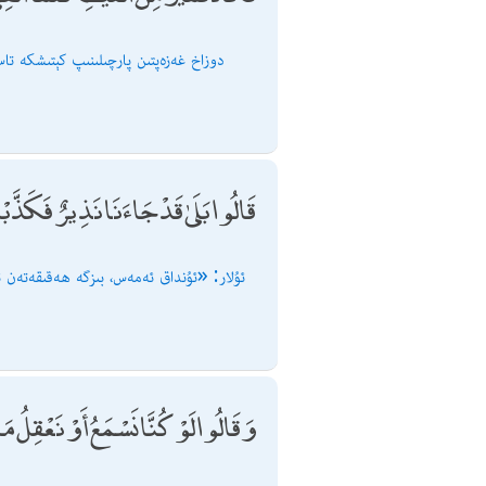
دوزاخ غەزەپتىن پارچىلىنىپ كېتىشكە تا
قَالُوا بَلَىٰ قَدْ جَاءَنَا نَذِيرٌ فَكَذَّبْنَا 
ئۇلار: «ئۇنداق ئەمەس، بىزگە ھەقىقەتەن ئ
وَقَالُوا لَوْ كُنَّا نَسْمَعُ أَوْ نَعْقِلُ 