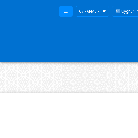
67 - Al-Mulk
Uyghur