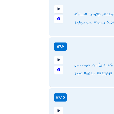
رىشتىلەر ئۇلاردىن: «سىلەرگە
كەلمىگەنمىدى؟» دەپ سورايدۇ
67:9
ەھيىدىن) بىرەر نەرسە نازىل
 ئازغۇنلۇقتا› دېدۇق» دەيدۇ
67:10