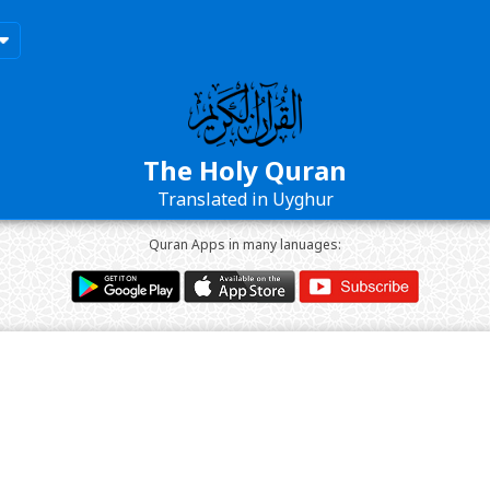
The Holy Quran
Translated in Uyghur
Quran Apps in many lanuages: