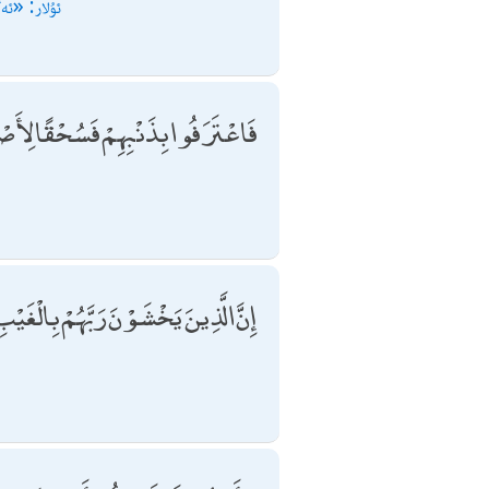
ئۇلار: «ئە
فَاعْتَرَفُوا بِذَنْبِهِمْ فَسُحْقًا لِأَ
إِنَّ الَّذِينَ يَخْشَوْنَ رَبَّهُمْ بِالْغَيْبِ