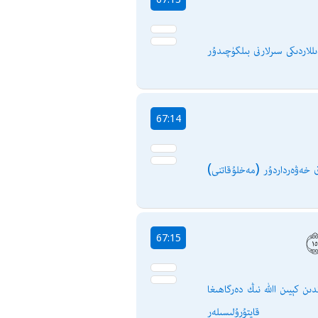
لاردىكى سىرلارنى بىلگۈچىدۇر
67:14
لۇق خەۋەرداردۇر
67:15
ندىن كېيىن اﷲ نىڭ دەرگاھىغا
قايتۇرۇلىسىلەر