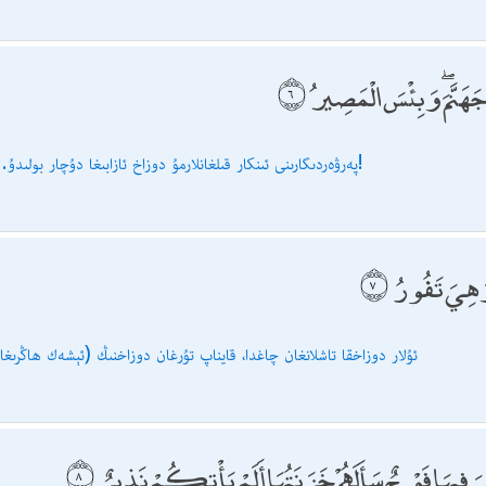
هَنَّمَ ۖ وَبِئْسَ الْمَصِيرُ
پەرۋەردىگارىنى ئىنكار قىلغانلارمۇ دوزاخ ئازابىغا دۇچار بولىدۇ. دوزاخ نېمىدېگەن يامان جاي!
 وَهِيَ تَفُورُ
ئۇلار دوزاخقا تاشلانغان چاغدا، قايناپ تۇرغان دوزاخنىڭ (ئېشەك ھاڭرىغا
لْقِيَ فِيهَا فَوْجٌ سَأَلَهُمْ خَزَنَتُهَا أَلَمْ يَأْتِكُمْ نَذِيرٌ