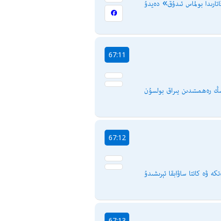
اتارىدا بولماس ئىدۇق» دەيدۇ
67:11
67:12
كە ۋە كاتتا ساۋابقا ئېرىشىدۇ
67:13