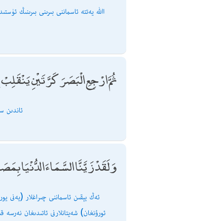
اﷲ يەتتە ئاسماننى بىرىنى بىرىنىڭ ئۈستىد
ثُمَّ ارْجِعِ الْبَصَرَ كَرَّتَيْنِ يَنْقَلِ
ئاندىن سە
وَلَقَدْ زَيَّنَّا السَّمَاءَ الدُّنْيَا بِم
ئورۇنغان) شەيتانلارنى ئاتىدىغان نەرسە قىل