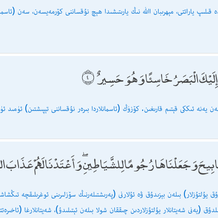
ە قىلىپ ياراتتى، مېھرىبان اﷲ نىڭ يارىتىشىدا ھېچ نۇقساننى كۆرمەيسەن، سەن (ئاسمانل
بْ إِلَيْكَ الْبَصَرُ خَاسِئًا وَهُوَ حَسِيرٌ
ن يەنە ئىككى قېتىم قارىغىن. كۆزۈڭ (ئاسمانلاردا بىرەر نۇقساننى تېپىشتىن) ئۈمىد ئۈ
َصَابِيحَ وَجَعَلْنَاهَا رُجُومًا لِلشَّيَاطِينِ ۖ وَأَعْتَدْنَا لَهُمْ عَذَابَ ال
دۇق (يەنى شەيتانلار يۇلتۇزلاردىن چىققان شولا بىلەن ئېتىلىدۇ)، شەيتانلارغا (ئاخىرەتت