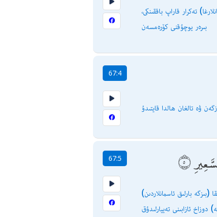
ارغا) تەكرار قاراپ باققىنكى،
بىرەر يوچۇقنى كۆرەمسەن
67:4
زگەن ۋە تالغان ھالدا قايتىدۇ
سَّعِيرِ
67:5
(بىزگە بارلىق ئاسمانلاردىن) ئەڭ يېقىن ئاسماننى چىراغلار (يەنى يورۇق يۇلتۇزلار) بىلەن بېزىدۇق ۋە ئۇلارنى (پەرىشتىلەرنىڭ سۆزلىرىنى ئوغرىلىقچە تىڭشاشقا
ە) دوزاخ ئازابىنى تەييارلىدۇق