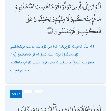
أَلَمْ تَرَ إِلَى الَّذِينَ تَوَلَّوْا قَوْمًا غَضِبَ اللَّهُ عَلَيْهِمْ
مَا هُمْ مِنْكُمْ وَلَا مِنْهُمْ وَيَحْلِفُونَ عَلَى
الْكَذِبِ وَهُمْ يَعْلَمُونَ
اﷲ نىڭ غەزىپىگە ئۇچرىغان قەۋمنى ئۇلارنىڭ دوست تۇتقانلىقىنى
كۆرمىدىڭمۇ؟ ئۇلار سىلەرگىمۇ ۋە ئۇ قەۋمگىمۇ (يەنى
يەھۇدىيلارغىمۇ) مەنسۇپ ئەمەس، ئۇلار بىلىپ تۇرۇپ يالغاندىن
قەسەم ئىچىدۇ
58:15
أَعَدَّ اللَّهُ لَهُمْ عَذَابًا شَدِيدًا ۖ إِنَّهُمْ سَاءَ مَا كَانُوا