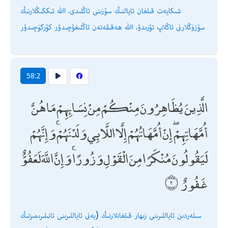
شىكايەت قىلغان ئايالنىڭ سۆزىنى ئاڭلىدى، اﷲ ئىككىڭلارنىڭ
سۆزۈڭلارنى ئاڭلاپ تۇرىدۇ، اﷲ ھەقىقەتەن ئاڭلىغۇچىدۇر كۆرگۈچىدۇر
58:2
الَّذِينَ يُظَاهِرُونَ مِنْكُمْ مِنْ نِسَائِهِمْ مَا هُنَّ
أُمَّهَاتِهِمْ ۖ إِنْ أُمَّهَاتُهُمْ إِلَّا اللَّائِي وَلَدْنَهُمْ ۚ وَإِنَّهُمْ
لَيَقُولُونَ مُنْكَرًا مِنَ الْقَوْلِ وَزُورًا ۚ وَإِنَّ اللَّهَ لَعَفُوٌّ
غَفُورٌ
سىلەردىن ئاياللىرىنى زىھار قىلغانلارنىڭ (يەنى ئاياللىرىنى ئانىلىرىمىزنىڭ