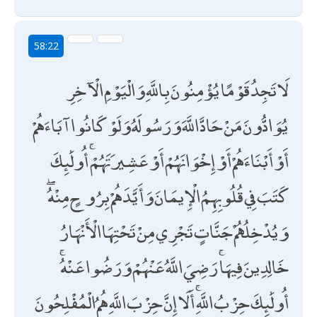
58:22
لَا تَجِدُ قَوْمًا يُؤْمِنُونَ بِاللَّهِ وَالْيَوْمِ الْآخِرِ
يُوَادُّونَ مَنْ حَادَّ اللَّهَ وَرَسُولَهُ وَلَوْ كَانُوا آبَاءَهُمْ
أَوْ أَبْنَاءَهُمْ أَوْ إِخْوَانَهُمْ أَوْ عَشِيرَتَهُمْ ۚ أُولَٰئِكَ
كَتَبَ فِي قُلُوبِهِمُ الْإِيمَانَ وَأَيَّدَهُمْ بِرُوحٍ مِنْهُ ۖ
وَيُدْخِلُهُمْ جَنَّاتٍ تَجْرِي مِنْ تَحْتِهَا الْأَنْهَارُ
خَالِدِينَ فِيهَا ۚ رَضِيَ اللَّهُ عَنْهُمْ وَرَضُوا عَنْهُ ۚ
أُولَٰئِكَ حِزْبُ اللَّهِ ۚ أَلَا إِنَّ حِزْبَ اللَّهِ هُمُ الْمُفْلِحُونَ