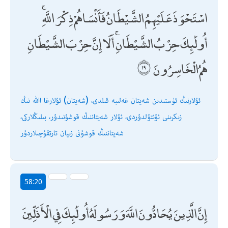
اسْتَحْوَذَ عَلَيْهِمُ الشَّيْطَانُ فَأَنْسَاهُمْ ذِكْرَ اللَّهِ ۚ
أُولَٰئِكَ حِزْبُ الشَّيْطَانِ ۚ أَلَا إِنَّ حِزْبَ الشَّيْطَانِ
هُمُ الْخَاسِرُونَ
ئۇلارنىڭ ئۈستىدىن شەيتان غەلىبە قىلدى، (شەيتان) ئۇلارغا اﷲ نىڭ
زىكرىنى ئۇنتۇلدۇردى، ئۇلار شەيتاننىڭ قوشۇنىدۇر، بىلىڭلاركى،
شەيتاننىڭ قوشۇنى زىيان تارتقۇچىلاردۇر
58:20
إِنَّ الَّذِينَ يُحَادُّونَ اللَّهَ وَرَسُولَهُ أُولَٰئِكَ فِي الْأَذَلِّينَ