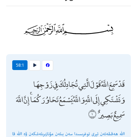
58:1
قَدْ سَمِعَ اللَّهُ قَوْلَ الَّتِي تُجَادِلُكَ فِي زَوْجِهَا
وَتَشْتَكِي إِلَى اللَّهِ وَاللَّهُ يَسْمَعُ تَحَاوُرَكُمَا ۚ إِنَّ اللَّهَ
سَمِيعٌ بَصِيرٌ
اﷲ ھەقىقەتەن ئېرى توغرىسىدا سەن بىلەن مۇنازىرىلەشكەن ۋە اﷲ قا