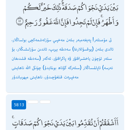
بَيْنَ يَدَيْ نَجْوَاكُمْ صَدَقَةً ۚ ذَٰلِكَ خَيْرٌ لَكُمْ
وَأَطْهَرُ ۚ فَإِنْ لَمْ تَجِدُوا فَإِنَّ اللَّهَ غَفُورٌ رَحِيمٌ
ئى مۆمىنلەر! پەيغەمبەر بىلەن مەخپىي سۆزلەشمەكچى بولساڭلار،
ئالدى بىلەن (يوقسۇللارغا) سەدىقە بېرىپ، ئاندىن سۆزلىشىڭلار، بۇ
سىلەر ئۈچۈن ياخشىراقتۇر ۋە پاكراقتۇر، ئەگەر (سەدىقە قىلىدىغان
نەرسە) تاپالمىساڭلار (سىلەرگە گۇناھ بولمايدۇ) چۈنكى اﷲ ناھايىتى
مەغپىرەت قىلغۇچىدۇر، ناھايىتى مېھرىباندۇر
58:13
أَأَشْفَقْتُمْ أَنْ تُقَدِّمُوا بَيْنَ يَدَيْ نَجْوَاكُمْ صَدَقَاتٍ ۚ