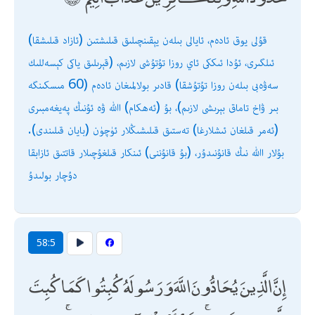
(ئازاد قىلىشقا) قۇلى يوق ئادەم، ئايالى بىلەن يېقىنچىلىق قىلىشتىن
ئىلگىرى، ئۇدا ئىككى ئاي روزا تۇتۇشى لازىم، (قېرىلىق ياكى كېسەللىك
سەۋەبى بىلەن روزا تۇتۇشقا) قادىر بولالمىغان ئادەم (60 مىسكىنگە
بىر ۋاخ تاماق بېرىشى لازىم)، بۇ (ئەھكام) اﷲ ۋە ئۇنىڭ پەيغەمبىرى
(ئەمر قىلغان ئىشلارغا) تەستىق قىلىشىڭلار ئۈچۈن (بايان قىلىندى).
بۇلار اﷲ نىڭ قانۇنىدۇر، (بۇ قانۇننى) ئىنكار قىلغۇچىلار قاتتىق ئازابقا
دۇچار بولىدۇ
58:5
إِنَّ الَّذِينَ يُحَادُّونَ اللَّهَ وَرَسُولَهُ كُبِتُوا كَمَا كُبِتَ