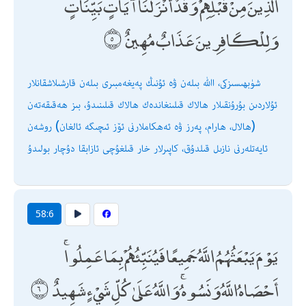
الَّذِينَ مِنْ قَبْلِهِمْ ۚ وَقَدْ أَنْزَلْنَا آيَاتٍ بَيِّنَاتٍ ۚ
وَلِلْكَافِرِينَ عَذَابٌ مُهِينٌ
شۈبھىسىزكى، اﷲ بىلەن ۋە ئۇنىڭ پەيغەمبىرى بىلەن قارشىلاشقانلار
ئۇلاردىن بۇرۇنقىلار ھالاك قىلىنغاندەك ھالاك قىلىنىدۇ، بىز ھەقىقەتەن
(ھالال، ھارام، پەرز ۋە ئەھكاملارنى ئۆز ئىچىگە ئالغان) روشەن
ئايەتلەرنى نازىل قىلدۇق، كاپىرلار خار قىلغۇچى ئازابقا دۇچار بولىدۇ
58:6
يَوْمَ يَبْعَثُهُمُ اللَّهُ جَمِيعًا فَيُنَبِّئُهُمْ بِمَا عَمِلُوا ۚ
أَحْصَاهُ اللَّهُ وَنَسُوهُ ۚ وَاللَّهُ عَلَىٰ كُلِّ شَيْءٍ شَهِيدٌ