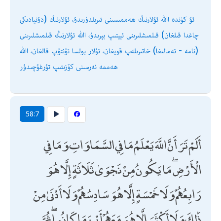
ئۇ كۈندە اﷲ ئۇلارنىڭ ھەممىسىنى تىرىلدۈرىدۇ، ئۇلارنىڭ (دۇنيادىكى
چاغدا قىلغان) قىلمىشلىرىنى ئېيتىپ بېرىدۇ، اﷲ ئۇلارنىڭ قىلمىشلىرىنى
(نامە - ئەمالىغا) خاتىرىلەپ قويغان، ئۇلار بولسا ئۇنتۇپ قالغان، اﷲ
ھەممە نەرسىنى كۆزىتىپ تۇرغۇچىدۇر
58:7
أَلَمْ تَرَ أَنَّ اللَّهَ يَعْلَمُ مَا فِي السَّمَاوَاتِ وَمَا فِي
الْأَرْضِ ۖ مَا يَكُونُ مِنْ نَجْوَىٰ ثَلَاثَةٍ إِلَّا هُوَ
رَابِعُهُمْ وَلَا خَمْسَةٍ إِلَّا هُوَ سَادِسُهُمْ وَلَا أَدْنَىٰ مِنْ
ذَٰلِكَ وَلَا أَكْثَرَ إِلَّا هُوَ مَعَهُمْ أَيْنَ مَا كَانُوا ۖ ثُمَّ