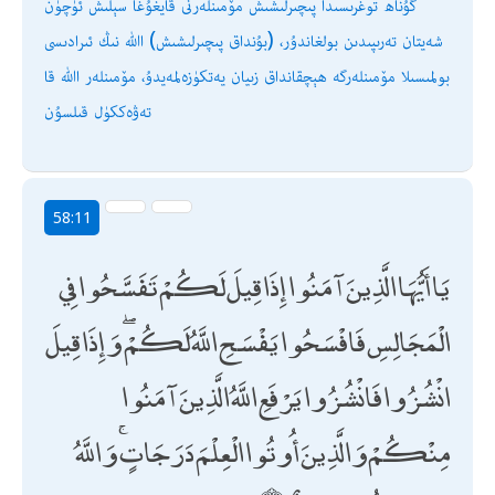
گۇناھ توغرىسىدا پىچىرلىشىش مۆمىنلەرنى قايغۇغا سېلىش ئۈچۈن
شەيتان تەرىپىدىن بولغاندۇر، (بۇنداق پىچىرلىشىش) اﷲ نىڭ ئىرادىسى
بولمىسىلا مۆمىنلەرگە ھېچقانداق زىيان يەتكۈزەلمەيدۇ، مۆمىنلەر اﷲ قا
تەۋەككۈل قىلسۇن
58:11
يَا أَيُّهَا الَّذِينَ آمَنُوا إِذَا قِيلَ لَكُمْ تَفَسَّحُوا فِي
الْمَجَالِسِ فَافْسَحُوا يَفْسَحِ اللَّهُ لَكُمْ ۖ وَإِذَا قِيلَ
انْشُزُوا فَانْشُزُوا يَرْفَعِ اللَّهُ الَّذِينَ آمَنُوا
مِنْكُمْ وَالَّذِينَ أُوتُوا الْعِلْمَ دَرَجَاتٍ ۚ وَاللَّهُ