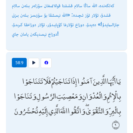
كەلگەندە، اﷲ ساڭا سالام قىلىشتا قوللانمىغان سۆزلەر بىلەن سالام
قىلىدۇ، ئۇلار ئۆز ئىچىدە: «اﷲ نېمىشقا بۇ سۆزىمىز بىلەن بىزنى
جازالىمايدۇ!» دەيدۇ، دوزاخ ئۇلارغا كۇپايىدۇر، ئۇلار دوزاخقا كىرىدۇ،
دوزاخ نېمىدېگەن يامان جاي!
58:9
يَا أَيُّهَا الَّذِينَ آمَنُوا إِذَا تَنَاجَيْتُمْ فَلَا تَتَنَاجَوْا
بِالْإِثْمِ وَالْعُدْوَانِ وَمَعْصِيَتِ الرَّسُولِ وَتَنَاجَوْا
بِالْبِرِّ وَالتَّقْوَىٰ ۖ وَاتَّقُوا اللَّهَ الَّذِي إِلَيْهِ تُحْشَرُونَ