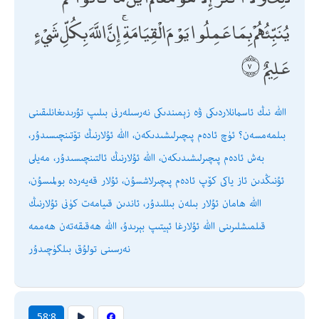
يُنَبِّئُهُمْ بِمَا عَمِلُوا يَوْمَ الْقِيَامَةِ ۚ إِنَّ اللَّهَ بِكُلِّ شَيْءٍ
عَلِيمٌ
اﷲ نىڭ ئاسمانلاردىكى ۋە زېمىندىكى نەرسىلەرنى بىلىپ تۇرىدىغانلىقىنى
بىلمەمسەن؟ ئۈچ ئادەم پىچىرلىشىدىكەن، اﷲ ئۇلارنىڭ تۆتىنچىسىدۇر،
بەش ئادەم پىچىرلىشىدىكەن، اﷲ ئۇلارنىڭ ئالتىنچىسىدۇر، مەيلى
ئۇنىڭدىن ئاز ياكى كۆپ ئادەم پىچىرلاشسۇن، ئۇلار قەيەردە بولمىسۇن،
اﷲ ھامان ئۇلار بىلەن بىللىدۇر، ئاندىن قىيامەت كۈنى ئۇلارنىڭ
قىلمىشلىرىنى اﷲ ئۇلارغا ئېيتىپ بېرىدۇ، اﷲ ھەقىقەتەن ھەممە
نەرسىنى تولۇق بىلگۈچىدۇر
58:8