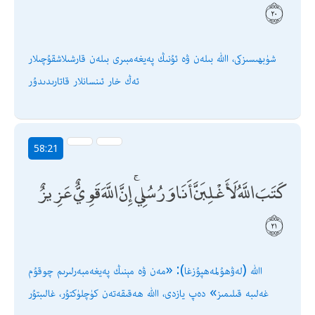
شۈبھىسىزكى، اﷲ بىلەن ۋە ئۇنىڭ پەيغەمبىرى بىلەن قارشىلاشقۇچىلار
ئەڭ خار ئىنسانلار قاتارىدىدۇر
58:21
كَتَبَ اللَّهُ لَأَغْلِبَنَّ أَنَا وَرُسُلِي ۚ إِنَّ اللَّهَ قَوِيٌّ عَزِيزٌ
اﷲ (لەۋھۇلمەھپۇزغا): «مەن ۋە مېنىڭ پەيغەمبەرلىرىم چوقۇم
غەلىبە قىلىمىز» دەپ يازدى، اﷲ ھەقىقەتەن كۈچلۈكتۇر، غالىبتۇر