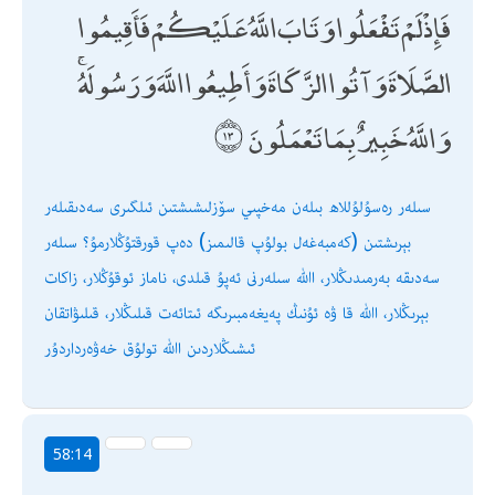
فَإِذْ لَمْ تَفْعَلُوا وَتَابَ اللَّهُ عَلَيْكُمْ فَأَقِيمُوا
الصَّلَاةَ وَآتُوا الزَّكَاةَ وَأَطِيعُوا اللَّهَ وَرَسُولَهُ ۚ
وَاللَّهُ خَبِيرٌ بِمَا تَعْمَلُونَ
سىلەر رەسۇلۇللاھ بىلەن مەخپىي سۆزلىشىشتىن ئىلگىرى سەدىقىلەر
بېرىشتىن (كەمبەغەل بولۇپ قالىمىز) دەپ قورقتۇڭلارمۇ؟ سىلەر
سەدىقە بەرمىدىڭلار، اﷲ سىلەرنى ئەپۇ قىلدى، ناماز ئوقۇڭلار، زاكات
بېرىڭلار، اﷲ قا ۋە ئۇنىڭ پەيغەمبىرىگە ئىتائەت قىلىڭلار، قىلىۋاتقان
ئىشىڭلاردىن اﷲ تولۇق خەۋەرداردۇر
58:14