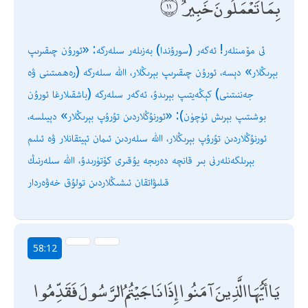
بِمَا تَعْمَلُونَ خَبِيرٌ
ئى مۆمىنلەر! ئەگەر (سورۇندا) بەزىلەر سىلەرگە: «ئورۇن چىقىرىپ
بېرىڭلار» دېسە، ئورۇن چىقىرىپ بېرىڭلار، اﷲ سىلەرگە (رەھمىتىنى ۋە
جەننىتىنى) كېڭەيتىپ بېرىدۇ، ئەگەر سىلەرگە (باشقىلارغا ئورۇن
بوشىتىپ بېرىش ئۈچۈن): «ئورنۇڭلاردىن تۇرۇپ بېرىڭلار» دېيىلسە،
ئورنۇڭلاردىن تۇرۇپ بېرىڭلار، اﷲ سىلەردىن ئىمان ئېيتقانلار ۋە ئىلىم
بېرىلگەنلەرنى بىر قانچە دەرىجە يۇقىرى كۆتۈرىدۇ، اﷲ سىلەرنىڭ
قىلىۋاتقان ئىشىڭلاردىن تولۇق خەۋەردار
58:12
يَا أَيُّهَا الَّذِينَ آمَنُوا إِذَا نَاجَيْتُمُ الرَّسُولَ فَقَدِّمُوا