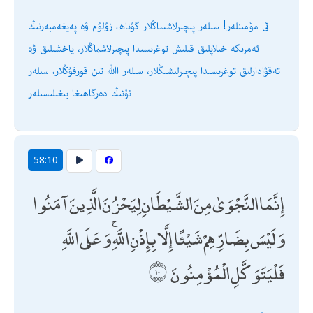
ئى مۆمىنلەر! سىلەر پىچىرلاشساڭلار گۇناھ، زۇلۇم ۋە پەيغەمبەرنىڭ
ئەمرىگە خىلاپلىق قىلىش توغرىسىدا پىچىرلاشماڭلار، ياخشىلىق ۋە
تەقۋادارلىق توغرىسىدا پىچىرلىشىڭلار، سىلەر اﷲ تىن قورقۇڭلار، سىلەر
ئۇنىڭ دەرگاھىغا يىغىلىسىلەر
58:10
إِنَّمَا النَّجْوَىٰ مِنَ الشَّيْطَانِ لِيَحْزُنَ الَّذِينَ آمَنُوا
وَلَيْسَ بِضَارِّهِمْ شَيْئًا إِلَّا بِإِذْنِ اللَّهِ ۚ وَعَلَى اللَّهِ
فَلْيَتَوَكَّلِ الْمُؤْمِنُونَ