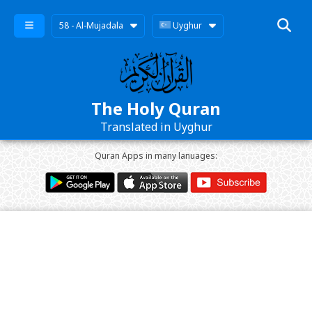
58 - Al-Mujadala
Uyghur
The Holy Quran
Translated in Uyghur
Quran Apps in many lanuages: