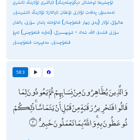
ئۇچىلىرىغا ئوخشاش دېگۈچىلەرنىڭ) ئاياللىرى ئۇلارنىڭ ئانىلىرى
ئەمەستۇر، پەقەت ئۇلارنى تۇغقان ئاياللارلا ئۇلارنىڭ ئانىلىرىدۇر،
ھالبۇكى، ئۇلار (يەنى زىھار قىلغۇچىلار) ئەلۋەتتە يامان سۆزنى، يالغان
سۆزنى قىلىدۇ، اﷲ، شەك - شۈبھىسىزكى، (تەۋبە قىلغۇچىنى) ئەپۇ
قىلغۇچىدۇر، مەغپىرەت قىلغۇچىدۇر
58:3
وَالَّذِينَ يُظَاهِرُونَ مِنْ نِسَائِهِمْ ثُمَّ يَعُودُونَ لِمَا
قَالُوا فَتَحْرِيرُ رَقَبَةٍ مِنْ قَبْلِ أَنْ يَتَمَاسَّا ۚ ذَٰلِكُمْ
تُوعَظُونَ بِهِ ۚ وَاللَّهُ بِمَا تَعْمَلُونَ خَبِيرٌ