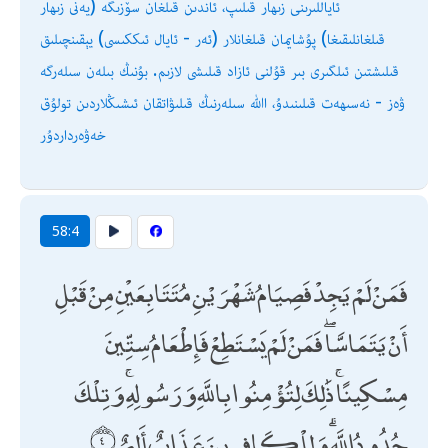
ئاياللىرىنى زىھار قىلىپ، ئاندىن قىلغان سۆزىگە (يەنى زىھار
قىلغانلىقىغا) پۇشايمان قىلغانلار (ئەر - ئايال ئىككىسى) يېقىنچىلىق
قىلىشتىن ئىلگىرى بىر قۇلنى ئازاد قىلىشى لازىم. بۇنىڭ بىلەن سىلەرگە
ۋەز - نەسىھەت قىلىنىدۇ، اﷲ سىلەرنىڭ قىلىۋاتقان ئىشىڭلاردىن تولۇق
خەۋەرداردۇر
58:4
فَمَنْ لَمْ يَجِدْ فَصِيَامُ شَهْرَيْنِ مُتَتَابِعَيْنِ مِنْ قَبْلِ
أَنْ يَتَمَاسَّا ۖ فَمَنْ لَمْ يَسْتَطِعْ فَإِطْعَامُ سِتِّينَ
مِسْكِينًا ۚ ذَٰلِكَ لِتُؤْمِنُوا بِاللَّهِ وَرَسُولِهِ ۚ وَتِلْكَ
حُدُودُ اللَّهِ ۗ وَلِلْكَافِرِينَ عَذَابٌ أَلِيمٌ