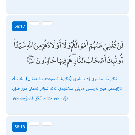
58:17
لَنْ تُغْنِيَ عَنْهُمْ أَمْوَالُهُمْ وَلَا أَوْلَادُهُمْ مِنَ اللَّهِ شَيْئًا ۚ
أُولَٰئِكَ أَصْحَابُ النَّارِ ۖ هُمْ فِيهَا خَالِدُونَ
ئۇلارنىڭ ماللىرى ۋە بالىلىرى (ئۇلارغا ئاخىرەتتە بولىدىغان) اﷲ نىڭ
ئازابىدىن ھېچ نەرسىنى دەپئى قىلالمايدۇ، ئەنە شۇلار ئەھلى دوزاختۇر،
ئۇلار دوزاختا مەڭگۈ قالغۇچىلاردۇر
58:18