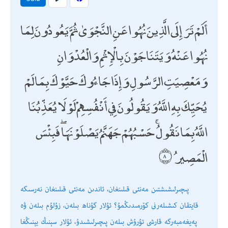
أَلَمْ تَرَ إِلَى الَّذِينَ نُهُوا عَنِ النَّجْوَىٰ ثُمَّ يَعُودُونَ لِمَا
نُهُوا عَنْهُ وَيَتَنَاجَوْنَ بِالْإِثْمِ وَالْعُدْوَانِ
وَمَعْصِيَتِ الرَّسُولِ وَإِذَا جَاءُوكَ حَيَّوْكَ بِمَا لَمْ
يُحَيِّكَ بِهِ اللَّهُ وَيَقُولُونَ فِي أَنْفُسِهِمْ لَوْلَا يُعَذِّبُنَا
اللَّهُ بِمَا نَقُولُ ۚ حَسْبُهُمْ جَهَنَّمُ يَصْلَوْنَهَا ۖ فَبِئْسَ
الْمَصِيرُ
پىچىرلىشىشتىن مەنئى قىلىنغان، ئاندىن مەنئى قىلىنغان نەرسىگە
قايتقان كىشىلەرنى كۆرمىدىڭمۇ؟ ئۇلار گۇناھ بىلەن، زۇلۇم بىلەن ۋە
پەيغەمبەرگە قارشى تۇرۇش بىلەن پىچىرلىشىدۇ، ئۇلار سېنىڭ يېنىڭغا