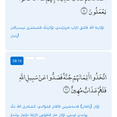
يَعْمَلُونَ
ئۇلارغا اﷲ قاتتىق ئازاب تەييارلىدى، ئۇلارنىڭ قىلمىشلىرى نېمىدېگەن
يامان!
58:16
اتَّخَذُوا أَيْمَانَهُمْ جُنَّةً فَصَدُّوا عَنْ سَبِيلِ اللَّهِ
فَلَهُمْ عَذَابٌ مُهِينٌ
ئۇلار (يالغان) قەسەملىرىنى قالقان قىلىۋالدى، كىشىلەرنى اﷲ نىڭ
يولىدىن توستى، ئۇلار خار قىلغۇچى ئازابقا دۇچار بولىدۇ