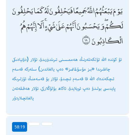
يَوْمَ يَبْعَثُهُمُ اللَّهُ جَمِيعًا فَيَحْلِفُونَ لَهُ كَمَا يَحْلِفُونَ
لَكُمْ ۖ وَيَحْسَبُونَ أَنَّهُمْ عَلَىٰ شَيْءٍ ۚ أَلَا إِنَّهُمْ هُمُ
الْكَاذِبُونَ
ئۇ كۈندە اﷲ ئۆلگەنلەرنىڭ ھەممىسىنى تىرىلدۈرىدۇ، ئۇلار (دۇنيادىكى
چاغلىرىدا «بىز مۇسۇلمانمىز» دەپ يالغاندىن) سىلەرگە قەسەم
ئىچكەندەك اﷲ قا قەسەم ئىچىدۇ، ئۇلار بۇ قەسەمنىڭ ئۆزلىرىگە
پايدىسى بولىدۇ دەپ ئويلايدۇ، ئاگاھ بۇلۇڭلاركى، ئۇلار ھەقىقەتەن
يالغانچىلاردۇر
58:19