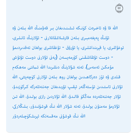
اﷲ قا ۋە ئاخىرەت كۈنىگە ئىشىنىدىغان بىر قەۋمنىڭ اﷲ بىلەن ۋە
ئۇنىڭ پەيغەمبىرى بىلەن قارشىلاشقانلارنى - ئۇلارنىڭ ئانىلىرى،
ئوغۇللىرى، يا قېرىنداشلىرى، يا ئۇرۇق - تۇغقانلىرى بولغان تەقدىردىمۇ
- دوست تۇتقانلىقىنى كۆرمەيسەن (يەنى ئۇلارنى دوست تۇتۇشى
مۇمكىن ئەمەس)، ئەنە شۇلارنىڭ دىللىرىدا اﷲ ئىماننى مەھكەم
قىلدى ۋە ئۆز دەرگاھىدىن بولغان روھ بىلەن ئۇلارنى كۈچەيتتى، اﷲ
ئۇلارنى ئاستىدىن ئۆستەڭلەر ئېقىپ تۇرىدىغان جەننەتلەرگە كىرگۈزىدۇ،
ئۇلار جەننەتلەردە مەڭگۈ قالىدۇ، اﷲ ئۇلاردىن رازى بولىدۇ، اﷲ تىن
ئۇلارمۇ مەمنۇن بولىدۇ، ئەنە شۇلار اﷲ نىڭ قوشۇنىدۇر، بىلىڭلاركى،
اﷲ نىڭ قوشۇنى مەقسەتكە ئېرىشكۈچىلەردۇر