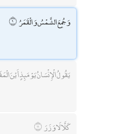
وَجُمِعَ الشَّمْسُ وَالْقَمَرُ
يَقُولُ الْإِنْسَانُ يَوْمَئِذٍ أَيْنَ الْمَفَ
كَلَّا لَا وَزَرَ