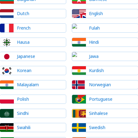
Dutch
English
French
Fulah
Hausa
Hindi
Japanese
Jawa
Korean
Kurdish
Malayalam
Norwegian
Polish
Portuguese
Sindhi
Sinhalese
Swahili
Swedish