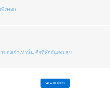
ึ่งพิงดอก
้าของเจ้าเท่านั้น คือที่พักอันสงบสุข
View all ayahs