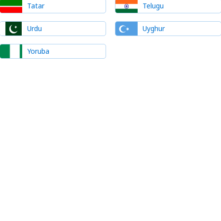
Tatar
Telugu
Urdu
Uyghur
Yoruba