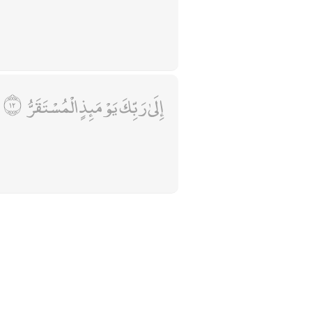
إِلَىٰ رَبِّكَ يَوْمَئِذٍ الْمُسْتَقَرُّ