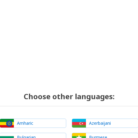
Choose other languages:
Amharic
Azerbaijani
Bulgarian
Burmese