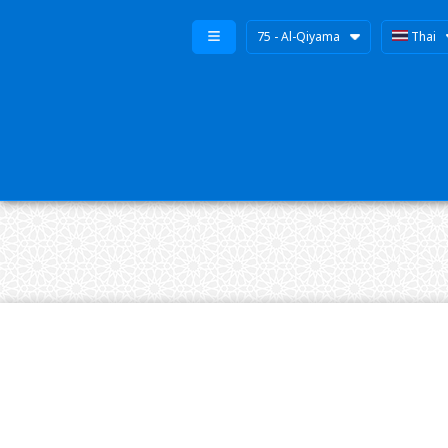
75 - Al-Qiyama
Thai