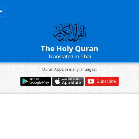
The Holy Quran
Translated in Thai
Quran Apps in many lanuages: