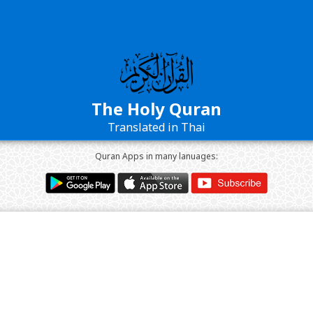
The Holy Quran
Translated in Thai
Quran Apps in many lanuages: