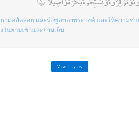
رُوهُ وَتُوَقِّرُوهُ وَتُسَبِّحُوهُ بُكْرَةً وَأَصِيلًا
ัทธาต่ออัลลอฮฺ และร่อซูลของพระองค์ และให้ความช่ว
ทั้งในยามเช้าและยามเย็น
View all ayahs