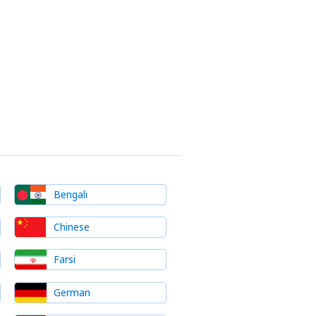
Bengali
Chinese
Farsi
German