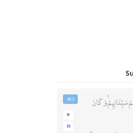
Su
 سَيِّئَاتِهِمْ ۚ وَكَانَ
48:5