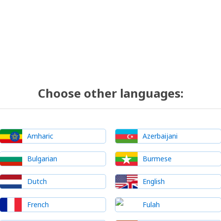
Choose other languages:
Amharic
Azerbaijani
Bulgarian
Burmese
Dutch
English
French
Fulah