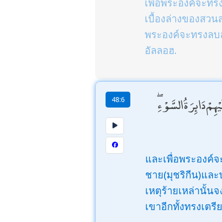
เพื่อพระองค์จะท
เบื้องล่างของสวน
พระองค์จะทรงลบล
อัลลอฮ.
هِمْ دَائِرَةُ السَّوْءِ
48:6
และเพื่อพระองค์
ชาย(มุชริกีน)และบ
เหตุร้ายเหล่านั
เขาอีกทั้งทรงเตรี