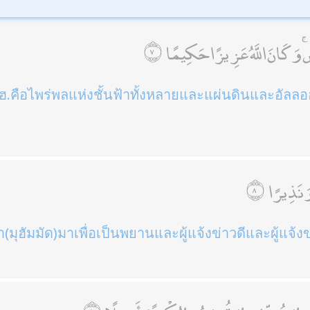
ِ ۚ وَكَانَ اللَّهُ عَزِيزًا حَكِيمًا
.คือไพร่พลแห่งชั้นฟ้าทั้งหลายและแผ่นดินและอัลลอฮ
وَنَذِيرًا
้า(มุฮัมมัด)มาเพื่อเป็นพยานและผู้แจ้งข่าวดีและผู้แจ้ง