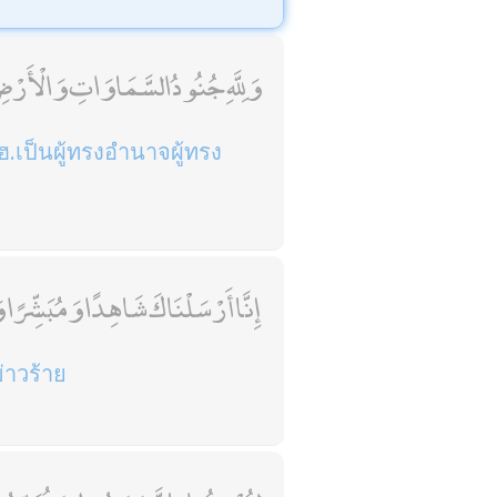
وَلِلَّهِ جُنُودُ السَّمَاوَاتِ وَالْأَرْض
.เป็นผู้ทรงอำนาจผู้ทรง
إِنَّا أَرْسَلْنَاكَ شَاهِدًا وَمُبَشِّرًا 
ข่าวร้าย