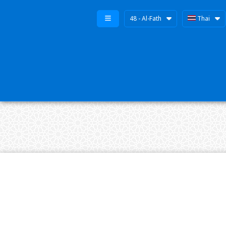
48 - Al-Fath
Thai