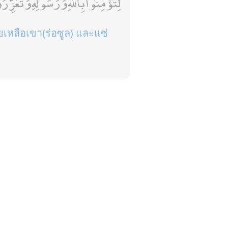
لِتُؤْمِنُوا بِاللَّهِ وَرَسُولِهِ وَتُعَزِّ
ยเหลือเขา(ร่อซูล) และแซ่