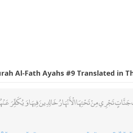
rah Al-Fath Ayahs #9 Translated in T
َنَّاتٍ تَجْرِي مِنْ تَحْتِهَا الْأَنْهَارُ خَالِدِينَ فِيهَا وَيُكَفِّرَ عَنْهُمْ