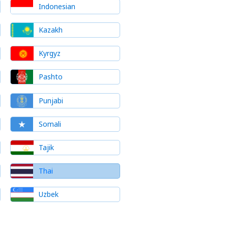
Indonesian
Kazakh
Kyrgyz
Pashto
Punjabi
Somali
Tajik
Thai
Uzbek