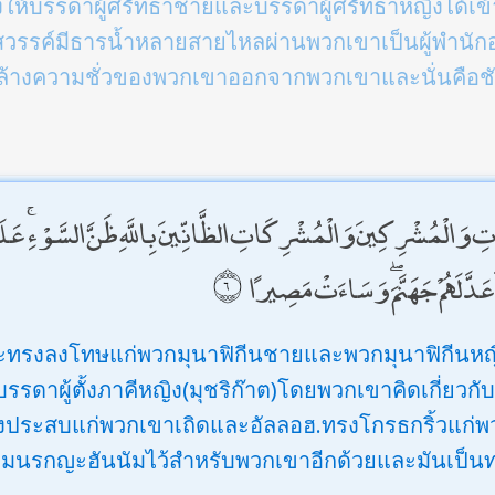
รงให้บรรดาผู้ศรัทธาชายและบรรดาผู้ศรัทธาหญิงได
สวรรค์มีธารน้ำหลายสายไหลผ่านพวกเขาเป็นผู้พำนัก
้างความชั่วของพวกเขาออกจากพวกเขาและนั่นคือชั
تِ وَالْمُشْرِكِينَ وَالْمُشْرِكَاتِ الظَّانِّينَ بِاللَّهِ ظَنَّ السَّوْءِ ۚ عَلَيْ
َدَّ لَهُمْ جَهَنَّمَ ۖ وَسَاءَتْ مَصِيرًا
จะทรงลงโทษแก่พวกมุนาฟิกีนชายและพวกมุนาฟิกีนหญิง
รรดาผู้ตั้งภาคีหญิง(มุชริก๊าต)โดยพวกเขาคิดเกี่ยวก
้นจงประสบแก่พวกเขาเถิดและอัลลอฮ.ทรงโกรธกริ้วแ
ยมนรกญะฮันนัมไว้สำหรับพวกเขาอีกด้วยและมันเป็นทางก