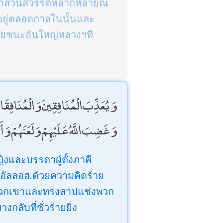
้เข้าสวนสวรรค์หลากหลายณ
อยู่ตลอดกาลในนั้นและ
ยชนะอันใหญ่หลวงฯที่
وَيُعَذِّبَ الْمُنَافِقِينَ وَالْمُنَافِقَا ۖ
وَغَضِبَ اللَّهُ عَلَيْهِمْ وَلَعَنَهُمْ وَأَع
และบรรดาผู้ตั้งภาคี
ับอัลลอฮ.ด้วยความคิดร้าย
ก่พวกเขาและทรงสาปแช่งพวก
ลับที่ชั่วร้ายยิ่ง