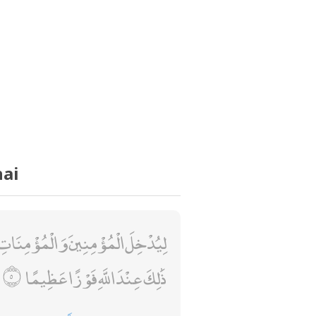
hai
لِيُدْخِلَ الْمُؤْمِنِينَ وَالْمُؤْمِنَاتِ ج
ذَٰلِكَ عِنْدَ اللَّهِ فَوْزًا عَظِيمًا