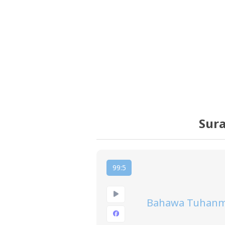
Sura
99:5
Bahawa Tuhanmu