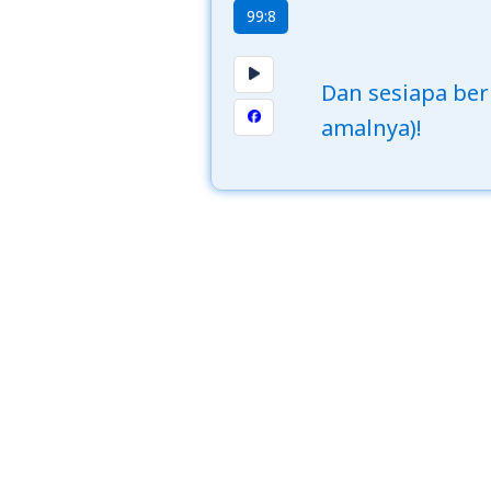
99:8
Dan sesiapa ber
amalnya)!