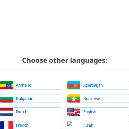
Choose other languages:
Amharic
Azerbaijani
Bulgarian
Burmese
Dutch
English
French
Fulah