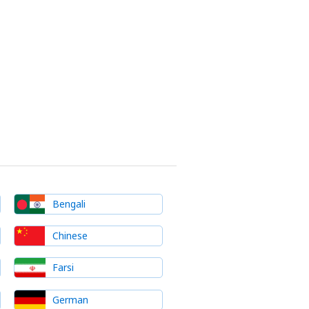
Bengali
Chinese
Farsi
German