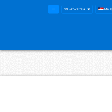
99 - Az-Zalzala
Mala