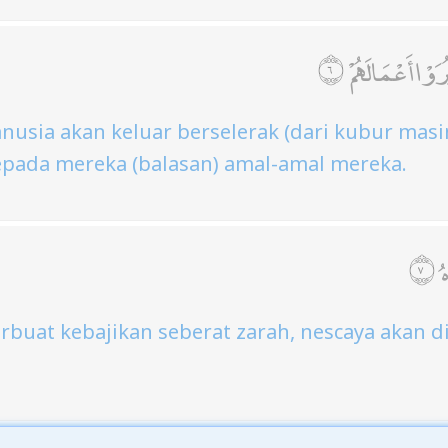
َوْا أَعْمَالَهُمْ
anusia akan keluar berselerak (dari kubur mas
epada mereka (balasan) amal-amal mereka.
ُ
rbuat kebajikan seberat zarah, nescaya akan di