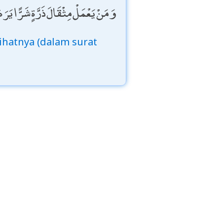
وَمَنْ يَعْمَلْ مِثْقَالَ ذَرَّةٍ شَرًّا يَرَهُ
ihatnya (dalam surat