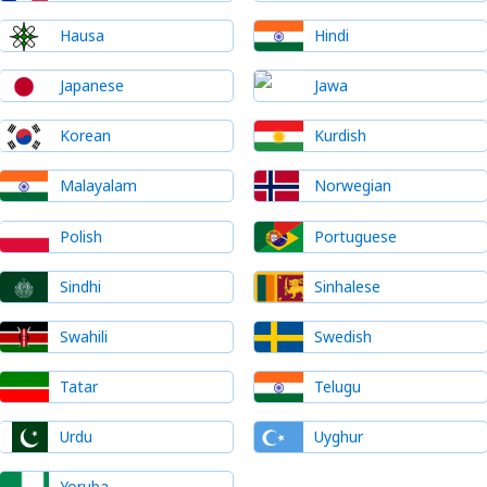
Hausa
Hindi
Japanese
Jawa
Korean
Kurdish
Malayalam
Norwegian
Polish
Portuguese
Sindhi
Sinhalese
Swahili
Swedish
Tatar
Telugu
Urdu
Uyghur
Yoruba