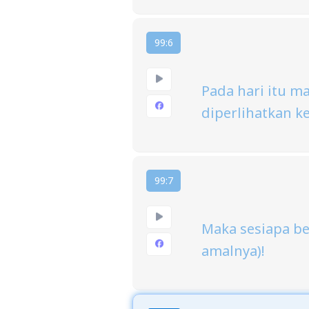
99:6
Pada hari itu m
diperlihatkan k
99:7
Maka sesiapa be
amalnya)!