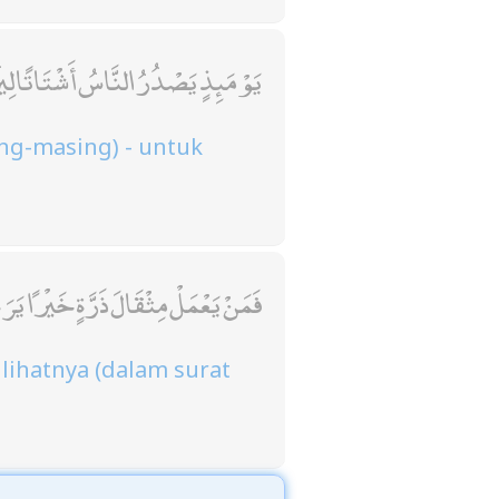
يَوْمَئِذٍ يَصْدُرُ النَّاسُ أَشْتَاتًا لِيُر
ing-masing) - untuk
فَمَنْ يَعْمَلْ مِثْقَالَ ذَرَّةٍ خَيْرًا يَرَه
lihatnya (dalam surat