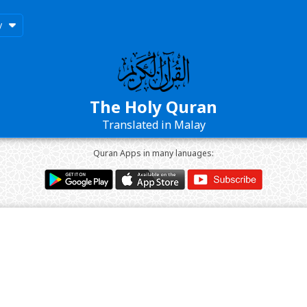
y
The Holy Quran
Translated in Malay
Quran Apps in many lanuages: