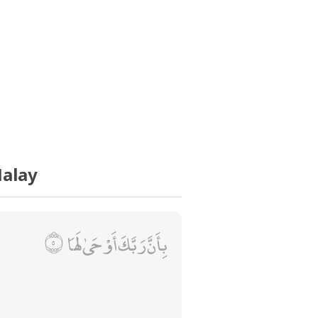
Malay
بِأَنَّ رَبَّكَ أَوْحَىٰ لَهَا