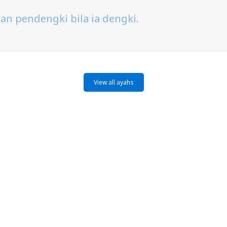
tan pendengki bila ia dengki.
View all ayahs