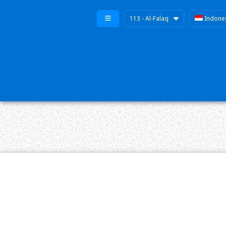
113 - Al-Falaq
Indone