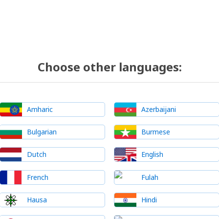
Choose other languages:
Amharic
Azerbaijani
Bulgarian
Burmese
Dutch
English
French
Fulah
Hausa
Hindi