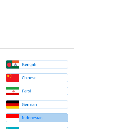
Bengali
Chinese
Farsi
German
Indonesian