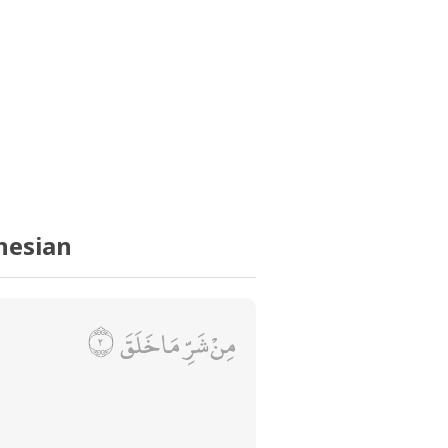
nesian
مِنْ شَرِّ مَا خَلَقَ