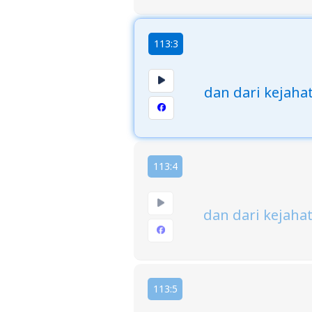
113:3
dan dari kejaha
113:4
dan dari kejah
113:5