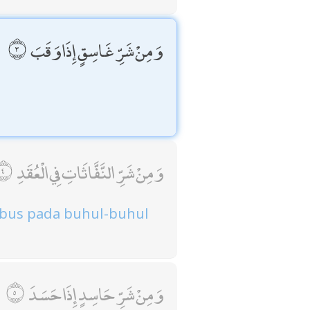
وَمِنْ شَرِّ غَاسِقٍ إِذَا وَقَبَ
وَمِنْ شَرِّ النَّفَّاثَاتِ فِي الْعُقَدِ
mbus pada buhul-buhul
وَمِنْ شَرِّ حَاسِدٍ إِذَا حَسَدَ