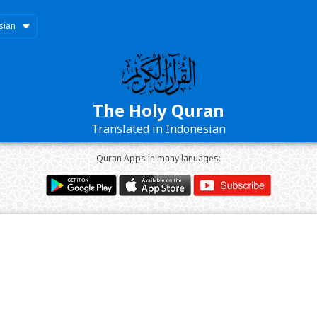
sian
The Holy Quran
Translated in Indonesian
Quran Apps in many lanuages: