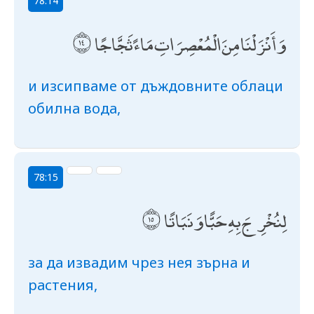
78:14
وَأَنْزَلْنَا مِنَ الْمُعْصِرَاتِ مَاءً ثَجَّاجًا
и изсипваме от дъждовните облаци
обилна вода,
78:15
لِنُخْرِجَ بِهِ حَبًّا وَنَبَاتًا
за да извадим чрез нея зърна и
растения,