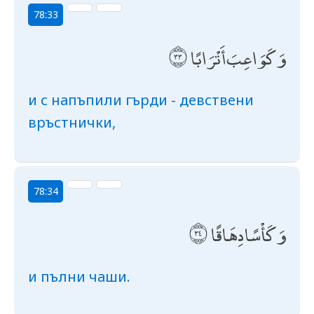
78:33
وَكَوَاعِبَ أَتْرَابًا
и с напъпили гърди - девствени
връстнички,
78:34
وَكَأْسًا دِهَاقًا
и пълни чаши.