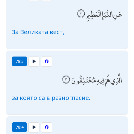
عَنِ النَّبَإِ الْعَظِيمِ
За Великата вест,
78:3
الَّذِي هُمْ فِيهِ مُخْتَلِفُونَ
за която са в разногласие.
78:4