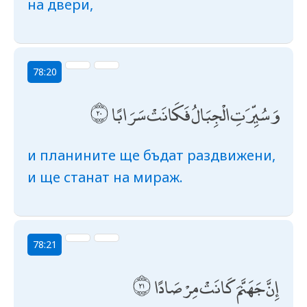
на двери,
78:20
وَسُيِّرَتِ الْجِبَالُ فَكَانَتْ سَرَابًا
и планините ще бъдат раздвижени,
и ще станат на мираж.
78:21
إِنَّ جَهَنَّمَ كَانَتْ مِرْصَادًا