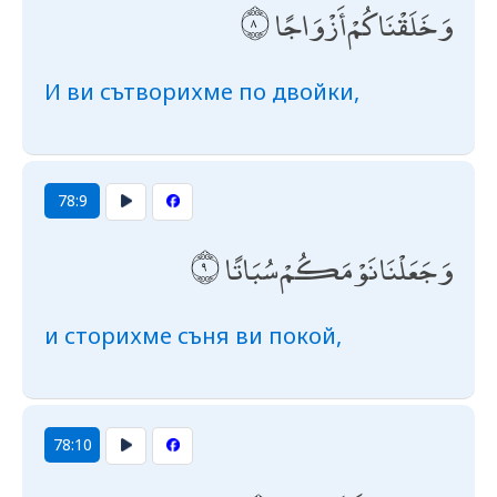
وَخَلَقْنَاكُمْ أَزْوَاجًا
И ви сътворихме по двойки,
78:9
وَجَعَلْنَا نَوْمَكُمْ سُبَاتًا
и сторихме съня ви покой,
78:10