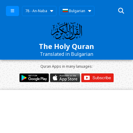
78 - An-Naba
Bulgarian
The Holy Quran
Translated in Bulgarian
Quran Apps in many lanuages: