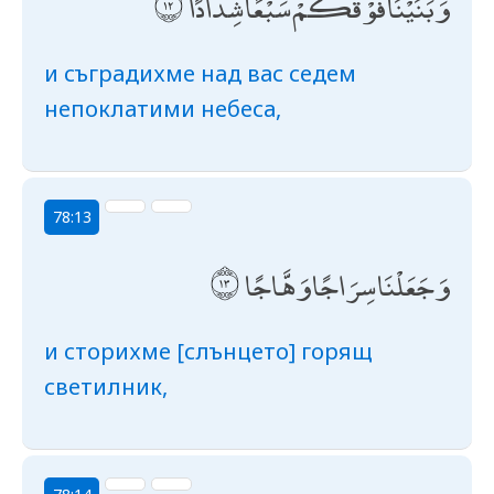
وَبَنَيْنَا فَوْقَكُمْ سَبْعًا شِدَادًا
и съградихме над вас седем
непоклатими небеса,
78:13
وَجَعَلْنَا سِرَاجًا وَهَّاجًا
и сторихме [слънцето] горящ
светилник,