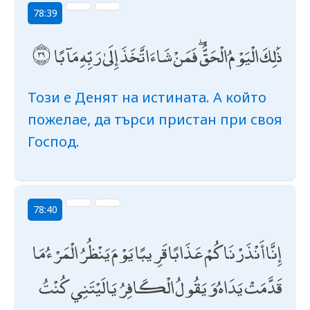
78:39
ذَٰلِكَ الْيَوْمُ الْحَقُّ ۖ فَمَنْ شَاءَ اتَّخَذَ إِلَىٰ رَبِّهِ مَآبًا
Този е Денят на истината. А който
пожелае, да търси пристан при своя
Господ.
78:40
إِنَّا أَنْذَرْنَاكُمْ عَذَابًا قَرِيبًا يَوْمَ يَنْظُرُ الْمَرْءُ مَا
قَدَّمَتْ يَدَاهُ وَيَقُولُ الْكَافِرُ يَا لَيْتَنِي كُنْتُ