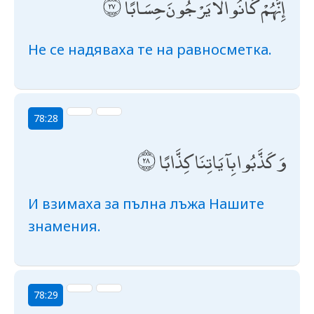
إِنَّهُمْ كَانُوا لَا يَرْجُونَ حِسَابًا
Не се надяваха те на равносметка.
78:28
وَكَذَّبُوا بِآيَاتِنَا كِذَّابًا
И взимаха за пълна лъжа Нашите
знамения.
78:29