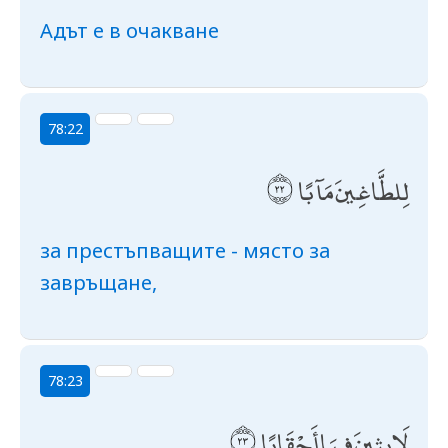
Адът е в очакване
78:22
لِلطَّاغِينَ مَآبًا
за престъпващите - място за
завръщане,
78:23
لَابِثِينَ فِيهَا أَحْقَابًا