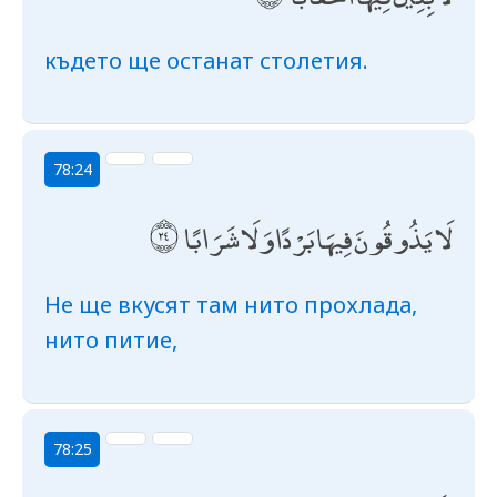
където ще останат столетия.
78:24
لَا يَذُوقُونَ فِيهَا بَرْدًا وَلَا شَرَابًا
Не ще вкусят там нито прохлада,
нито питие,
78:25