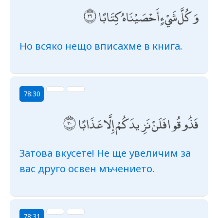
وَكُلَّ شَيْءٍ أَحْصَيْنَاهُ كِتَابًا
Но всяко нещо вписахме в книга.
78:30
فَذُوقُوا فَلَنْ نَزِيدَكُمْ إِلَّا عَذَابًا
Затова вкусете! Не ще увеличим за
вас друго освен мъчението.
78:31