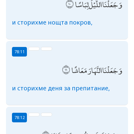
وَجَعَلْنَا اللَّيْلَ لِبَاسًا
и сторихме нощта покров,
78:11
وَجَعَلْنَا النَّهَارَ مَعَاشًا
и сторихме деня за препитание,
78:12