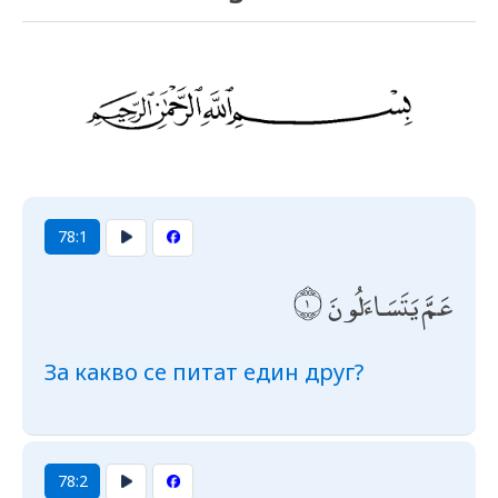
78:1
عَمَّ يَتَسَاءَلُونَ
За какво се питат един друг?
78:2