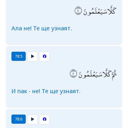
كَلَّا سَيَعْلَمُونَ
Ала не! Те ще узнаят.
78:5
ثُمَّ كَلَّا سَيَعْلَمُونَ
И пак - не! Те ще узнаят.
78:6