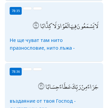
78:35
لَا يَسْمَعُونَ فِيهَا لَغْوًا وَلَا كِذَّابًا
Не ще чуват там нито
празнословие, нито лъжа -
78:36
جَزَاءً مِنْ رَبِّكَ عَطَاءً حِسَابًا
въздаяние от твоя Господ -