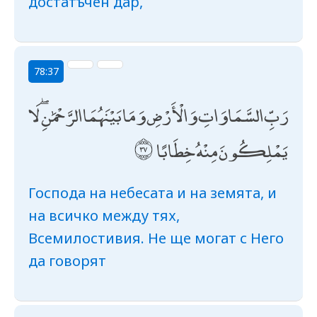
достатъчен дар,
78:37
رَبِّ السَّمَاوَاتِ وَالْأَرْضِ وَمَا بَيْنَهُمَا الرَّحْمَٰنِ ۖ لَا
يَمْلِكُونَ مِنْهُ خِطَابًا
Господа на небесата и на земята, и
на всичко между тях,
Всемилостивия. Не ще могат с Него
да говорят