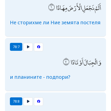
أَلَمْ نَجْعَلِ الْأَرْضَ مِهَادًا
Не сторихме ли Ние земята постеля
78:7
وَالْجِبَالَ أَوْتَادًا
и планините - подпори?
78:8