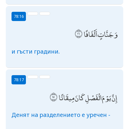
78:16
وَجَنَّاتٍ أَلْفَافًا
и гъсти градини.
78:17
إِنَّ يَوْمَ الْفَصْلِ كَانَ مِيقَاتًا
Денят на разделението е уречен -