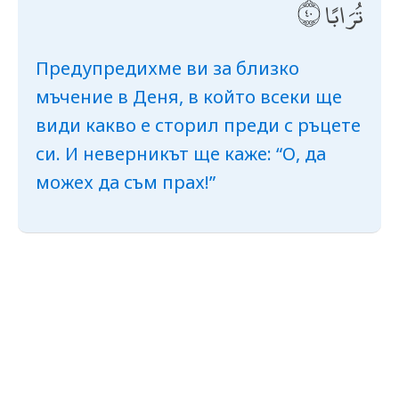
تُرَابًا
Предупредихме ви за близко
мъчение в Деня, в който всеки ще
види какво е сторил преди с ръцете
си. И неверникът ще каже: “О, да
можех да съм прах!”