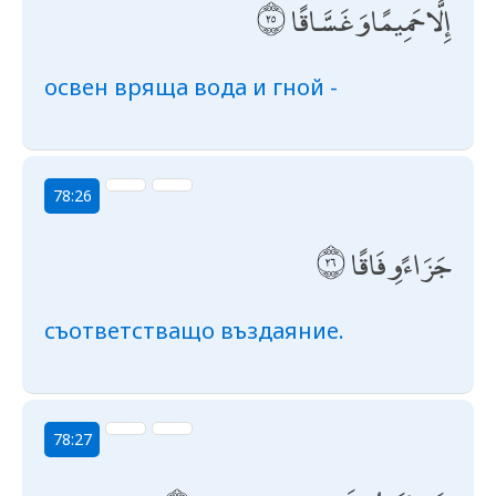
إِلَّا حَمِيمًا وَغَسَّاقًا
освен вряща вода и гной -
78:26
جَزَاءً وِفَاقًا
съответстващо въздаяние.
78:27