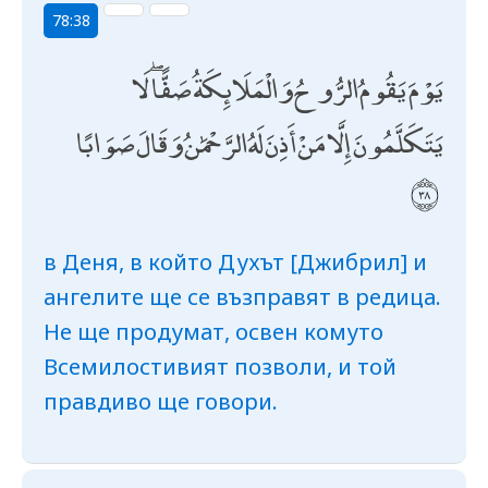
78:38
يَوْمَ يَقُومُ الرُّوحُ وَالْمَلَائِكَةُ صَفًّا ۖ لَا
يَتَكَلَّمُونَ إِلَّا مَنْ أَذِنَ لَهُ الرَّحْمَٰنُ وَقَالَ صَوَابًا
в Деня, в който Духът [Джибрил] и
ангелите ще се възправят в редица.
Не ще продумат, освен комуто
Всемилостивият позволи, и той
правдиво ще говори.