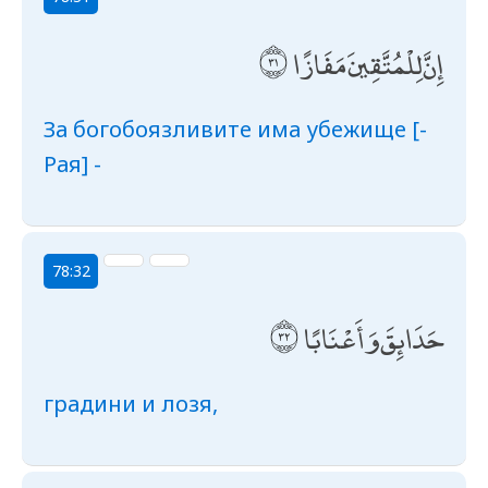
إِنَّ لِلْمُتَّقِينَ مَفَازًا
За богобоязливите има убежище [-
Рая] -
78:32
حَدَائِقَ وَأَعْنَابًا
градини и лозя,