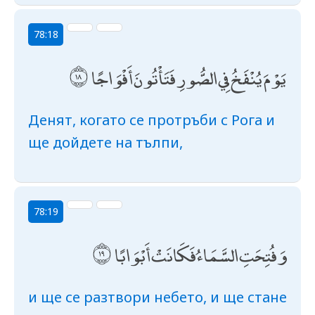
78:18
يَوْمَ يُنْفَخُ فِي الصُّورِ فَتَأْتُونَ أَفْوَاجًا
Денят, когато се протръби с Рога и
ще дойдете на тълпи,
78:19
وَفُتِحَتِ السَّمَاءُ فَكَانَتْ أَبْوَابًا
и ще се разтвори небето, и ще стане